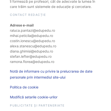
îi formează pe profesori, cât de adecvate la lumea în
care trăim sunt sistemele de educație și cercetare.
CONTACT REDACȚIE
Adrese e-mail
raluca.pantazi@edupedu.ro
mihai.peticila@edupedu.ro
costin.ionescu@edupedu.ro
alexa.stanescu@edupedu.ro
diana.ghimisi@edupedu.ro
stefan.lefter@edupedu.ro
ramona.florea@edupedu.ro
Notă de informare cu privire la prelucrarea de date
personale prin intermediul site-ului
Politica de cookie
Modifică setarile cookie-urilor
PUBLICITATE ȘI PARTENERIATE