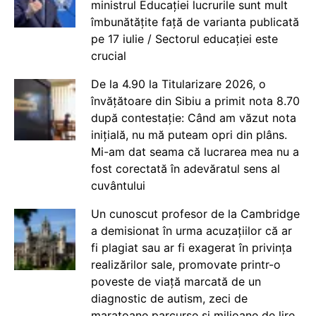
ministrul Educației lucrurile sunt mult
îmbunătățite față de varianta publicată
pe 17 iulie / Sectorul educației este
crucial
De la 4.90 la Titularizare 2026, o
învățătoare din Sibiu a primit nota 8.70
după contestație: Când am văzut nota
inițială, nu mă puteam opri din plâns.
Mi-am dat seama că lucrarea mea nu a
fost corectată în adevăratul sens al
cuvântului
Un cunoscut profesor de la Cambridge
a demisionat în urma acuzațiilor că ar
fi plagiat sau ar fi exagerat în privința
realizărilor sale, promovate printr-o
poveste de viață marcată de un
diagnostic de autism, zeci de
maratoane parcurse și milioane de lire