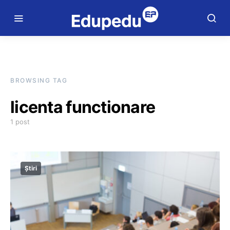
BROWSING TAG
licenta functionare
1 post
Știri