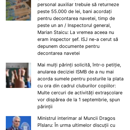
personal auxiliar trebuie să returneze
peste 55.000 de lei, bani acordați
pentru decontarea navetei, timp de
peste un an / Inspectorul general,
Marian Staicu: La vremea aceea nu
eram inspector șef. ISJ ne-a cerut să
depunem documente pentru
decontarea navetei
Mai mulți părinți solicită, într-o petiție,
anularea deciziei ISMB de a nu mai
acorda sumele pentru posturile la plata
cu ora din cadrul cluburilor copiilor:
Multe cercuri de activități extrașcolare
vor dispărea de la 1 septembrie, spun
părinții
Ministrul interimar al Muncii Dragos
Pîslaru: În urma ultimelor discuții cu