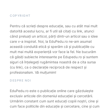
COPYRIGHT
Pentru că scrieți despre educație, sau cu atât mai mult
datorită acestui lucru, ar fi util să citați cu link, atunci
când preluați un articol, părți dintr-un articol sau o idee
care v-a inspirat. Noi, la EduPedu.ro ne-am asumat
această conduită etică și sperăm că și publicațiile cu
mult mai multă experiență vor face la fel. Ne bucurăm
că găsiți subiecte interesante pe Edupedu.ro și suntem
siguri că înțelegeți rugămintea noastră de a cita sursa
(cu link), ca o declarație reciprocă de respect și
profesionalism. Vă mulțumim!
DESPRE NOI
EduPedu.ro este o publicație online care găzduiește
exclusiv articole din domeniul educației și cercetării.
Urmărim constant cum sunt educați copiii noștri, cine și
cum face politicile din educație și cercetare, cine și cum