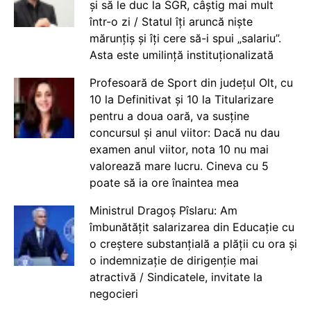
și să le duc la SGR, câștig mai mult
într-o zi / Statul îți aruncă niște
mărunțiș și îți cere să-i spui „salariu”.
Asta este umilință instituționalizată
Profesoară de Sport din județul Olt, cu
10 la Definitivat și 10 la Titularizare
pentru a doua oară, va susține
concursul și anul viitor: Dacă nu dau
examen anul viitor, nota 10 nu mai
valorează mare lucru. Cineva cu 5
poate să ia ore înaintea mea
Ministrul Dragoș Pîslaru: Am
îmbunătățit salarizarea din Educație cu
o creștere substanțială a plății cu ora și
o indemnizație de dirigenție mai
atractivă / Sindicatele, invitate la
negocieri