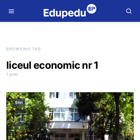
BROWSING TAG
liceul economic nr 1
1 post
Știri