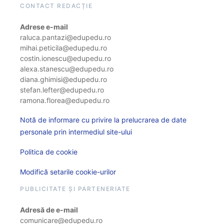
CONTACT REDACȚIE
Adrese e-mail
raluca.pantazi@edupedu.ro
mihai.peticila@edupedu.ro
costin.ionescu@edupedu.ro
alexa.stanescu@edupedu.ro
diana.ghimisi@edupedu.ro
stefan.lefter@edupedu.ro
ramona.florea@edupedu.ro
Notă de informare cu privire la prelucrarea de date
personale prin intermediul site-ului
Politica de cookie
Modifică setarile cookie-urilor
PUBLICITATE ȘI PARTENERIATE
Adresă de e-mail
comunicare@edupedu.ro