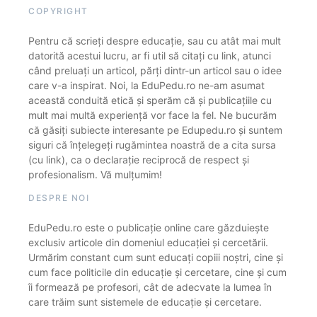
COPYRIGHT
Pentru că scrieți despre educație, sau cu atât mai mult
datorită acestui lucru, ar fi util să citați cu link, atunci
când preluați un articol, părți dintr-un articol sau o idee
care v-a inspirat. Noi, la EduPedu.ro ne-am asumat
această conduită etică și sperăm că și publicațiile cu
mult mai multă experiență vor face la fel. Ne bucurăm
că găsiți subiecte interesante pe Edupedu.ro și suntem
siguri că înțelegeți rugămintea noastră de a cita sursa
(cu link), ca o declarație reciprocă de respect și
profesionalism. Vă mulțumim!
DESPRE NOI
EduPedu.ro este o publicație online care găzduiește
exclusiv articole din domeniul educației și cercetării.
Urmărim constant cum sunt educați copiii noștri, cine și
cum face politicile din educație și cercetare, cine și cum
îi formează pe profesori, cât de adecvate la lumea în
care trăim sunt sistemele de educație și cercetare.