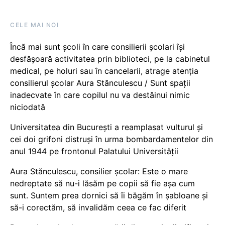
CELE MAI NOI
Încă mai sunt școli în care consilierii școlari își
desfășoară activitatea prin biblioteci, pe la cabinetul
medical, pe holuri sau în cancelarii, atrage atenția
consilierul școlar Aura Stănculescu / Sunt spații
inadecvate în care copilul nu va destăinui nimic
niciodată
Universitatea din București a reamplasat vulturul și
cei doi grifoni distruși în urma bombardamentelor din
anul 1944 pe frontonul Palatului Universității
Aura Stănculescu, consilier școlar: Este o mare
nedreptate să nu-i lăsăm pe copii să fie așa cum
sunt. Suntem prea dornici să îi băgăm în șabloane și
să-i corectăm, să invalidăm ceea ce fac diferit