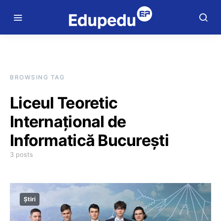
BROWSING TAG
Liceul Teoretic
Internațional de
Informatică București
3 posts
Știri