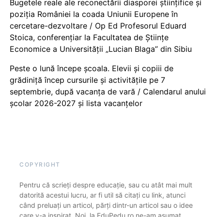
Bugetele reale ale reconectării diasporei științifice și
poziția României la coada Uniunii Europene în
cercetare-dezvoltare / Op Ed Profesorul Eduard
Stoica, conferențiar la Facultatea de Științe
Economice a Universității „Lucian Blaga” din Sibiu
Peste o lună începe școala. Elevii și copiii de
grădiniță încep cursurile și activitățile pe 7
septembrie, după vacanța de vară / Calendarul anului
școlar 2026-2027 și lista vacanțelor
COPYRIGHT
Pentru că scrieți despre educație, sau cu atât mai mult
datorită acestui lucru, ar fi util să citați cu link, atunci
când preluați un articol, părți dintr-un articol sau o idee
care v-a inspirat. Noi, la EduPedu.ro ne-am asumat