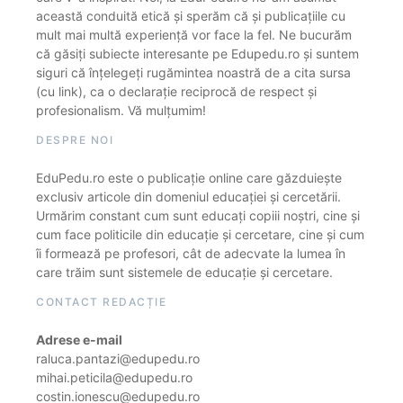
această conduită etică și sperăm că și publicațiile cu
mult mai multă experiență vor face la fel. Ne bucurăm
că găsiți subiecte interesante pe Edupedu.ro și suntem
siguri că înțelegeți rugămintea noastră de a cita sursa
(cu link), ca o declarație reciprocă de respect și
profesionalism. Vă mulțumim!
DESPRE NOI
EduPedu.ro este o publicație online care găzduiește
exclusiv articole din domeniul educației și cercetării.
Urmărim constant cum sunt educați copiii noștri, cine și
cum face politicile din educație și cercetare, cine și cum
îi formează pe profesori, cât de adecvate la lumea în
care trăim sunt sistemele de educație și cercetare.
CONTACT REDACȚIE
Adrese e-mail
raluca.pantazi@edupedu.ro
mihai.peticila@edupedu.ro
costin.ionescu@edupedu.ro