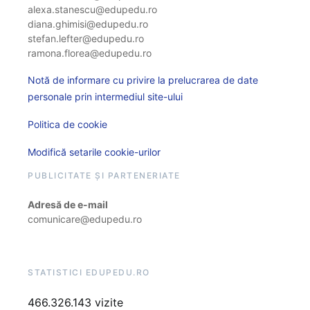
alexa.stanescu@edupedu.ro
diana.ghimisi@edupedu.ro
stefan.lefter@edupedu.ro
ramona.florea@edupedu.ro
Notă de informare cu privire la prelucrarea de date
personale prin intermediul site-ului
Politica de cookie
Modifică setarile cookie-urilor
PUBLICITATE ȘI PARTENERIATE
Adresă de e-mail
comunicare@edupedu.ro
STATISTICI EDUPEDU.RO
466.326.143 vizite