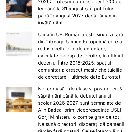
2026: profesorii primesc cei 1.500 de
lei până la 31 august și îi pot folosi
până în august 2027 dacă rămân în
învățământ
Unici în UE: România este singura țară
din întreaga Uniune Europeană care a
redus cheltuielile de cercetare,
calculate pe cap de locuitor, în ultimul
deceniu. Între 2015-2025, spațiul
comunitar a crescut masiv cheltuielile
de cercetare - ultimele date Eurostat
Noi comasări de clase și posturi, cu 3
săptămâni până la debutul anului
școlar 2026-2027, sunt semnalate de
Alin Badea, prim-vicepreședinte USLI
Gorj: Ministerul o comite grav de tot.
Ne sună directorii disperați că oamenii
rămân fără posturi. Ce se întâmplă cu