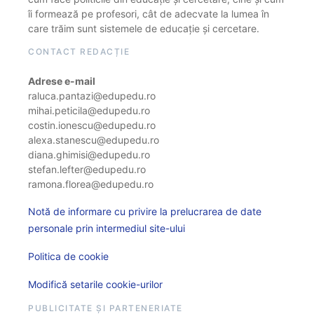
îi formează pe profesori, cât de adecvate la lumea în
care trăim sunt sistemele de educație și cercetare.
CONTACT REDACȚIE
Adrese e-mail
raluca.pantazi@edupedu.ro
mihai.peticila@edupedu.ro
costin.ionescu@edupedu.ro
alexa.stanescu@edupedu.ro
diana.ghimisi@edupedu.ro
stefan.lefter@edupedu.ro
ramona.florea@edupedu.ro
Notă de informare cu privire la prelucrarea de date
personale prin intermediul site-ului
Politica de cookie
Modifică setarile cookie-urilor
PUBLICITATE ȘI PARTENERIATE