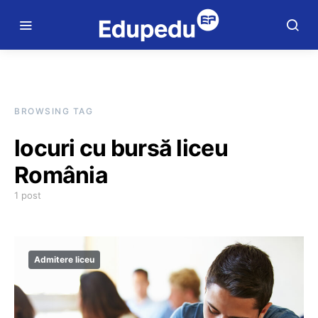
BROWSING TAG
locuri cu bursă liceu
România
1 post
Admitere liceu