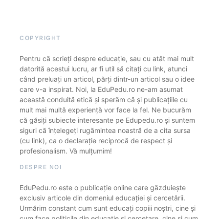
COPYRIGHT
Pentru că scrieți despre educație, sau cu atât mai mult
datorită acestui lucru, ar fi util să citați cu link, atunci
când preluați un articol, părți dintr-un articol sau o idee
care v-a inspirat. Noi, la EduPedu.ro ne-am asumat
această conduită etică și sperăm că și publicațiile cu
mult mai multă experiență vor face la fel. Ne bucurăm
că găsiți subiecte interesante pe Edupedu.ro și suntem
siguri că înțelegeți rugămintea noastră de a cita sursa
(cu link), ca o declarație reciprocă de respect și
profesionalism. Vă mulțumim!
DESPRE NOI
EduPedu.ro este o publicație online care găzduiește
exclusiv articole din domeniul educației și cercetării.
Urmărim constant cum sunt educați copiii noștri, cine și
cum face politicile din educație și cercetare, cine și cum