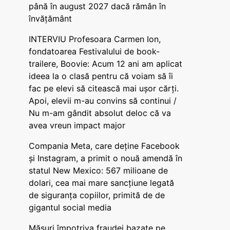
până în august 2027 dacă rămân în
învățământ
INTERVIU Profesoara Carmen Ion,
fondatoarea Festivalului de book-
trailere, Boovie: Acum 12 ani am aplicat
ideea la o clasă pentru că voiam să îi
fac pe elevi să citească mai ușor cărți.
Apoi, elevii m-au convins să continui /
Nu m-am gândit absolut deloc că va
avea vreun impact major
Compania Meta, care deține Facebook
și Instagram, a primit o nouă amendă în
statul New Mexico: 567 milioane de
dolari, cea mai mare sancțiune legată
de siguranța copiilor, primită de de
gigantul social media
Măsuri împotriva fraudei bazate pe