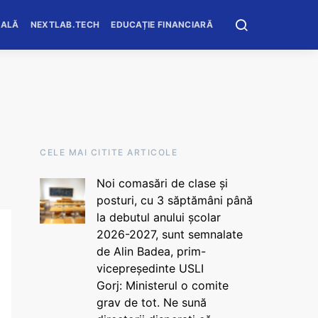
OALĂ
NEXTLAB.TECH
EDUCAȚIE FINANCIARĂ
CELE MAI CITITE ARTICOLE
Noi comasări de clase și
posturi, cu 3 săptămâni până
la debutul anului școlar
2026-2027, sunt semnalate
de Alin Badea, prim-
vicepreședinte USLI
Gorj: Ministerul o comite
grav de tot. Ne sună