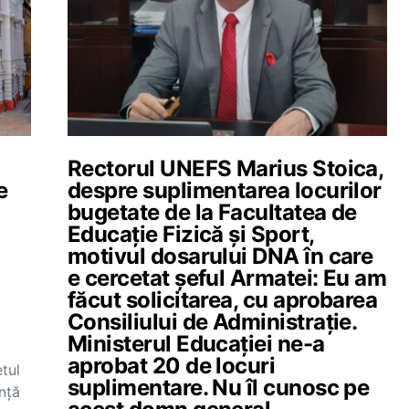
Rectorul UNEFS Marius Stoica,
e
despre suplimentarea locurilor
bugetate de la Facultatea de
Educație Fizică și Sport,
motivul dosarului DNA în care
e cercetat șeful Armatei: Eu am
făcut solicitarea, cu aprobarea
Consiliului de Administrație.
Ministerul Educației ne-a
aprobat 20 de locuri
tul
suplimentare. Nu îl cunosc pe
ență