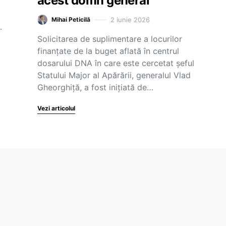
acest domn general
2 iunie 2026
Mihai Peticilă
…
Solicitarea de suplimentare a locurilor
finanțate de la buget aflată în centrul
dosarului DNA în care este cercetat șeful
Statului Major al Apărării, generalul Vlad
Gheorghiță, a fost inițiată de…
Vezi articolul