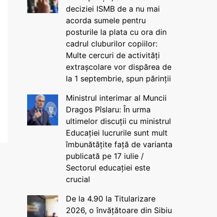
deciziei ISMB de a nu mai
acorda sumele pentru
posturile la plata cu ora din
cadrul cluburilor copiilor:
Multe cercuri de activități
extrașcolare vor dispărea de
la 1 septembrie, spun părinții
Ministrul interimar al Muncii
Dragos Pîslaru: În urma
ultimelor discuții cu ministrul
Educației lucrurile sunt mult
îmbunătățite față de varianta
publicată pe 17 iulie /
Sectorul educației este
crucial
De la 4.90 la Titularizare
2026, o învățătoare din Sibiu