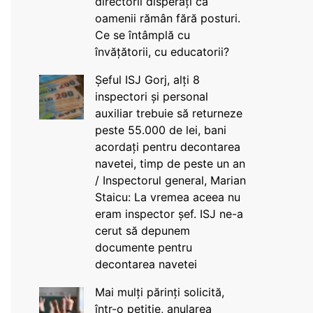
directorii disperați că
oamenii rămân fără posturi.
Ce se întâmplă cu
învățătorii, cu educatorii?
Șeful ISJ Gorj, alți 8
inspectori și personal
auxiliar trebuie să returneze
peste 55.000 de lei, bani
acordați pentru decontarea
navetei, timp de peste un an
/ Inspectorul general, Marian
Staicu: La vremea aceea nu
eram inspector șef. ISJ ne-a
cerut să depunem
documente pentru
decontarea navetei
Mai mulți părinți solicită,
într-o petiție, anularea