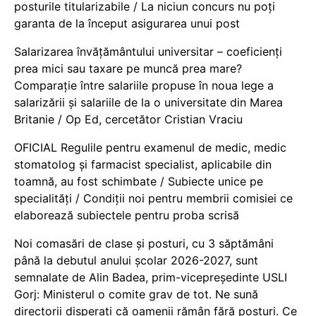
posturile titularizabile / La niciun concurs nu poți
garanta de la început asigurarea unui post
Salarizarea învățământului universitar – coeficienți
prea mici sau taxare pe muncă prea mare?
Comparație între salariile propuse în noua lege a
salarizării și salariile de la o universitate din Marea
Britanie / Op Ed, cercetător Cristian Vraciu
OFICIAL Regulile pentru examenul de medic, medic
stomatolog și farmacist specialist, aplicabile din
toamnă, au fost schimbate / Subiecte unice pe
specialități / Condiții noi pentru membrii comisiei ce
elaborează subiectele pentru proba scrisă
Noi comasări de clase și posturi, cu 3 săptămâni
până la debutul anului școlar 2026-2027, sunt
semnalate de Alin Badea, prim-vicepreședinte USLI
Gorj: Ministerul o comite grav de tot. Ne sună
directorii disperați că oamenii rămân fără posturi. Ce