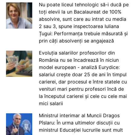
Nu poate liceul tehnologic să-i ducă pe
toți elevii la un Bacalaureat de 100%
absolvire, sunt care au intrat cu media
2 sau 3, spune inspectoarea Iuliana
Țugui: Performanța trebuie măsurată și
prin câți absolvenți se angajează
Evoluția salariilor profesorilor din
România nu se încadrează în niciun
model european - analiză Eurydice:
salariul crește doar 25 de ani în timpul
carierei, dar procesul e între statele cu
venituri mari pentru profesori încă de
la începutul carierei și cele cu cele mai
mici salarii
Ministrul interimar al Muncii Dragos
Pîslaru: În urma ultimelor discuții cu
ministrul Educației lucrurile sunt mult