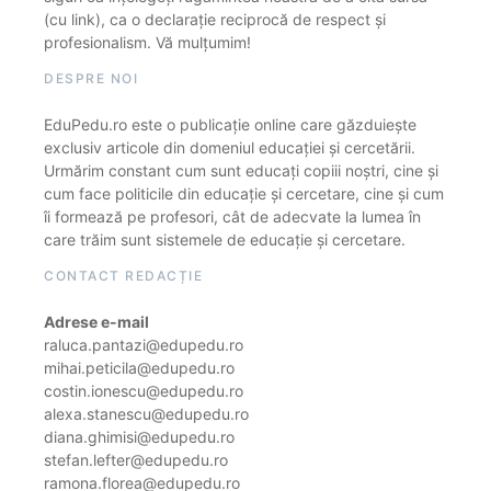
(cu link), ca o declarație reciprocă de respect și
profesionalism. Vă mulțumim!
DESPRE NOI
EduPedu.ro este o publicație online care găzduiește
exclusiv articole din domeniul educației și cercetării.
Urmărim constant cum sunt educați copiii noștri, cine și
cum face politicile din educație și cercetare, cine și cum
îi formează pe profesori, cât de adecvate la lumea în
care trăim sunt sistemele de educație și cercetare.
CONTACT REDACȚIE
Adrese e-mail
raluca.pantazi@edupedu.ro
mihai.peticila@edupedu.ro
costin.ionescu@edupedu.ro
alexa.stanescu@edupedu.ro
diana.ghimisi@edupedu.ro
stefan.lefter@edupedu.ro
ramona.florea@edupedu.ro