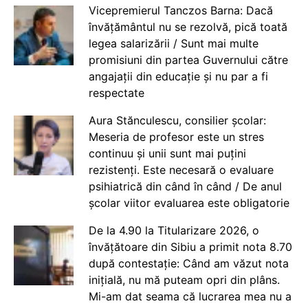
Vicepremierul Tanczos Barna: Dacă
învățământul nu se rezolvă, pică toată
legea salarizării / Sunt mai multe
promisiuni din partea Guvernului către
angajații din educație și nu par a fi
respectate
Aura Stănculescu, consilier școlar:
Meseria de profesor este un stres
continuu și unii sunt mai puțini
rezistenți. Este necesară o evaluare
psihiatrică din când în când / De anul
școlar viitor evaluarea este obligatorie
De la 4.90 la Titularizare 2026, o
învățătoare din Sibiu a primit nota 8.70
după contestație: Când am văzut nota
inițială, nu mă puteam opri din plâns.
Mi-am dat seama că lucrarea mea nu a