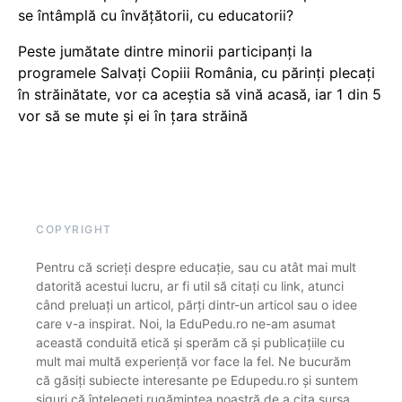
se întâmplă cu învățătorii, cu educatorii?
Peste jumătate dintre minorii participanți la
programele Salvați Copiii România, cu părinți plecați
în străinătate, vor ca aceștia să vină acasă, iar 1 din 5
vor să se mute și ei în țara străină
COPYRIGHT
Pentru că scrieți despre educație, sau cu atât mai mult
datorită acestui lucru, ar fi util să citați cu link, atunci
când preluați un articol, părți dintr-un articol sau o idee
care v-a inspirat. Noi, la EduPedu.ro ne-am asumat
această conduită etică și sperăm că și publicațiile cu
mult mai multă experiență vor face la fel. Ne bucurăm
că găsiți subiecte interesante pe Edupedu.ro și suntem
siguri că înțelegeți rugămintea noastră de a cita sursa