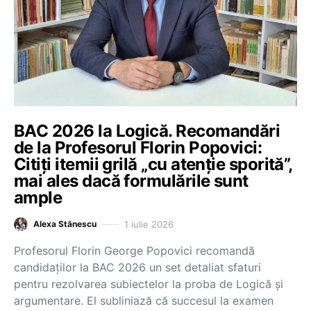
BAC 2026 la Logică. Recomandări
de la Profesorul Florin Popovici:
Citiți itemii grilă „cu atenție sporită”,
mai ales dacă formulările sunt
ample
1 iulie 2026
Alexa Stănescu
Profesorul Florin George Popovici recomandă
candidaților la BAC 2026 un set detaliat sfaturi
pentru rezolvarea subiectelor la proba de Logică și
argumentare. El subliniază că succesul la examen