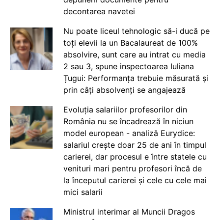
decontarea navetei
Nu poate liceul tehnologic să-i ducă pe
toți elevii la un Bacalaureat de 100%
absolvire, sunt care au intrat cu media
2 sau 3, spune inspectoarea Iuliana
Țugui: Performanța trebuie măsurată și
prin câți absolvenți se angajează
Evoluția salariilor profesorilor din
România nu se încadrează în niciun
model european - analiză Eurydice:
salariul crește doar 25 de ani în timpul
carierei, dar procesul e între statele cu
venituri mari pentru profesori încă de
la începutul carierei și cele cu cele mai
mici salarii
Ministrul interimar al Muncii Dragos