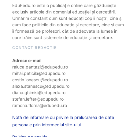
EduPedu.ro este o publicație online care găzduiește
exclusiv articole din domeniul educației și cercetării.
Urmărim constant cum sunt educați copiii noștri, cine și
cum face politicile din educație și cercetare, cine și cum
îi formează pe profesori, cât de adecvate la lumea în
care trăim sunt sistemele de educație și cercetare.
CONTACT REDACȚIE
Adrese e-mail
raluca.pantazi@edupedu.ro
mihai.peticila@edupedu.ro
costin.ionescu@edupedu.ro
alexa.stanescu@edupedu.ro
diana.ghimisi@edupedu.ro
stefan.lefter@edupedu.ro
ramona.florea@edupedu.ro
Notă de informare cu privire la prelucrarea de date
personale prin intermediul site-ului
Politica de cookie