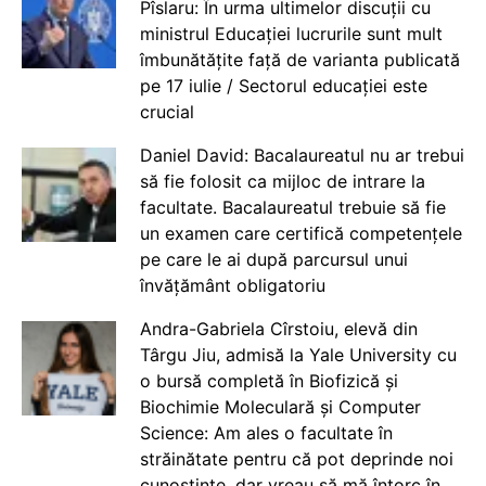
Pîslaru: În urma ultimelor discuții cu
ministrul Educației lucrurile sunt mult
îmbunătățite față de varianta publicată
pe 17 iulie / Sectorul educației este
crucial
Daniel David: Bacalaureatul nu ar trebui
să fie folosit ca mijloc de intrare la
facultate. Bacalaureatul trebuie să fie
un examen care certifică competențele
pe care le ai după parcursul unui
învățământ obligatoriu
Andra-Gabriela Cîrstoiu, elevă din
Târgu Jiu, admisă la Yale University cu
o bursă completă în Biofizică și
Biochimie Moleculară și Computer
Science: Am ales o facultate în
străinătate pentru că pot deprinde noi
cunoștințe, dar vreau să mă întorc în