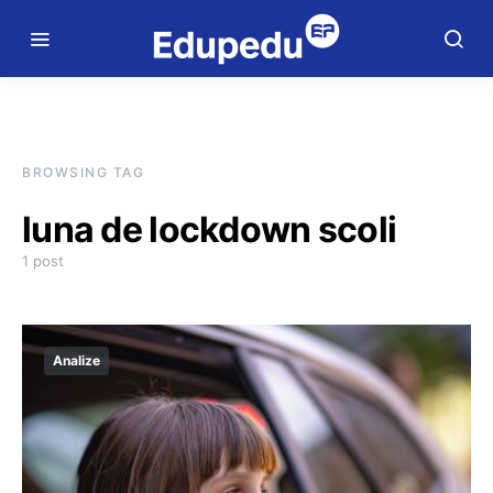
BROWSING TAG
luna de lockdown scoli
1 post
Analize