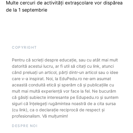
Multe cercuri de activități extrașcolare vor dispărea
de la 1 septembrie
COPYRIGHT
Pentru că scrieți despre educație, sau cu atât mai mult
datorită acestui lucru, ar fi util să citați cu link, atunci
când preluați un articol, părți dintr-un articol sau o idee
care v-a inspirat. Noi, la EduPedu.ro ne-am asumat
această conduită etică și sperăm că și publicațiile cu
mult mai multă experiență vor face la fel. Ne bucurăm
că găsiți subiecte interesante pe Edupedu.ro și suntem
siguri că înțelegeți rugămintea noastră de a cita sursa
(cu link), ca o declarație reciprocă de respect și
profesionalism. Vă mulțumim!
DESPRE NOI