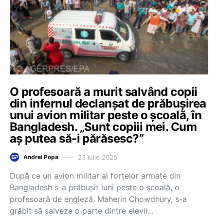
O profesoară a murit salvând copii
din infernul declanşat de prăbuşirea
unui avion militar peste o şcoală, în
Bangladesh. „Sunt copiii mei. Cum
aș putea să-i părăsesc?”
23 iulie 2025
Andrei Popa
După ce un avion militar al forţelor armate din
Bangladesh s-a prăbuşit luni peste o şcoală, o
profesoară de engleză, Maherin Chowdhury, s-a
grăbit să salveze o parte dintre elevii…