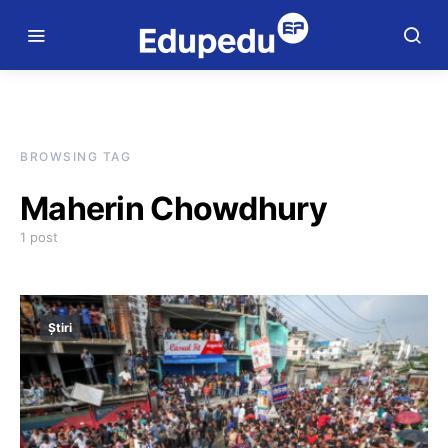
BROWSING TAG
Maherin Chowdhury
1 post
Știri