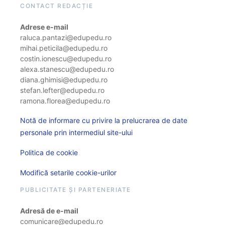
CONTACT REDACȚIE
Adrese e-mail
raluca.pantazi@edupedu.ro
mihai.peticila@edupedu.ro
costin.ionescu@edupedu.ro
alexa.stanescu@edupedu.ro
diana.ghimisi@edupedu.ro
stefan.lefter@edupedu.ro
ramona.florea@edupedu.ro
Notă de informare cu privire la prelucrarea de date
personale prin intermediul site-ului
Politica de cookie
Modifică setarile cookie-urilor
PUBLICITATE ȘI PARTENERIATE
Adresă de e-mail
comunicare@edupedu.ro