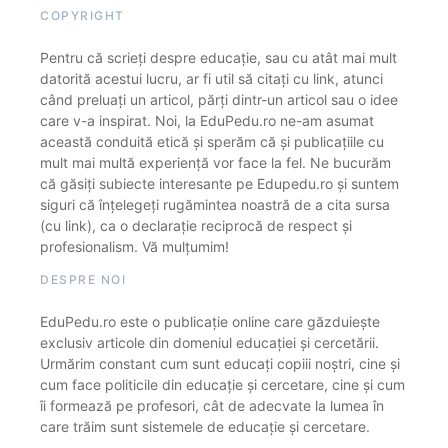
COPYRIGHT
Pentru că scrieți despre educație, sau cu atât mai mult
datorită acestui lucru, ar fi util să citați cu link, atunci
când preluați un articol, părți dintr-un articol sau o idee
care v-a inspirat. Noi, la EduPedu.ro ne-am asumat
această conduită etică și sperăm că și publicațiile cu
mult mai multă experiență vor face la fel. Ne bucurăm
că găsiți subiecte interesante pe Edupedu.ro și suntem
siguri că înțelegeți rugămintea noastră de a cita sursa
(cu link), ca o declarație reciprocă de respect și
profesionalism. Vă mulțumim!
DESPRE NOI
EduPedu.ro este o publicație online care găzduiește
exclusiv articole din domeniul educației și cercetării.
Urmărim constant cum sunt educați copiii noștri, cine și
cum face politicile din educație și cercetare, cine și cum
îi formează pe profesori, cât de adecvate la lumea în
care trăim sunt sistemele de educație și cercetare.