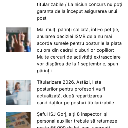
titularizabile / La niciun concurs nu poți
garanta de la început asigurarea unui
post
Mai mulți părinți solicită, într-o petiție,
anularea deciziei ISMB de a nu mai
acorda sumele pentru posturile la plata
cu ora din cadrul cluburilor copiilor:
Multe cercuri de activități extrașcolare
vor dispărea de la 1 septembrie, spun
părinții
Titularizare 2026. Astăzi, lista
posturilor pentru profesori va fi
actualizată, după repartizarea
candidaților pe posturi titularizabile
Șeful ISJ Gorj, alți 8 inspectori și
personal auxiliar trebuie să returneze
peste 55.000 de lei, bani acordați