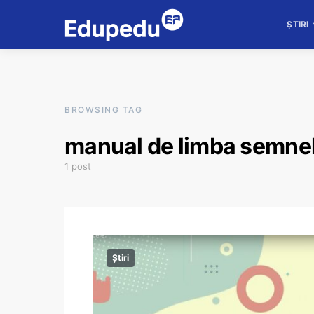
ȘTIRI
BROWSING TAG
manual de limba semne
1 post
Știri