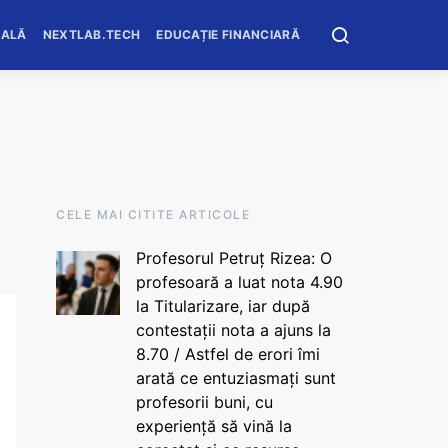
OALĂ
NEXTLAB.TECH
EDUCAȚIE FINANCIARĂ
CELE MAI CITITE ARTICOLE
Profesorul Petruț Rizea: O
profesoară a luat nota 4.90
la Titularizare, iar după
contestații nota a ajuns la
8.70 / Astfel de erori îmi
arată ce entuziasmați sunt
profesorii buni, cu
experiență să vină la