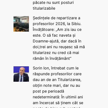
păcate nu sunt posturi
titularizabile
Ședințele de repartizare a
profesorilor 2026, la Sibiu.
Învățătoare: „Am zis iau ce
este. O să fac naveta și
Doamne-ajută, dar dacă în
doi,trei ani nu reușesc să mă
titularizez nu cred că mai
rămân în învățământ”
Sorin Ion, întrebat cum le
răspunde profesorilor care
dau an de an Titularizarea,
obțin note mari, dar nu au
post pe perioadă
nedeterminată: În ultimii ani
am încercat să ținem cât se