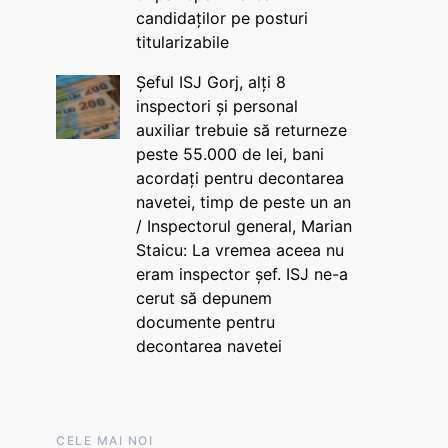
candidaților pe posturi
titularizabile
Șeful ISJ Gorj, alți 8
inspectori și personal
auxiliar trebuie să returneze
peste 55.000 de lei, bani
acordați pentru decontarea
navetei, timp de peste un an
/ Inspectorul general, Marian
Staicu: La vremea aceea nu
eram inspector șef. ISJ ne-a
cerut să depunem
documente pentru
decontarea navetei
CELE MAI NOI