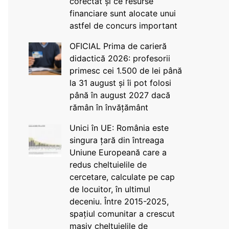
corectat și ce resurse
financiare sunt alocate unui
astfel de concurs important
OFICIAL Prima de carieră
didactică 2026: profesorii
primesc cei 1.500 de lei până
la 31 august și îi pot folosi
până în august 2027 dacă
rămân în învățământ
Unici în UE: România este
singura țară din întreaga
Uniune Europeană care a
redus cheltuielile de
cercetare, calculate pe cap
de locuitor, în ultimul
deceniu. Între 2015-2025,
spațiul comunitar a crescut
masiv cheltuielile de