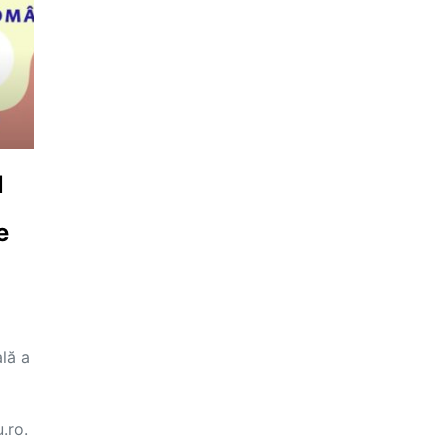
l
e
lă a
.ro.