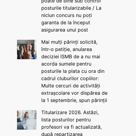
poate de bine sub control
posturile titularizabile / La
niciun concurs nu poți
garanta de la început
asigurarea unui post
Mai mulți părinți solicită,
într-o petiție, anularea
deciziei ISMB de a nu mai
acorda sumele pentru
posturile la plata cu ora din
cadrul cluburilor copiilor:
Multe cercuri de activități
extrașcolare vor dispărea de
la 1 septembrie, spun părinții
Titularizare 2026. Astăzi,
lista posturilor pentru
profesori va fi actualizată,
după repartizarea