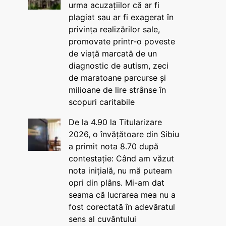
urma acuzațiilor că ar fi
plagiat sau ar fi exagerat în
privința realizărilor sale,
promovate printr-o poveste
de viață marcată de un
diagnostic de autism, zeci
de maratoane parcurse și
milioane de lire strânse în
scopuri caritabile
De la 4.90 la Titularizare
2026, o învățătoare din Sibiu
a primit nota 8.70 după
contestație: Când am văzut
nota inițială, nu mă puteam
opri din plâns. Mi-am dat
seama că lucrarea mea nu a
fost corectată în adevăratul
sens al cuvântului