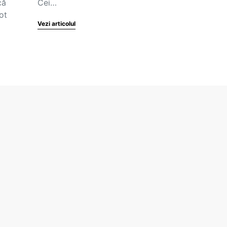
că
Cei…
ot
Vezi articolul