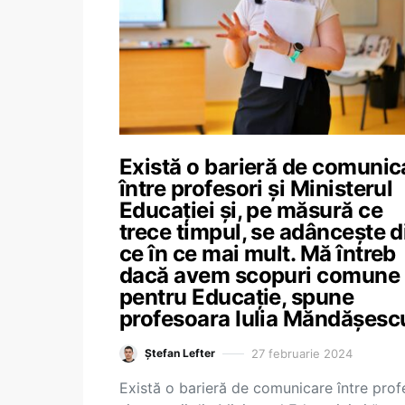
Există o barieră de comunic
între profesori și Ministerul
Educației și, pe măsură ce
trece timpul, se adâncește d
ce în ce mai mult. Mă întreb
dacă avem scopuri comune
pentru Educație, spune
profesoara Iulia Măndășesc
27 februarie 2024
Ștefan Lefter
Există o barieră de comunicare între prof