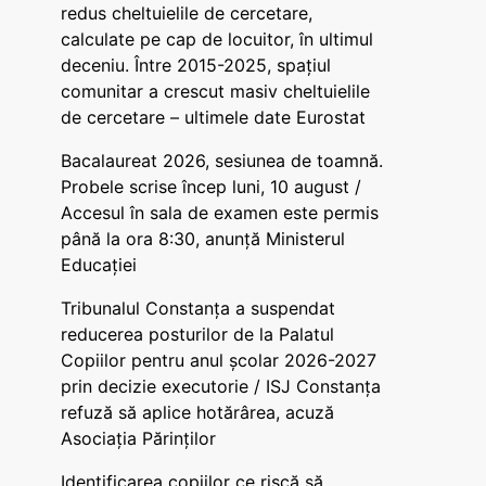
redus cheltuielile de cercetare,
calculate pe cap de locuitor, în ultimul
deceniu. Între 2015-2025, spațiul
comunitar a crescut masiv cheltuielile
de cercetare – ultimele date Eurostat
Bacalaureat 2026, sesiunea de toamnă.
Probele scrise încep luni, 10 august /
Accesul în sala de examen este permis
până la ora 8:30, anunță Ministerul
Educației
Tribunalul Constanța a suspendat
reducerea posturilor de la Palatul
Copiilor pentru anul școlar 2026-2027
prin decizie executorie / ISJ Constanța
refuză să aplice hotărârea, acuză
Asociația Părinților
Identificarea copiilor ce riscă să