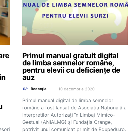
are
Primul manual gratuit digital
de limba semnelor române,
pentru elevii cu deficiențe de
in
auz
10 decembrie 2020
Redacția
Primul manual digital de limba semnelor
u
române a fost lansat de Asociația Națională a
Interpreților Autorizați în Limbaj Mimico-
Gestual (ANIALMG) şi Fundaţia Orange,
esori
potrivit unui comunicat primit de Edupedu.ro.