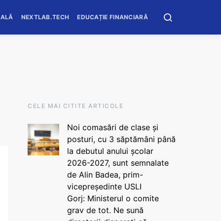
OALĂ
NEXTLAB.TECH
EDUCAȚIE FINANCIARĂ
CELE MAI CITITE ARTICOLE
Noi comasări de clase și
posturi, cu 3 săptămâni până
la debutul anului școlar
2026-2027, sunt semnalate
de Alin Badea, prim-
vicepreședinte USLI
Gorj: Ministerul o comite
grav de tot. Ne sună