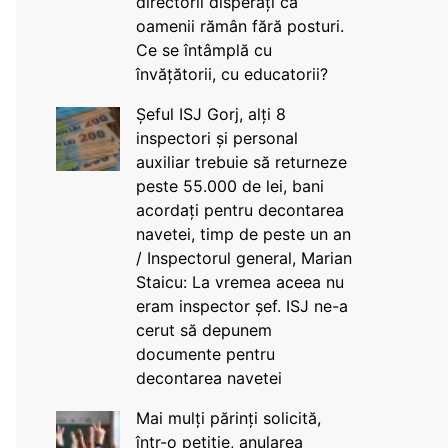
directorii disperați că
oamenii rămân fără posturi.
Ce se întâmplă cu
învățătorii, cu educatorii?
Șeful ISJ Gorj, alți 8
inspectori și personal
auxiliar trebuie să returneze
peste 55.000 de lei, bani
acordați pentru decontarea
navetei, timp de peste un an
/ Inspectorul general, Marian
Staicu: La vremea aceea nu
eram inspector șef. ISJ ne-a
cerut să depunem
documente pentru
decontarea navetei
Mai mulți părinți solicită,
într-o petiție, anularea