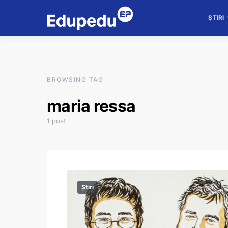
ȘTIRI
BROWSING TAG
maria ressa
1 post
Știri