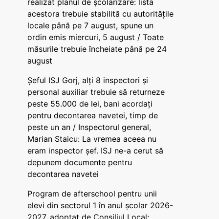
realizat planul de școlarizare: lista
acestora trebuie stabilită cu autoritățile
locale până pe 7 august, spune un
ordin emis miercuri, 5 august / Toate
măsurile trebuie încheiate până pe 24
august
Șeful ISJ Gorj, alți 8 inspectori și
personal auxiliar trebuie să returneze
peste 55.000 de lei, bani acordați
pentru decontarea navetei, timp de
peste un an / Inspectorul general,
Marian Staicu: La vremea aceea nu
eram inspector șef. ISJ ne-a cerut să
depunem documente pentru
decontarea navetei
Program de afterschool pentru unii
elevi din sectorul 1 în anul școlar 2026-
2027, adoptat de Consiliul Local: