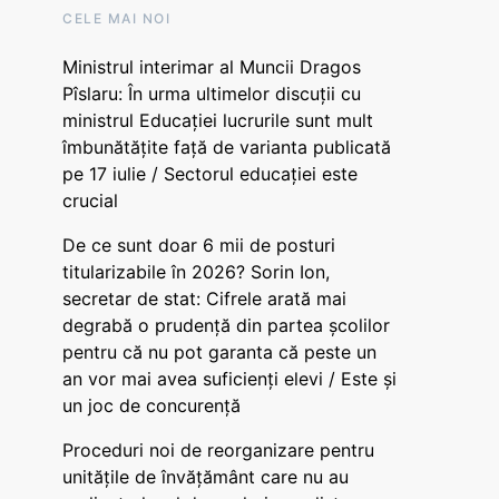
CELE MAI NOI
Ministrul interimar al Muncii Dragos
Pîslaru: În urma ultimelor discuții cu
ministrul Educației lucrurile sunt mult
îmbunătățite față de varianta publicată
pe 17 iulie / Sectorul educației este
crucial
De ce sunt doar 6 mii de posturi
titularizabile în 2026? Sorin Ion,
secretar de stat: Cifrele arată mai
degrabă o prudență din partea școlilor
pentru că nu pot garanta că peste un
an vor mai avea suficienți elevi / Este și
un joc de concurență
Proceduri noi de reorganizare pentru
unitățile de învățământ care nu au