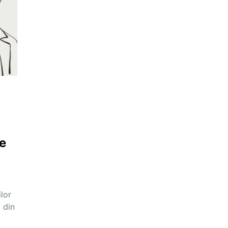
ie
lor
 din