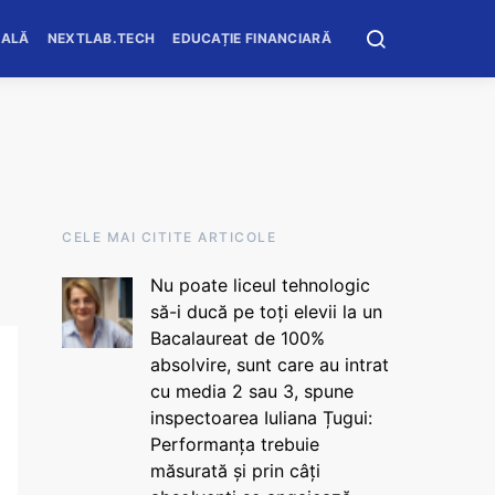
OALĂ
NEXTLAB.TECH
EDUCAȚIE FINANCIARĂ
CELE MAI CITITE ARTICOLE
Nu poate liceul tehnologic
să-i ducă pe toți elevii la un
Bacalaureat de 100%
absolvire, sunt care au intrat
cu media 2 sau 3, spune
inspectoarea Iuliana Țugui:
Performanța trebuie
măsurată și prin câți