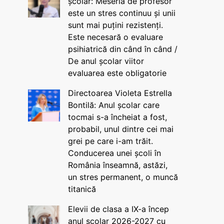
școlar: Meseria de profesor
este un stres continuu și unii
sunt mai puțini rezistenți.
Este necesară o evaluare
psihiatrică din când în când /
De anul școlar viitor
evaluarea este obligatorie
Directoarea Violeta Estrella
Bontilă: Anul școlar care
tocmai s-a încheiat a fost,
probabil, unul dintre cei mai
grei pe care i-am trăit.
Conducerea unei școli în
România înseamnă, astăzi,
un stres permanent, o muncă
titanică
Elevii de clasa a IX-a încep
anul școlar 2026-2027 cu