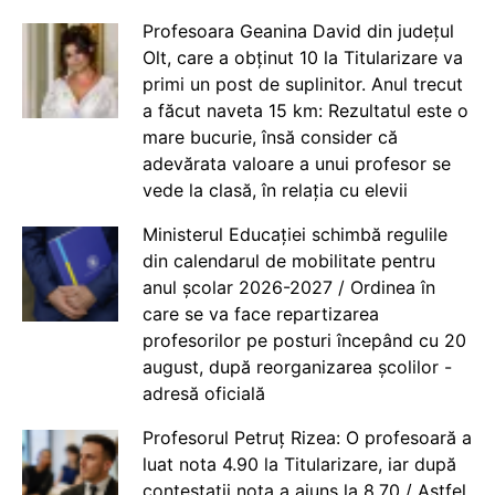
Profesoara Geanina David din județul
Olt, care a obținut 10 la Titularizare va
primi un post de suplinitor. Anul trecut
a făcut naveta 15 km: Rezultatul este o
mare bucurie, însă consider că
adevărata valoare a unui profesor se
vede la clasă, în relația cu elevii
Ministerul Educației schimbă regulile
din calendarul de mobilitate pentru
anul școlar 2026-2027 / Ordinea în
care se va face repartizarea
profesorilor pe posturi începând cu 20
august, după reorganizarea școlilor -
adresă oficială
Profesorul Petruț Rizea: O profesoară a
luat nota 4.90 la Titularizare, iar după
contestații nota a ajuns la 8.70 / Astfel