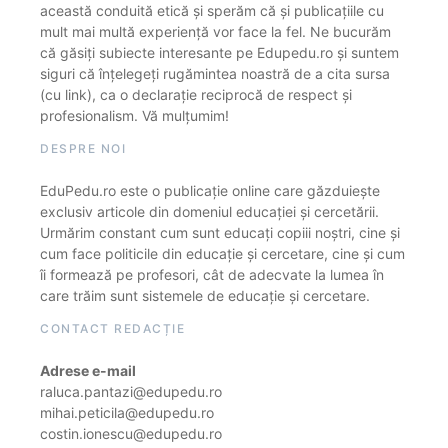
această conduită etică și sperăm că și publicațiile cu
mult mai multă experiență vor face la fel. Ne bucurăm
că găsiți subiecte interesante pe Edupedu.ro și suntem
siguri că înțelegeți rugămintea noastră de a cita sursa
(cu link), ca o declarație reciprocă de respect și
profesionalism. Vă mulțumim!
DESPRE NOI
EduPedu.ro este o publicație online care găzduiește
exclusiv articole din domeniul educației și cercetării.
Urmărim constant cum sunt educați copiii noștri, cine și
cum face politicile din educație și cercetare, cine și cum
îi formează pe profesori, cât de adecvate la lumea în
care trăim sunt sistemele de educație și cercetare.
CONTACT REDACȚIE
Adrese e-mail
raluca.pantazi@edupedu.ro
mihai.peticila@edupedu.ro
costin.ionescu@edupedu.ro