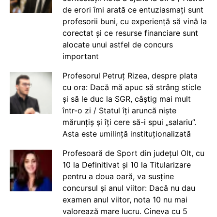
de erori îmi arată ce entuziasmați sunt
profesorii buni, cu experiență să vină la
corectat și ce resurse financiare sunt
alocate unui astfel de concurs
important
Profesorul Petruț Rizea, despre plata
cu ora: Dacă mă apuc să strâng sticle
și să le duc la SGR, câștig mai mult
într-o zi / Statul îți aruncă niște
mărunțiș și îți cere să-i spui „salariu”.
Asta este umilință instituționalizată
Profesoară de Sport din județul Olt, cu
10 la Definitivat și 10 la Titularizare
pentru a doua oară, va susține
concursul și anul viitor: Dacă nu dau
examen anul viitor, nota 10 nu mai
valorează mare lucru. Cineva cu 5