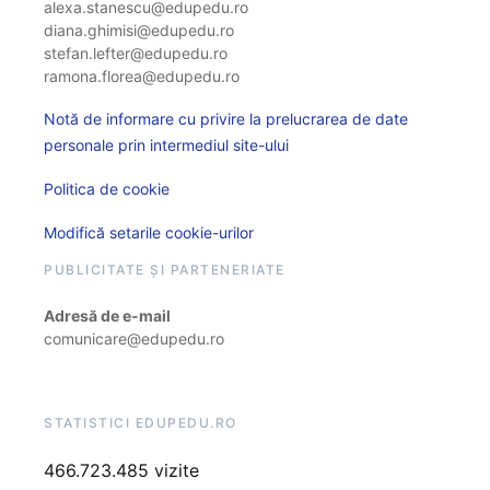
alexa.stanescu@edupedu.ro
diana.ghimisi@edupedu.ro
stefan.lefter@edupedu.ro
ramona.florea@edupedu.ro
Notă de informare cu privire la prelucrarea de date
personale prin intermediul site-ului
Politica de cookie
Modifică setarile cookie-urilor
PUBLICITATE ȘI PARTENERIATE
Adresă de e-mail
comunicare@edupedu.ro
STATISTICI EDUPEDU.RO
466.723.485 vizite