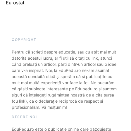
Eurostat
COPYRIGHT
Pentru că scrieți despre educație, sau cu atât mai mult
datorită acestui lucru, ar fi util să citați cu link, atunci
când preluați un articol, părți dintr-un articol sau o idee
care v-a inspirat. Noi, la EduPedu.ro ne-am asumat
această conduită etică și sperăm că și publicațiile cu
mult mai multă experiență vor face la fel. Ne bucurăm
că găsiți subiecte interesante pe Edupedu.ro și suntem
siguri că înțelegeți rugămintea noastră de a cita sursa
(cu link), ca o declarație reciprocă de respect și
profesionalism. Vă mulțumim!
DESPRE NOI
EduPedu.ro este o publicație online care găzduiește