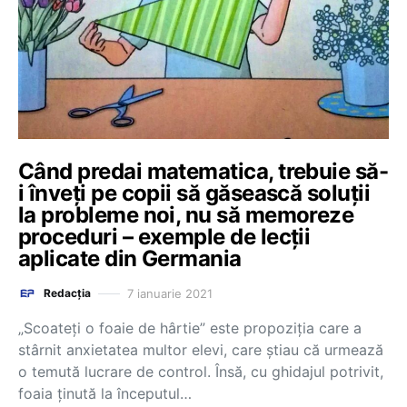
Când predai matematica, trebuie să-
i înveți pe copii să găsească soluții
la probleme noi, nu să memoreze
proceduri – exemple de lecții
aplicate din Germania
7 ianuarie 2021
Redacția
„Scoateți o foaie de hârtie” este propoziția care a
stârnit anxietatea multor elevi, care știau că urmează
o temută lucrare de control. Însă, cu ghidajul potrivit,
foaia ținută la începutul…