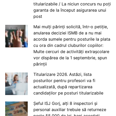
titularizabile / La niciun concurs nu poți
garanta de la început asigurarea unui
post
Mai mulți părinți solicită, într-o petiție,
anularea deciziei ISMB de a nu mai
acorda sumele pentru posturile la plata
cu ora din cadrul cluburilor copiilor:
Multe cercuri de activități extrașcolare
vor dispărea de la 1 septembrie, spun
părinții
Titularizare 2026. Astăzi, lista
posturilor pentru profesori va fi
actualizată, după repartizarea
candidaților pe posturi titularizabile
Șeful ISJ Gorj, alți 8 inspectori și
personal auxiliar trebuie să returneze
peste 55.000 de lei, bani acordați