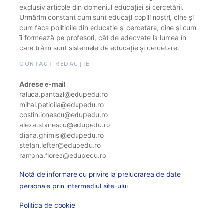
exclusiv articole din domeniul educației și cercetării.
Urmărim constant cum sunt educați copiii noștri, cine și
cum face politicile din educație și cercetare, cine și cum
îi formează pe profesori, cât de adecvate la lumea în
care trăim sunt sistemele de educație și cercetare.
CONTACT REDACȚIE
Adrese e-mail
raluca.pantazi@edupedu.ro
mihai.peticila@edupedu.ro
costin.ionescu@edupedu.ro
alexa.stanescu@edupedu.ro
diana.ghimisi@edupedu.ro
stefan.lefter@edupedu.ro
ramona.florea@edupedu.ro
Notă de informare cu privire la prelucrarea de date
personale prin intermediul site-ului
Politica de cookie