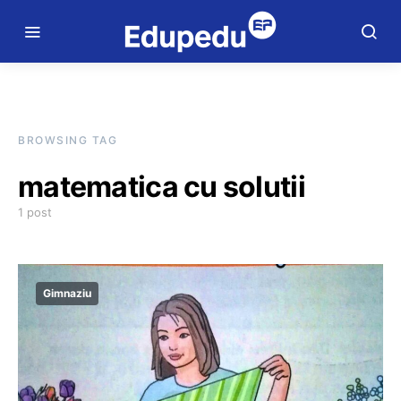
BROWSING TAG
matematica cu solutii
1 post
Gimnaziu