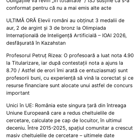
Obligațiile vă revin „în totalitate” / ISJ susține că s-a
conformat pentru că nu a mai emis alte acte
ULTIMĂ ORĂ Elevii români au obținut 3 medalii de
aur, 2 de argint și 3 de bronz la Olimpiada
Internațională de Inteligență Artificială – IOAI 2026,
desfășurată în Kazahstan
Profesorul Petruț Rizea: O profesoară a luat nota 4.90
la Titularizare, iar după contestații nota a ajuns la
8.70 / Astfel de erori îmi arată ce entuziasmați sunt
profesorii buni, cu experiență să vină la corectat și ce
resurse financiare sunt alocate unui astfel de concurs
important
Unici în UE: România este singura țară din întreaga
Uniune Europeană care a redus cheltuielile de
cercetare, calculate pe cap de locuitor, în ultimul
deceniu. Între 2015-2025, spațiul comunitar a crescut
masiv cheltuielile de cercetare – ultimele date