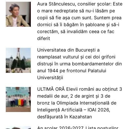
Aura Stănculescu, consilier școlar: Este
o mare nedreptate să nu-i lăsăm pe
copii să fie așa cum sunt. Suntem prea
dornici să îi băgăm în șabloane și să-i
corectăm, să invalidăm ceea ce fac
diferit
Universitatea din București a
reamplasat vulturul și cei doi grifoni
distruși în urma bombardamentelor din
anul 1944 pe frontonul Palatului
Universității
ULTIMĂ ORĂ Elevii români au obținut 3
medalii de aur, 2 de argint și 3 de
bronz la Olimpiada Internațională de
Inteligență Artificială – IOAI 2026,
desfășurată în Kazahstan
An școlar 2026-2027. Lista posturilor