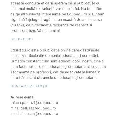
această conduită etică și sperăm că și publicațiile cu
mult mai multă experiență vor face la fel. Ne bucurăm
că găsiți subiecte interesante pe Edupedu.ro și suntem
siguri că înțelegeți rugămintea noastră de a cita sursa
(cu link), ca o declarație reciprocă de respect și
profesionalism. Vă mulțumim!
DESPRE NOI
EduPedu.ro este o publicație online care găzduiește
exclusiv articole din domeniul educației și cercetării.
Urmărim constant cum sunt educați copiii noștri, cine și
cum face politicile din educație și cercetare, cine și cum
îi formează pe profesori, cât de adecvate la lumea în
care trăim sunt sistemele de educație și cercetare.
CONTACT REDACȚIE
Adrese e-mail
raluca.pantazi@edupedu.ro
mihai.peticila@edupedu.ro
costin.ionescu@edupedu.ro