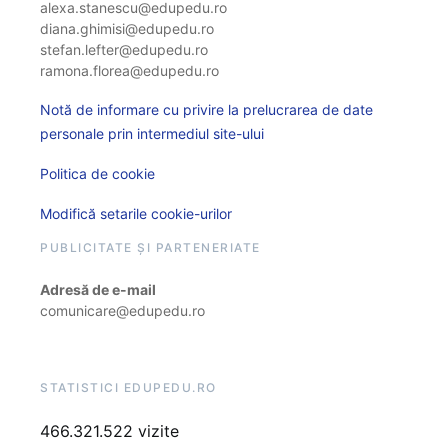
alexa.stanescu@edupedu.ro
diana.ghimisi@edupedu.ro
stefan.lefter@edupedu.ro
ramona.florea@edupedu.ro
Notă de informare cu privire la prelucrarea de date
personale prin intermediul site-ului
Politica de cookie
Modifică setarile cookie-urilor
PUBLICITATE ȘI PARTENERIATE
Adresă de e-mail
comunicare@edupedu.ro
STATISTICI EDUPEDU.RO
466.321.522 vizite