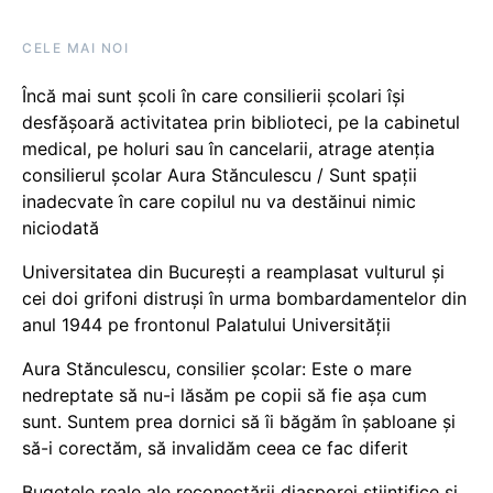
CELE MAI NOI
Încă mai sunt școli în care consilierii școlari își
desfășoară activitatea prin biblioteci, pe la cabinetul
medical, pe holuri sau în cancelarii, atrage atenția
consilierul școlar Aura Stănculescu / Sunt spații
inadecvate în care copilul nu va destăinui nimic
niciodată
Universitatea din București a reamplasat vulturul și
cei doi grifoni distruși în urma bombardamentelor din
anul 1944 pe frontonul Palatului Universității
Aura Stănculescu, consilier școlar: Este o mare
nedreptate să nu-i lăsăm pe copii să fie așa cum
sunt. Suntem prea dornici să îi băgăm în șabloane și
să-i corectăm, să invalidăm ceea ce fac diferit
Bugetele reale ale reconectării diasporei științifice și