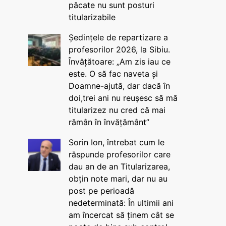
păcate nu sunt posturi
titularizabile
Ședințele de repartizare a
profesorilor 2026, la Sibiu.
Învățătoare: „Am zis iau ce
este. O să fac naveta și
Doamne-ajută, dar dacă în
doi,trei ani nu reușesc să mă
titularizez nu cred că mai
rămân în învățământ”
Sorin Ion, întrebat cum le
răspunde profesorilor care
dau an de an Titularizarea,
obțin note mari, dar nu au
post pe perioadă
nedeterminată: În ultimii ani
am încercat să ținem cât se