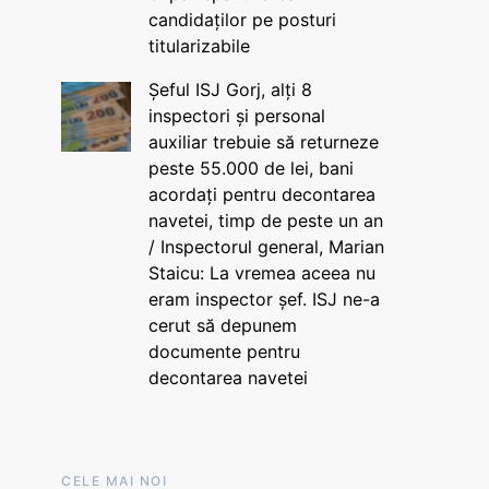
candidaților pe posturi
titularizabile
Șeful ISJ Gorj, alți 8
inspectori și personal
auxiliar trebuie să returneze
peste 55.000 de lei, bani
acordați pentru decontarea
navetei, timp de peste un an
/ Inspectorul general, Marian
Staicu: La vremea aceea nu
eram inspector șef. ISJ ne-a
cerut să depunem
documente pentru
decontarea navetei
CELE MAI NOI