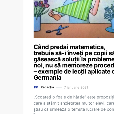
Când predai matematica,
trebuie să-i înveți pe copii s
găsească soluții la problem
noi, nu să memoreze proced
– exemple de lecții aplicate 
Germania
7 ianuarie 2021
Redacția
„Scoateți o foaie de hârtie” este propoziț
care a stârnit anxietatea multor elevi, car
știau că urmează o temută lucrare de cont