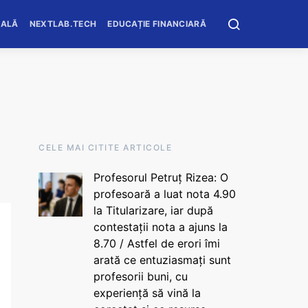
OALĂ
NEXTLAB.TECH
EDUCAȚIE FINANCIARĂ
CELE MAI CITITE ARTICOLE
Profesorul Petruț Rizea: O
profesoară a luat nota 4.90
la Titularizare, iar după
contestații nota a ajuns la
8.70 / Astfel de erori îmi
arată ce entuziasmați sunt
profesorii buni, cu
experiență să vină la