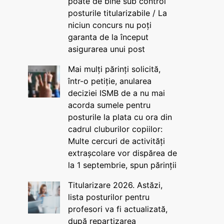
poate de bine sub control
posturile titularizabile / La
niciun concurs nu poți
garanta de la început
asigurarea unui post
Mai mulți părinți solicită,
într-o petiție, anularea
deciziei ISMB de a nu mai
acorda sumele pentru
posturile la plata cu ora din
cadrul cluburilor copiilor:
Multe cercuri de activități
extrașcolare vor dispărea de
la 1 septembrie, spun părinții
Titularizare 2026. Astăzi,
lista posturilor pentru
profesori va fi actualizată,
după repartizarea