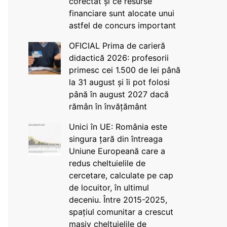
corectat și ce resurse
financiare sunt alocate unui
astfel de concurs important
OFICIAL Prima de carieră
didactică 2026: profesorii
primesc cei 1.500 de lei până
la 31 august și îi pot folosi
până în august 2027 dacă
rămân în învățământ
Unici în UE: România este
singura țară din întreaga
Uniune Europeană care a
redus cheltuielile de
cercetare, calculate pe cap
de locuitor, în ultimul
deceniu. Între 2015-2025,
spațiul comunitar a crescut
masiv cheltuielile de