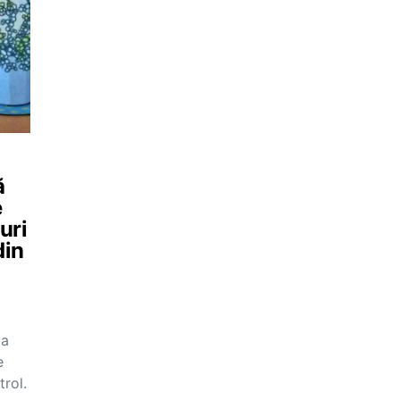
ă
e
uri
din
ia
e
rol.