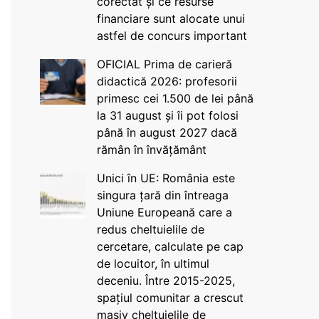
corectat și ce resurse
financiare sunt alocate unui
astfel de concurs important
OFICIAL Prima de carieră
didactică 2026: profesorii
primesc cei 1.500 de lei până
la 31 august și îi pot folosi
până în august 2027 dacă
rămân în învățământ
Unici în UE: România este
singura țară din întreaga
Uniune Europeană care a
redus cheltuielile de
cercetare, calculate pe cap
de locuitor, în ultimul
deceniu. Între 2015-2025,
spațiul comunitar a crescut
masiv cheltuielile de