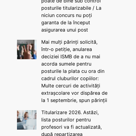
poate de bine sub control
posturile titularizabile / La
niciun concurs nu poți
garanta de la început
asigurarea unui post
Mai mulți părinți solicită,
într-o petiție, anularea
deciziei ISMB de a nu mai
acorda sumele pentru
posturile la plata cu ora din
cadrul cluburilor copiilor:
Multe cercuri de activități
extrașcolare vor dispărea de
la 1 septembrie, spun părinții
Titularizare 2026. Astăzi,
lista posturilor pentru
profesori va fi actualizată,
după repartizarea