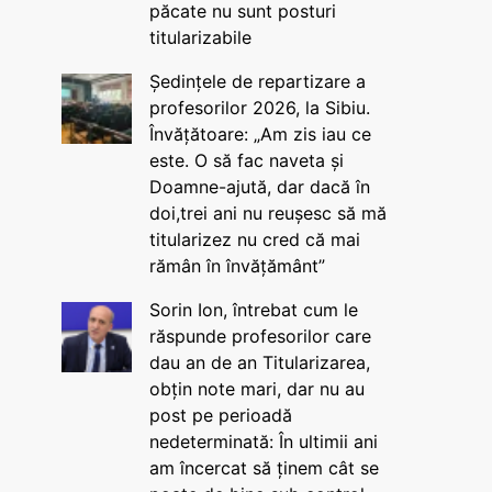
păcate nu sunt posturi
titularizabile
Ședințele de repartizare a
profesorilor 2026, la Sibiu.
Învățătoare: „Am zis iau ce
este. O să fac naveta și
Doamne-ajută, dar dacă în
doi,trei ani nu reușesc să mă
titularizez nu cred că mai
rămân în învățământ”
Sorin Ion, întrebat cum le
răspunde profesorilor care
dau an de an Titularizarea,
obțin note mari, dar nu au
post pe perioadă
nedeterminată: În ultimii ani
am încercat să ținem cât se