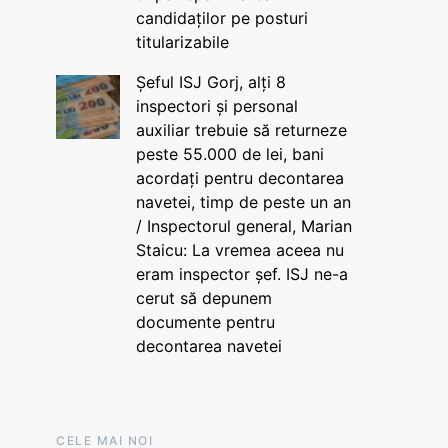
candidaților pe posturi
titularizabile
Șeful ISJ Gorj, alți 8
inspectori și personal
auxiliar trebuie să returneze
peste 55.000 de lei, bani
acordați pentru decontarea
navetei, timp de peste un an
/ Inspectorul general, Marian
Staicu: La vremea aceea nu
eram inspector șef. ISJ ne-a
cerut să depunem
documente pentru
decontarea navetei
CELE MAI NOI