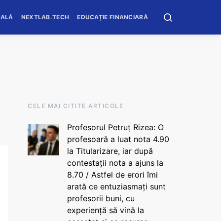
OALĂ
NEXTLAB.TECH
EDUCAȚIE FINANCIARĂ
CELE MAI CITITE ARTICOLE
Profesorul Petruț Rizea: O
profesoară a luat nota 4.90
la Titularizare, iar după
contestații nota a ajuns la
8.70 / Astfel de erori îmi
arată ce entuziasmați sunt
profesorii buni, cu
experiență să vină la