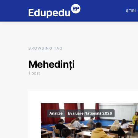
ȘTIRI
BROWSING TAG
Mehedinți
1 post
Analize
Evaluare Națională 2026