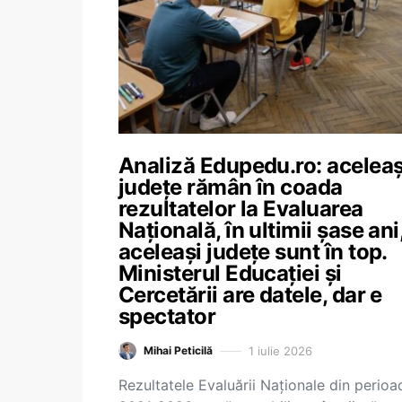
Analiză Edupedu.ro: aceleaș
județe rămân în coada
rezultatelor la Evaluarea
Națională, în ultimii șase ani,
aceleași județe sunt în top.
Ministerul Educației și
Cercetării are datele, dar e
spectator
1 iulie 2026
Mihai Peticilă
Rezultatele Evaluării Naționale din perioa