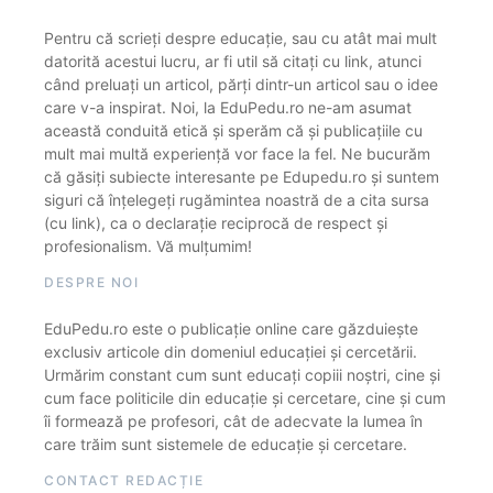
Pentru că scrieți despre educație, sau cu atât mai mult
datorită acestui lucru, ar fi util să citați cu link, atunci
când preluați un articol, părți dintr-un articol sau o idee
care v-a inspirat. Noi, la EduPedu.ro ne-am asumat
această conduită etică și sperăm că și publicațiile cu
mult mai multă experiență vor face la fel. Ne bucurăm
că găsiți subiecte interesante pe Edupedu.ro și suntem
siguri că înțelegeți rugămintea noastră de a cita sursa
(cu link), ca o declarație reciprocă de respect și
profesionalism. Vă mulțumim!
DESPRE NOI
EduPedu.ro este o publicație online care găzduiește
exclusiv articole din domeniul educației și cercetării.
Urmărim constant cum sunt educați copiii noștri, cine și
cum face politicile din educație și cercetare, cine și cum
îi formează pe profesori, cât de adecvate la lumea în
care trăim sunt sistemele de educație și cercetare.
CONTACT REDACȚIE