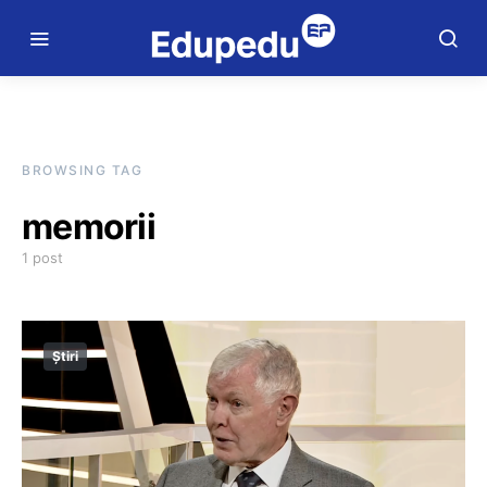
BROWSING TAG
memorii
1 post
Știri