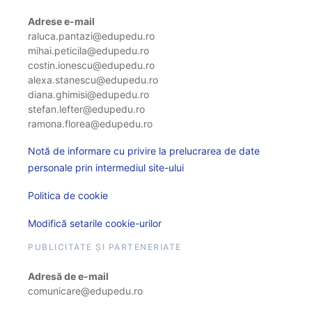
Adrese e-mail
raluca.pantazi@edupedu.ro
mihai.peticila@edupedu.ro
costin.ionescu@edupedu.ro
alexa.stanescu@edupedu.ro
diana.ghimisi@edupedu.ro
stefan.lefter@edupedu.ro
ramona.florea@edupedu.ro
Notă de informare cu privire la prelucrarea de date
personale prin intermediul site-ului
Politica de cookie
Modifică setarile cookie-urilor
PUBLICITATE ȘI PARTENERIATE
Adresă de e-mail
comunicare@edupedu.ro