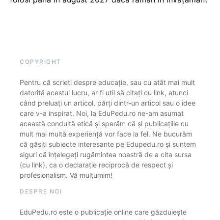
COPYRIGHT
Pentru că scrieți despre educație, sau cu atât mai mult
datorită acestui lucru, ar fi util să citați cu link, atunci
când preluați un articol, părți dintr-un articol sau o idee
care v-a inspirat. Noi, la EduPedu.ro ne-am asumat
această conduită etică și sperăm că și publicațiile cu
mult mai multă experiență vor face la fel. Ne bucurăm
că găsiți subiecte interesante pe Edupedu.ro și suntem
siguri că înțelegeți rugămintea noastră de a cita sursa
(cu link), ca o declarație reciprocă de respect și
profesionalism. Vă mulțumim!
DESPRE NOI
EduPedu.ro este o publicație online care găzduiește