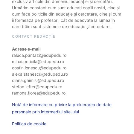
exclusiv articole din domeniul educației și cercetării.
Urmărim constant cum sunt educați copiii noștri, cine și
cum face politicile din educație și cercetare, cine și cum
îi formează pe profesori, cât de adecvate la lumea în
care trăim sunt sistemele de educație și cercetare.
CONTACT REDACȚIE
Adrese e-mail
raluca.pantazi@edupedu.ro
mihai.peticila@edupedu.ro
costin.ionescu@edupedu.ro
alexa.stanescu@edupedu.ro
diana.ghimisi@edupedu.ro
stefan.lefter@edupedu.ro
ramona.florea@edupedu.ro
Notă de informare cu privire la prelucrarea de date
personale prin intermediul site-ului
Politica de cookie