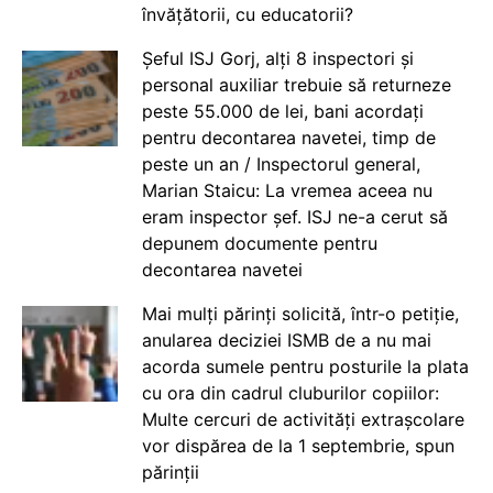
învățătorii, cu educatorii?
Șeful ISJ Gorj, alți 8 inspectori și
personal auxiliar trebuie să returneze
peste 55.000 de lei, bani acordați
pentru decontarea navetei, timp de
peste un an / Inspectorul general,
Marian Staicu: La vremea aceea nu
eram inspector șef. ISJ ne-a cerut să
depunem documente pentru
decontarea navetei
Mai mulți părinți solicită, într-o petiție,
anularea deciziei ISMB de a nu mai
acorda sumele pentru posturile la plata
cu ora din cadrul cluburilor copiilor:
Multe cercuri de activități extrașcolare
vor dispărea de la 1 septembrie, spun
părinții