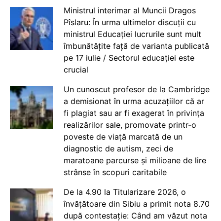
Ministrul interimar al Muncii Dragos
Pîslaru: În urma ultimelor discuții cu
ministrul Educației lucrurile sunt mult
îmbunătățite față de varianta publicată
pe 17 iulie / Sectorul educației este
crucial
Un cunoscut profesor de la Cambridge
a demisionat în urma acuzațiilor că ar
fi plagiat sau ar fi exagerat în privința
realizărilor sale, promovate printr-o
poveste de viață marcată de un
diagnostic de autism, zeci de
maratoane parcurse și milioane de lire
strânse în scopuri caritabile
De la 4.90 la Titularizare 2026, o
învățătoare din Sibiu a primit nota 8.70
după contestație: Când am văzut nota