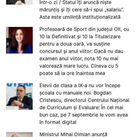
într-o zi / Statul îți aruncă niște
mărunțiș și îți cere să-i spui „salariu”.
Asta este umilință instituționalizată
Profesoară de Sport din județul Olt, cu
10 la Definitivat și 10 la Titularizare
pentru a doua oară, va susține
concursul și anul viitor: Dacă nu dau
examen anul viitor, nota 10 nu mai
valorează mare lucru. Cineva cu 5
poate să ia ore înaintea mea
Elevii de clasa a IX-a nu vor începe
școala cu manuale noi. Bogdan
Cristescu, directorul Centrului Național
de Curriculum și Evaluare: În cel mai
bun caz, pe 7 septembrie le vom avea
în format digital
Ministrul Mihai Dimian anunță