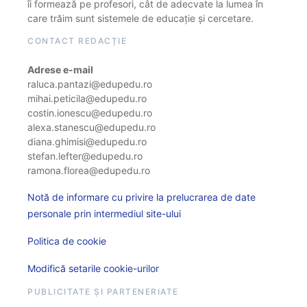
îi formează pe profesori, cât de adecvate la lumea în
care trăim sunt sistemele de educație și cercetare.
CONTACT REDACȚIE
Adrese e-mail
raluca.pantazi@edupedu.ro
mihai.peticila@edupedu.ro
costin.ionescu@edupedu.ro
alexa.stanescu@edupedu.ro
diana.ghimisi@edupedu.ro
stefan.lefter@edupedu.ro
ramona.florea@edupedu.ro
Notă de informare cu privire la prelucrarea de date
personale prin intermediul site-ului
Politica de cookie
Modifică setarile cookie-urilor
PUBLICITATE ȘI PARTENERIATE