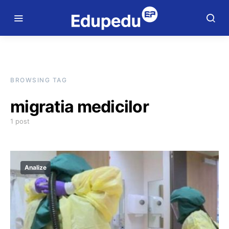
BROWSING TAG
migratia medicilor
1 post
Analize