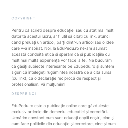
COPYRIGHT
Pentru că scrieți despre educație, sau cu atât mai mult
datorită acestui lucru, ar fi util să citați cu link, atunci
când preluați un articol, părți dintr-un articol sau o idee
care v-a inspirat. Noi, la EduPedu.ro ne-am asumat
această conduită etică și sperăm că și publicațiile cu
mult mai multă experiență vor face la fel. Ne bucurăm
că găsiți subiecte interesante pe Edupedu.ro și suntem
siguri că înțelegeți rugămintea noastră de a cita sursa
(cu link), ca o declarație reciprocă de respect și
profesionalism. Vă mulțumim!
DESPRE NOI
EduPedu.ro este o publicație online care găzduiește
exclusiv articole din domeniul educației și cercetării.
Urmărim constant cum sunt educați copiii noștri, cine și
cum face politicile din educație și cercetare, cine și cum