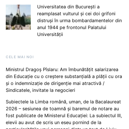
Universitatea din București a
reamplasat vulturul și cei doi grifoni
distruși în urma bombardamentelor din
anul 1944 pe frontonul Palatului
Universității
CELE MAI NOI
Ministrul Dragoș Pîslaru: Am îmbunătățit salarizarea
din Educație cu o creștere substanțială a plății cu ora
și o indemnizație de dirigenție mai atractivă /
Sindicatele, invitate la negocieri
Subiectele la Limba română, uman, de la Bacalaureat
2026 – sesiunea de toamnă și baremul de notare au
fost publicate de Ministerul Educației: La subiectul III,
elevii au avut de scris un eseu pornind de la