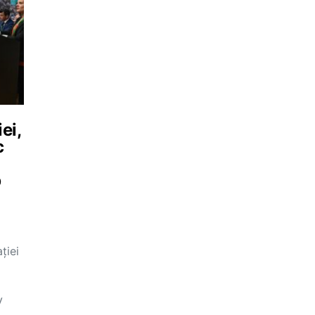
ei,
c
p
ției
V