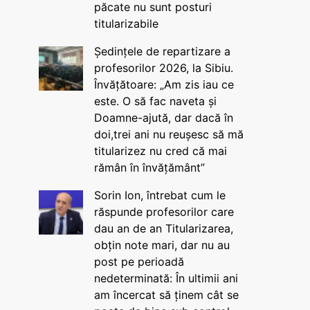
păcate nu sunt posturi
titularizabile
Ședințele de repartizare a
profesorilor 2026, la Sibiu.
Învățătoare: „Am zis iau ce
este. O să fac naveta și
Doamne-ajută, dar dacă în
doi,trei ani nu reușesc să mă
titularizez nu cred că mai
rămân în învățământ”
Sorin Ion, întrebat cum le
răspunde profesorilor care
dau an de an Titularizarea,
obțin note mari, dar nu au
post pe perioadă
nedeterminată: În ultimii ani
am încercat să ținem cât se