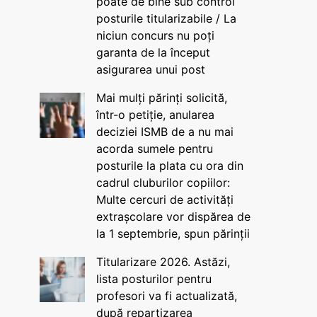
poate de bine sub control
posturile titularizabile / La
niciun concurs nu poți
garanta de la început
asigurarea unui post
Mai mulți părinți solicită,
într-o petiție, anularea
deciziei ISMB de a nu mai
acorda sumele pentru
posturile la plata cu ora din
cadrul cluburilor copiilor:
Multe cercuri de activități
extrașcolare vor dispărea de
la 1 septembrie, spun părinții
Titularizare 2026. Astăzi,
lista posturilor pentru
profesori va fi actualizată,
după repartizarea