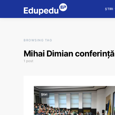
ȘTIRI
BROWSING TAG
Mihai Dimian conferință
1 post
Știri