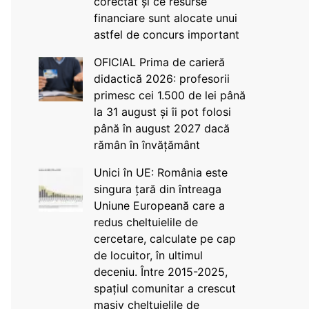
corectat și ce resurse
financiare sunt alocate unui
astfel de concurs important
OFICIAL Prima de carieră
didactică 2026: profesorii
primesc cei 1.500 de lei până
la 31 august și îi pot folosi
până în august 2027 dacă
rămân în învățământ
Unici în UE: România este
singura țară din întreaga
Uniune Europeană care a
redus cheltuielile de
cercetare, calculate pe cap
de locuitor, în ultimul
deceniu. Între 2015-2025,
spațiul comunitar a crescut
masiv cheltuielile de