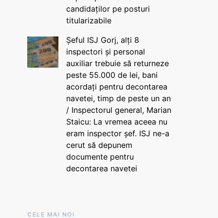
candidaților pe posturi
titularizabile
Șeful ISJ Gorj, alți 8
inspectori și personal
auxiliar trebuie să returneze
peste 55.000 de lei, bani
acordați pentru decontarea
navetei, timp de peste un an
/ Inspectorul general, Marian
Staicu: La vremea aceea nu
eram inspector șef. ISJ ne-a
cerut să depunem
documente pentru
decontarea navetei
CELE MAI NOI