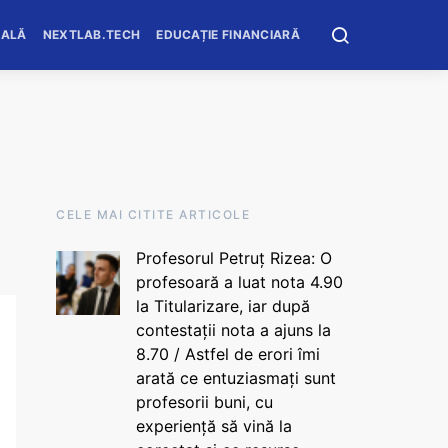
OALĂ
NEXTLAB.TECH
EDUCAȚIE FINANCIARĂ
CELE MAI CITITE ARTICOLE
Profesorul Petruț Rizea: O
profesoară a luat nota 4.90
la Titularizare, iar după
contestații nota a ajuns la
8.70 / Astfel de erori îmi
arată ce entuziasmați sunt
profesorii buni, cu
experiență să vină la