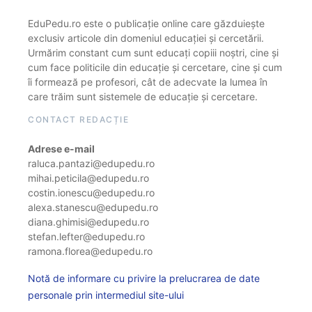
EduPedu.ro este o publicație online care găzduiește
exclusiv articole din domeniul educației și cercetării.
Urmărim constant cum sunt educați copiii noștri, cine și
cum face politicile din educație și cercetare, cine și cum
îi formează pe profesori, cât de adecvate la lumea în
care trăim sunt sistemele de educație și cercetare.
CONTACT REDACȚIE
Adrese e-mail
raluca.pantazi@edupedu.ro
mihai.peticila@edupedu.ro
costin.ionescu@edupedu.ro
alexa.stanescu@edupedu.ro
diana.ghimisi@edupedu.ro
stefan.lefter@edupedu.ro
ramona.florea@edupedu.ro
Notă de informare cu privire la prelucrarea de date
personale prin intermediul site-ului