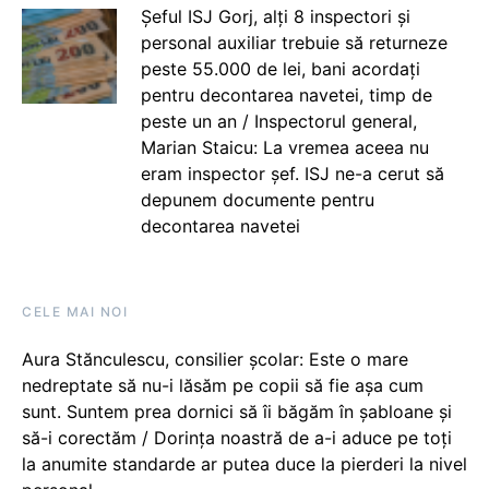
Șeful ISJ Gorj, alți 8 inspectori și
personal auxiliar trebuie să returneze
peste 55.000 de lei, bani acordați
pentru decontarea navetei, timp de
peste un an / Inspectorul general,
Marian Staicu: La vremea aceea nu
eram inspector șef. ISJ ne-a cerut să
depunem documente pentru
decontarea navetei
CELE MAI NOI
Aura Stănculescu, consilier școlar: Este o mare
nedreptate să nu-i lăsăm pe copii să fie așa cum
sunt. Suntem prea dornici să îi băgăm în șabloane și
să-i corectăm / Dorința noastră de a-i aduce pe toți
la anumite standarde ar putea duce la pierderi la nivel