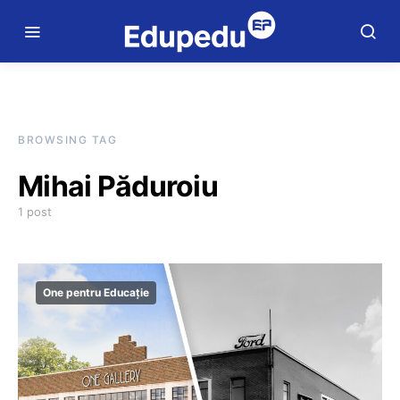
BROWSING TAG
Mihai Păduroiu
1 post
One pentru Educație