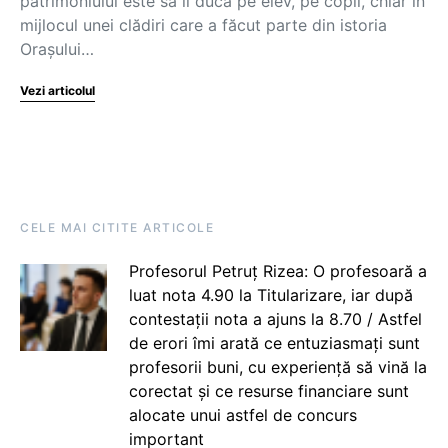
patrimoniului este să îl ducă pe elev, pe copil, chiar în
mijlocul unei clădiri care a făcut parte din istoria
Orașului…
Vezi articolul
CELE MAI CITITE ARTICOLE
Profesorul Petruț Rizea: O profesoară a
luat nota 4.90 la Titularizare, iar după
contestații nota a ajuns la 8.70 / Astfel
de erori îmi arată ce entuziasmați sunt
profesorii buni, cu experiență să vină la
corectat și ce resurse financiare sunt
alocate unui astfel de concurs
important