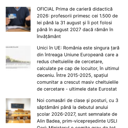
OFICIAL Prima de carieră didactică
2026: profesorii primesc cei 1.500 de
lei până la 31 august și îi pot folosi
până în august 2027 dacă rămân în
învățământ
Unici în UE: România este singura țară
din întreaga Uniune Europeană care a
redus cheltuielile de cercetare,
calculate pe cap de locuitor, în ultimul
deceniu. Între 2015-2025, spațiul
comunitar a crescut masiv cheltuielile
de cercetare - ultimele date Eurostat
Noi comasări de clase și posturi, cu 3
săptămâni până la debutul anului
școlar 2026-2027, sunt semnalate de
Alin Badea, prim-vicepreședinte USLI
Gorj: Ministerul o comite grav de tot.