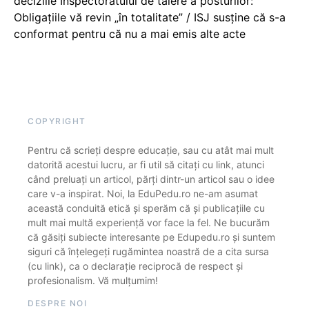
deciziile Inspectoratului de tăiere a posturilor:
Obligațiile vă revin „în totalitate” / ISJ susține că s-a
conformat pentru că nu a mai emis alte acte
COPYRIGHT
Pentru că scrieți despre educație, sau cu atât mai mult
datorită acestui lucru, ar fi util să citați cu link, atunci
când preluați un articol, părți dintr-un articol sau o idee
care v-a inspirat. Noi, la EduPedu.ro ne-am asumat
această conduită etică și sperăm că și publicațiile cu
mult mai multă experiență vor face la fel. Ne bucurăm
că găsiți subiecte interesante pe Edupedu.ro și suntem
siguri că înțelegeți rugămintea noastră de a cita sursa
(cu link), ca o declarație reciprocă de respect și
profesionalism. Vă mulțumim!
DESPRE NOI