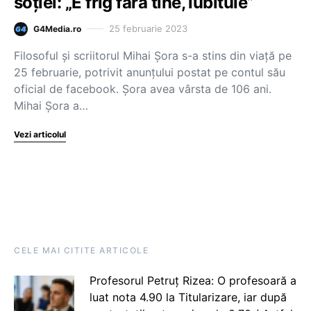
soției: „E frig fără tine, iubitule”
25 februarie 2023
G4Media.ro
Filosoful și scriitorul Mihai Șora s-a stins din viață pe
25 februarie, potrivit anunțului postat pe contul său
oficial de facebook. Șora avea vârsta de 106 ani.
Mihai Șora a…
Vezi articolul
CELE MAI CITITE ARTICOLE
Profesorul Petruț Rizea: O profesoară a
luat nota 4.90 la Titularizare, iar după