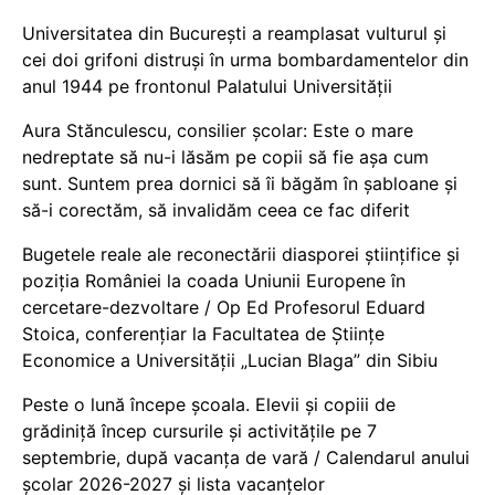
Universitatea din București a reamplasat vulturul și
cei doi grifoni distruși în urma bombardamentelor din
anul 1944 pe frontonul Palatului Universității
Aura Stănculescu, consilier școlar: Este o mare
nedreptate să nu-i lăsăm pe copii să fie așa cum
sunt. Suntem prea dornici să îi băgăm în șabloane și
să-i corectăm, să invalidăm ceea ce fac diferit
Bugetele reale ale reconectării diasporei științifice și
poziția României la coada Uniunii Europene în
cercetare-dezvoltare / Op Ed Profesorul Eduard
Stoica, conferențiar la Facultatea de Științe
Economice a Universității „Lucian Blaga” din Sibiu
Peste o lună începe școala. Elevii și copiii de
grădiniță încep cursurile și activitățile pe 7
septembrie, după vacanța de vară / Calendarul anului
școlar 2026-2027 și lista vacanțelor