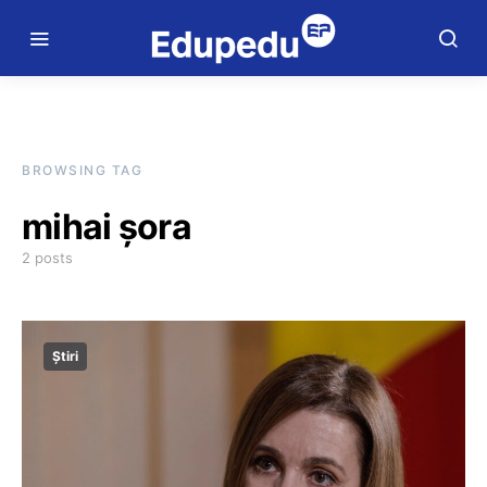
BROWSING TAG
mihai șora
2 posts
Știri