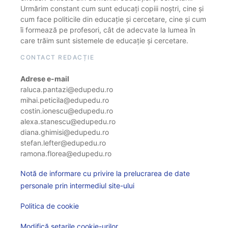
Urmărim constant cum sunt educați copiii noștri, cine și
cum face politicile din educație și cercetare, cine și cum
îi formează pe profesori, cât de adecvate la lumea în
care trăim sunt sistemele de educație și cercetare.
CONTACT REDACȚIE
Adrese e-mail
raluca.pantazi@edupedu.ro
mihai.peticila@edupedu.ro
costin.ionescu@edupedu.ro
alexa.stanescu@edupedu.ro
diana.ghimisi@edupedu.ro
stefan.lefter@edupedu.ro
ramona.florea@edupedu.ro
Notă de informare cu privire la prelucrarea de date
personale prin intermediul site-ului
Politica de cookie
Modifică setarile cookie-urilor