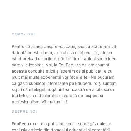
COPYRIGHT
Pentru că scrieți despre educație, sau cu atât mai mult
datorită acestui lucru, ar fi util să citați cu link, atunci
când preluați un articol, părți dintr-un articol sau o idee
care v-a inspirat. Noi, la EduPedu.ro ne-am asumat
această conduită etică și sperăm că și publicațiile cu
mult mai multă experiență vor face la fel. Ne bucurăm
că găsiți subiecte interesante pe Edupedu.ro și suntem
siguri că înțelegeți rugămintea noastră de a cita sursa
(cu link), ca o declarație reciprocă de respect și
profesionalism. Vă mulțumim!
DESPRE NOI
EduPedu.ro este o publicație online care găzduiește
exclusiv articole din domeniul educației și cercetării.