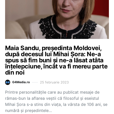
Maia Sandu, președinta Moldovei,
după decesul lui Mihai Șora: Ne-a
spus să fim buni și ne-a lăsat atâta
înțelepciune, încât va fi mereu parte
din noi
25 februarie 2023
G4Media.ro
Printre personalitățile care au publicat mesaje de
rămas-bun la aflarea veștii că filosoful și eseistul
Mihai Șora s-a stins din viața, la vârsta de 106 ani, se
numără și președintele…