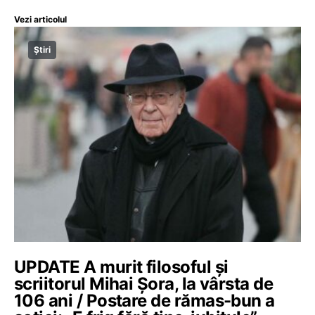
Vezi articolul
Știri
UPDATE A murit filosoful și
scriitorul Mihai Șora, la vârsta de
106 ani / Postare de rămas-bun a