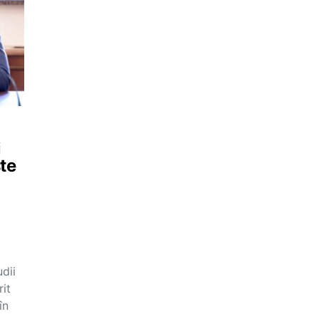
i
te
dii
it
în