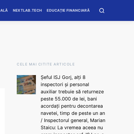
OALĂ
NEXTLAB.TECH
EDUCAȚIE FINANCIARĂ
CELE MAI CITITE ARTICOLE
Șeful ISJ Gorj, alți 8
inspectori și personal
auxiliar trebuie să returneze
peste 55.000 de lei, bani
acordați pentru decontarea
navetei, timp de peste un an
/ Inspectorul general, Marian
Staicu: La vremea aceea nu