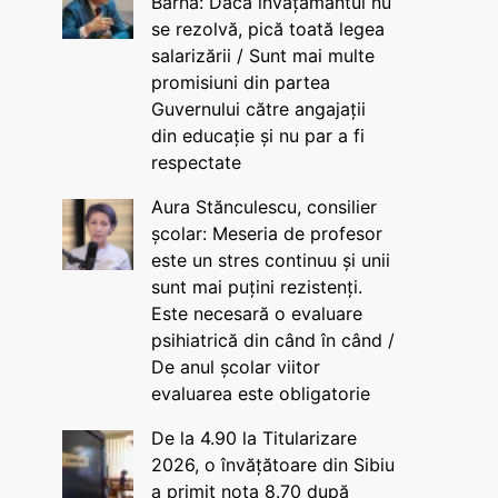
Barna: Dacă învățământul nu
se rezolvă, pică toată legea
salarizării / Sunt mai multe
promisiuni din partea
Guvernului către angajații
din educație și nu par a fi
respectate
Aura Stănculescu, consilier
școlar: Meseria de profesor
este un stres continuu și unii
sunt mai puțini rezistenți.
Este necesară o evaluare
psihiatrică din când în când /
De anul școlar viitor
evaluarea este obligatorie
De la 4.90 la Titularizare
2026, o învățătoare din Sibiu
a primit nota 8.70 după