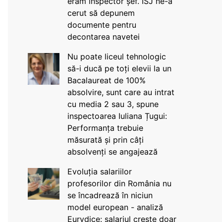
eram inspector șef. ISJ ne-a
cerut să depunem
documente pentru
decontarea navetei
Nu poate liceul tehnologic
să-i ducă pe toți elevii la un
Bacalaureat de 100%
absolvire, sunt care au intrat
cu media 2 sau 3, spune
inspectoarea Iuliana Țugui:
Performanța trebuie
măsurată și prin câți
absolvenți se angajează
Evoluția salariilor
profesorilor din România nu
se încadrează în niciun
model european - analiză
Eurydice: salariul crește doar