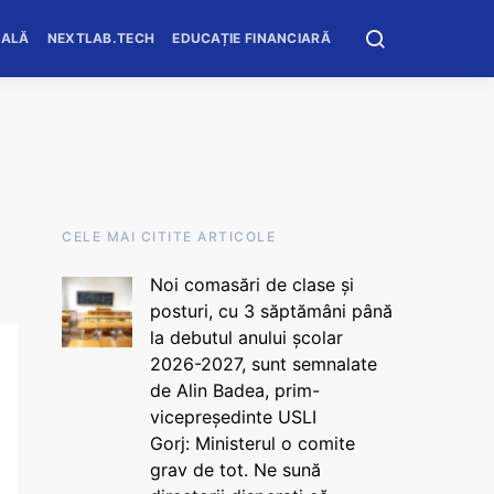
OALĂ
NEXTLAB.TECH
EDUCAȚIE FINANCIARĂ
CELE MAI CITITE ARTICOLE
Noi comasări de clase și
posturi, cu 3 săptămâni până
la debutul anului școlar
2026-2027, sunt semnalate
de Alin Badea, prim-
vicepreședinte USLI
Gorj: Ministerul o comite
grav de tot. Ne sună