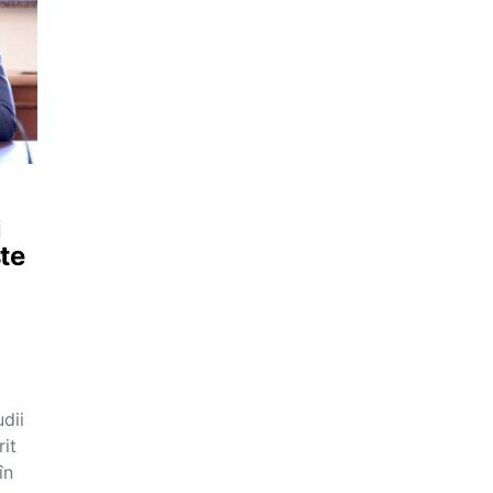
i
te
dii
it
în