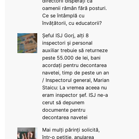
directorii disperați că
oamenii rămân fără posturi.
Ce se întâmplă cu
învățătorii, cu educatorii?
Șeful ISJ Gorj, alți 8
inspectori și personal
auxiliar trebuie să returneze
peste 55.000 de lei, bani
acordați pentru decontarea
navetei, timp de peste un an
/ Inspectorul general, Marian
Staicu: La vremea aceea nu
eram inspector șef. ISJ ne-a
cerut să depunem
documente pentru
decontarea navetei
Mai mulți părinți solicită,
într-o petiție, anularea