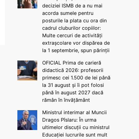
deciziei ISMB de a nu mai
acorda sumele pentru
posturile la plata cu ora din
cadrul cluburilor copiilor:
Multe cercuri de activități
extrașcolare vor dispărea de
la 1 septembrie, spun părinții
OFICIAL Prima de carieră
didactică 2026: profesorii
primesc cei 1.500 de lei până
la 31 august și îi pot folosi
până în august 2027 dacă
rămân în învățământ
Ministrul interimar al Muncii
Dragos Pîslaru: În urma
ultimelor discuții cu ministrul
Educației lucrurile sunt mult