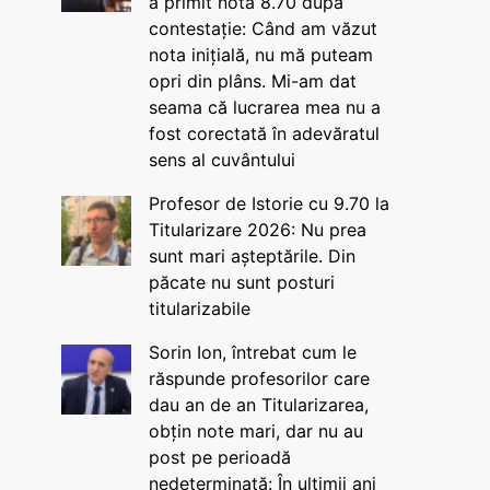
a primit nota 8.70 după
contestație: Când am văzut
nota inițială, nu mă puteam
opri din plâns. Mi-am dat
seama că lucrarea mea nu a
fost corectată în adevăratul
sens al cuvântului
Profesor de Istorie cu 9.70 la
Titularizare 2026: Nu prea
sunt mari așteptările. Din
păcate nu sunt posturi
titularizabile
Sorin Ion, întrebat cum le
răspunde profesorilor care
dau an de an Titularizarea,
obțin note mari, dar nu au
post pe perioadă
nedeterminată: În ultimii ani