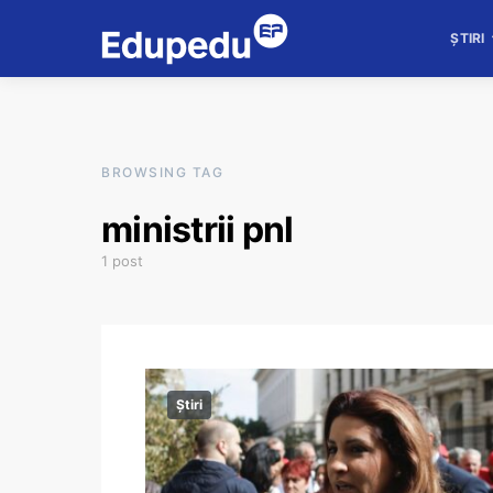
ȘTIRI
BROWSING TAG
ministrii pnl
1 post
Știri