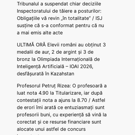
Tribunalul a suspendat chiar deciziile
Inspectoratului de tăiere a posturilor:
Obligațiile vă revin „în totalitate” / ISJ
susține că s-a conformat pentru că nu
a mai emis alte acte
ULTIMĂ ORĂ Elevii români au obținut 3
medalii de aur, 2 de argint și 3 de
bronz la Olimpiada Internațională de
Inteligență Artificială – IOAI 2026,
desfășurată în Kazahstan
Profesorul Petruț Rizea: O profesoară a
luat nota 4.90 la Titularizare, iar după
contestații nota a ajuns la 8.70 / Astfel
de erori îmi arată ce entuziasmați sunt
profesorii buni, cu experiență să vină la
corectat și ce resurse financiare sunt
alocate unui astfel de concurs