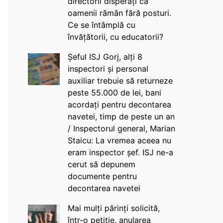
directorii disperați că
oamenii rămân fără posturi.
Ce se întâmplă cu
învățătorii, cu educatorii?
Șeful ISJ Gorj, alți 8
inspectori și personal
auxiliar trebuie să returneze
peste 55.000 de lei, bani
acordați pentru decontarea
navetei, timp de peste un an
/ Inspectorul general, Marian
Staicu: La vremea aceea nu
eram inspector șef. ISJ ne-a
cerut să depunem
documente pentru
decontarea navetei
Mai mulți părinți solicită,
într-o petiție, anularea