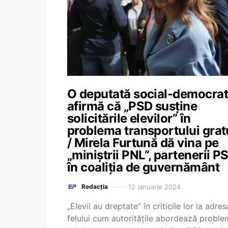
O deputată social-democra
afirmă că „PSD susține
solicitările elevilor” în
problema transportului grat
/ Mirela Furtună dă vina pe
„miniștrii PNL”, partenerii P
în coaliția de guvernământ
12 ianuarie 2024
Redacția
„Elevii au dreptate” în criticile lor la adres
felului cum autoritățile abordează proble