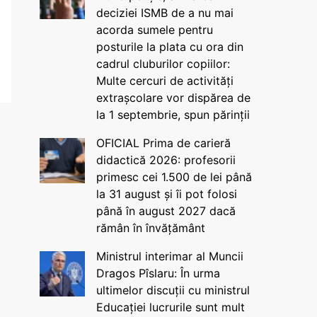
deciziei ISMB de a nu mai
acorda sumele pentru
posturile la plata cu ora din
cadrul cluburilor copiilor:
Multe cercuri de activități
extrașcolare vor dispărea de
la 1 septembrie, spun părinții
OFICIAL Prima de carieră
didactică 2026: profesorii
primesc cei 1.500 de lei până
la 31 august și îi pot folosi
până în august 2027 dacă
rămân în învățământ
Ministrul interimar al Muncii
Dragos Pîslaru: În urma
ultimelor discuții cu ministrul
Educației lucrurile sunt mult