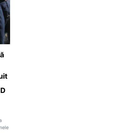
tă
uit
SD
a
mele