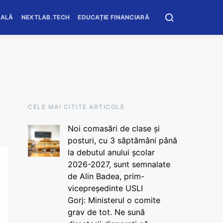
OALĂ
NEXTLAB.TECH
EDUCAȚIE FINANCIARĂ
CELE MAI CITITE ARTICOLE
Noi comasări de clase și
posturi, cu 3 săptămâni până
la debutul anului școlar
2026-2027, sunt semnalate
de Alin Badea, prim-
vicepreședinte USLI
Gorj: Ministerul o comite
grav de tot. Ne sună