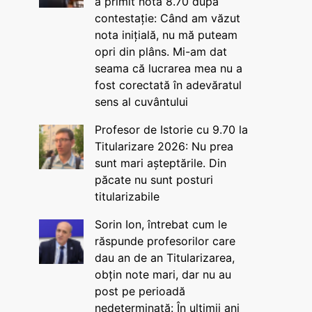
a primit nota 8.70 după
contestație: Când am văzut
nota inițială, nu mă puteam
opri din plâns. Mi-am dat
seama că lucrarea mea nu a
fost corectată în adevăratul
sens al cuvântului
Profesor de Istorie cu 9.70 la
Titularizare 2026: Nu prea
sunt mari așteptările. Din
păcate nu sunt posturi
titularizabile
Sorin Ion, întrebat cum le
răspunde profesorilor care
dau an de an Titularizarea,
obțin note mari, dar nu au
post pe perioadă
nedeterminată: În ultimii ani