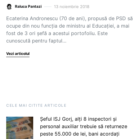
13 noiembrie 2018
Raluca Pantazi
Ecaterina Andronescu (70 de ani), propusă de PSD să
ocupe din nou funcția de ministru al Educației, a mai
fost de 3 ori șefă a acestui portofoliu. Este
cunoscută pentru faptul…
Vezi articolul
CELE MAI CITITE ARTICOLE
Șeful ISJ Gorj, alți 8 inspectori și
personal auxiliar trebuie să returneze
peste 55.000 de lei, bani acordați