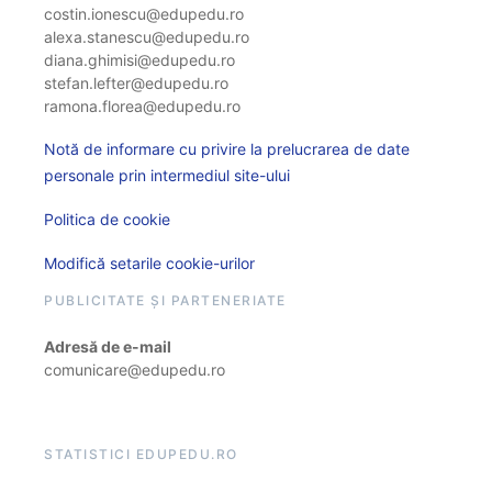
costin.ionescu@edupedu.ro
alexa.stanescu@edupedu.ro
diana.ghimisi@edupedu.ro
stefan.lefter@edupedu.ro
ramona.florea@edupedu.ro
Notă de informare cu privire la prelucrarea de date
personale prin intermediul site-ului
Politica de cookie
Modifică setarile cookie-urilor
PUBLICITATE ȘI PARTENERIATE
Adresă de e-mail
comunicare@edupedu.ro
STATISTICI EDUPEDU.RO