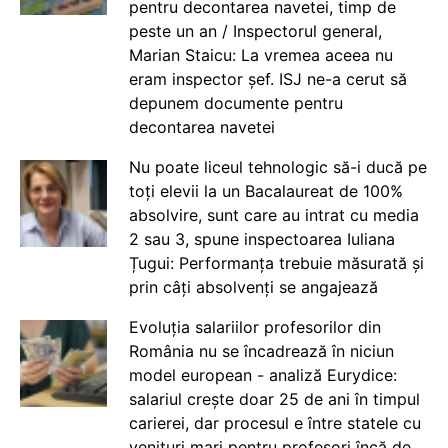
pentru decontarea navetei, timp de
peste un an / Inspectorul general,
Marian Staicu: La vremea aceea nu
eram inspector șef. ISJ ne-a cerut să
depunem documente pentru
decontarea navetei
Nu poate liceul tehnologic să-i ducă pe
toți elevii la un Bacalaureat de 100%
absolvire, sunt care au intrat cu media
2 sau 3, spune inspectoarea Iuliana
Țugui: Performanța trebuie măsurată și
prin câți absolvenți se angajează
Evoluția salariilor profesorilor din
România nu se încadrează în niciun
model european - analiză Eurydice:
salariul crește doar 25 de ani în timpul
carierei, dar procesul e între statele cu
venituri mari pentru profesori încă de