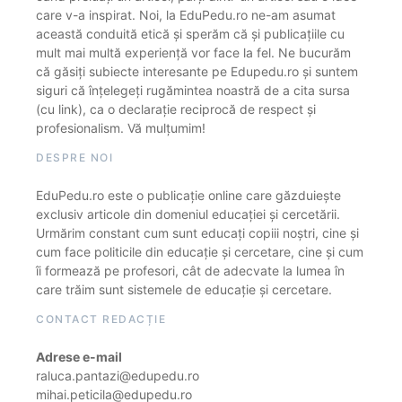
care v-a inspirat. Noi, la EduPedu.ro ne-am asumat
această conduită etică și sperăm că și publicațiile cu
mult mai multă experiență vor face la fel. Ne bucurăm
că găsiți subiecte interesante pe Edupedu.ro și suntem
siguri că înțelegeți rugămintea noastră de a cita sursa
(cu link), ca o declarație reciprocă de respect și
profesionalism. Vă mulțumim!
DESPRE NOI
EduPedu.ro este o publicație online care găzduiește
exclusiv articole din domeniul educației și cercetării.
Urmărim constant cum sunt educați copiii noștri, cine și
cum face politicile din educație și cercetare, cine și cum
îi formează pe profesori, cât de adecvate la lumea în
care trăim sunt sistemele de educație și cercetare.
CONTACT REDACȚIE
Adrese e-mail
raluca.pantazi@edupedu.ro
mihai.peticila@edupedu.ro