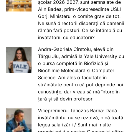
școlar 2026-2027, sunt semnalate de
Alin Badea, prim-vicepreședinte USLI
Gorj: Ministerul o comite grav de tot.
Ne sună directorii disperați că oamenii
rămân fără posturi. Ce se întâmplă cu
învățătorii, cu educatorii?
Andra-Gabriela Cîrstoiu, elevă din
Târgu Jiu, admisă la Yale University cu
o bursă completă în Biofizică și
Biochimie Moleculară și Computer
Science: Am ales o facultate în
străinătate pentru că pot deprinde noi
cunoștințe, dar vreau să mă întorc în
țară și să devin profesor
Vicepremierul Tanczos Barna: Dacă
învățământul nu se rezolvă, pică toată
legea salarizării / Sunt mai multe
promisiuni din partea Guvernului către