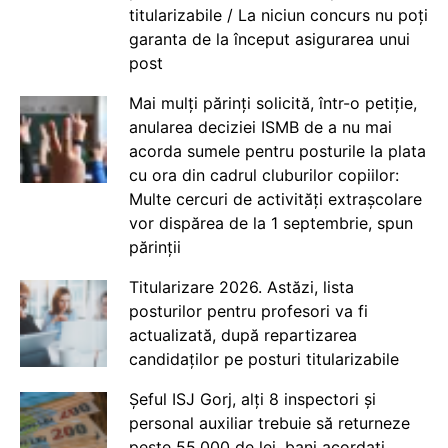
titularizabile / La niciun concurs nu poți
garanta de la început asigurarea unui
post
Mai mulți părinți solicită, într-o petiție,
anularea deciziei ISMB de a nu mai
acorda sumele pentru posturile la plata
cu ora din cadrul cluburilor copiilor:
Multe cercuri de activități extrașcolare
vor dispărea de la 1 septembrie, spun
părinții
Titularizare 2026. Astăzi, lista
posturilor pentru profesori va fi
actualizată, după repartizarea
candidaților pe posturi titularizabile
Șeful ISJ Gorj, alți 8 inspectori și
personal auxiliar trebuie să returneze
peste 55.000 de lei, bani acordați