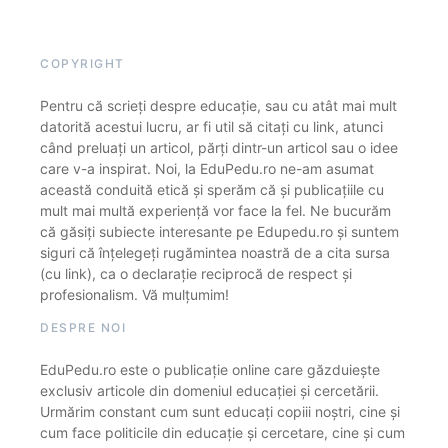
COPYRIGHT
Pentru că scrieți despre educație, sau cu atât mai mult
datorită acestui lucru, ar fi util să citați cu link, atunci
când preluați un articol, părți dintr-un articol sau o idee
care v-a inspirat. Noi, la EduPedu.ro ne-am asumat
această conduită etică și sperăm că și publicațiile cu
mult mai multă experiență vor face la fel. Ne bucurăm
că găsiți subiecte interesante pe Edupedu.ro și suntem
siguri că înțelegeți rugămintea noastră de a cita sursa
(cu link), ca o declarație reciprocă de respect și
profesionalism. Vă mulțumim!
DESPRE NOI
EduPedu.ro este o publicație online care găzduiește
exclusiv articole din domeniul educației și cercetării.
Urmărim constant cum sunt educați copiii noștri, cine și
cum face politicile din educație și cercetare, cine și cum