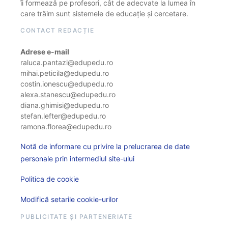
îi formează pe profesori, cât de adecvate la lumea în
care trăim sunt sistemele de educație și cercetare.
CONTACT REDACȚIE
Adrese e-mail
raluca.pantazi@edupedu.ro
mihai.peticila@edupedu.ro
costin.ionescu@edupedu.ro
alexa.stanescu@edupedu.ro
diana.ghimisi@edupedu.ro
stefan.lefter@edupedu.ro
ramona.florea@edupedu.ro
Notă de informare cu privire la prelucrarea de date
personale prin intermediul site-ului
Politica de cookie
Modifică setarile cookie-urilor
PUBLICITATE ȘI PARTENERIATE