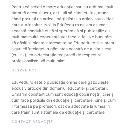
Pentru că scrieți despre educație, sau cu atât mai mult
datorită acestui lucru, ar fi util să citați cu link, atunci
când preluați un articol, părți dintr-un articol sau o idee
care v-a inspirat. Noi, la EduPedu.ro ne-am asumat
această conduită etică și sperăm că și publicațiile cu
mult mai multă experiență vor face la fel. Ne bucurăm
că găsiți subiecte interesante pe Edupedu.ro și suntem
siguri că înțelegeți rugămintea noastră de a cita sursa
(cu link), ca o declarație reciprocă de respect și
profesionalism. Vă mulțumim!
DESPRE NOI
EduPedu.ro este o publicație online care găzduiește
exclusiv articole din domeniul educației și cercetării.
Urmărim constant cum sunt educați copiii noștri, cine și
cum face politicile din educație și cercetare, cine și cum
îi formează pe profesori, cât de adecvate la lumea în
care trăim sunt sistemele de educație și cercetare.
CONTACT REDACȚIE