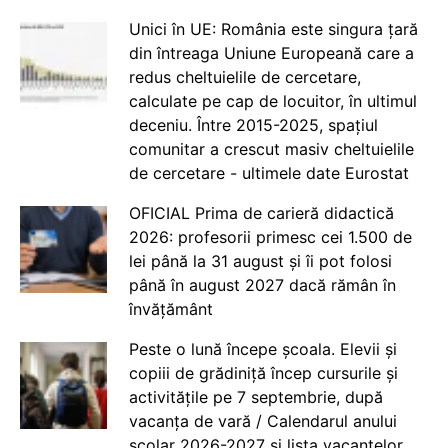
Unici în UE: România este singura țară
din întreaga Uniune Europeană care a
redus cheltuielile de cercetare,
calculate pe cap de locuitor, în ultimul
deceniu. Între 2015-2025, spațiul
comunitar a crescut masiv cheltuielile
de cercetare - ultimele date Eurostat
OFICIAL Prima de carieră didactică
2026: profesorii primesc cei 1.500 de
lei până la 31 august și îi pot folosi
până în august 2027 dacă rămân în
învățământ
Peste o lună începe școala. Elevii și
copiii de grădiniță încep cursurile și
activitățile pe 7 septembrie, după
vacanța de vară / Calendarul anului
școlar 2026-2027 și lista vacanțelor