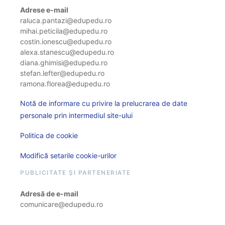
Adrese e-mail
raluca.pantazi@edupedu.ro
mihai.peticila@edupedu.ro
costin.ionescu@edupedu.ro
alexa.stanescu@edupedu.ro
diana.ghimisi@edupedu.ro
stefan.lefter@edupedu.ro
ramona.florea@edupedu.ro
Notă de informare cu privire la prelucrarea de date
personale prin intermediul site-ului
Politica de cookie
Modifică setarile cookie-urilor
PUBLICITATE ȘI PARTENERIATE
Adresă de e-mail
comunicare@edupedu.ro