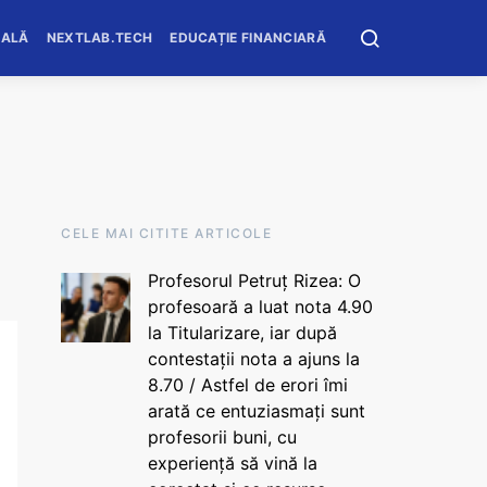
OALĂ
NEXTLAB.TECH
EDUCAȚIE FINANCIARĂ
CELE MAI CITITE ARTICOLE
Profesorul Petruț Rizea: O
profesoară a luat nota 4.90
la Titularizare, iar după
contestații nota a ajuns la
8.70 / Astfel de erori îmi
arată ce entuziasmați sunt
profesorii buni, cu
experiență să vină la