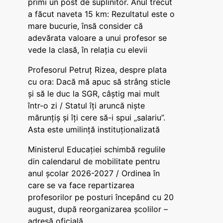
primi un post de suplinitor. Anul trecut
a făcut naveta 15 km: Rezultatul este o
mare bucurie, însă consider că
adevărata valoare a unui profesor se
vede la clasă, în relația cu elevii
Profesorul Petruț Rizea, despre plata
cu ora: Dacă mă apuc să strâng sticle
și să le duc la SGR, câștig mai mult
într-o zi / Statul îți aruncă niște
mărunțiș și îți cere să-i spui „salariu”.
Asta este umilință instituționalizată
Ministerul Educației schimbă regulile
din calendarul de mobilitate pentru
anul școlar 2026-2027 / Ordinea în
care se va face repartizarea
profesorilor pe posturi începând cu 20
august, după reorganizarea școlilor –
adresă oficială