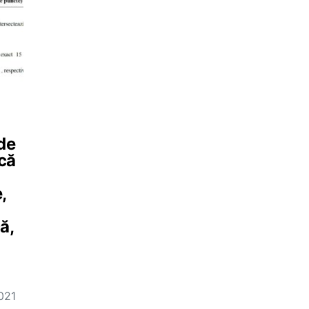
de
rcă
,
ă,
021