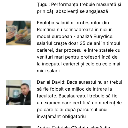
Țugui: Performanța trebuie măsurată și
prin câți absolvenți se angajează
Evoluția salariilor profesorilor din
România nu se încadrează în niciun
model european - analiză Eurydice:
salariul crește doar 25 de ani în timpul
carierei, dar procesul e între statele cu
venituri mari pentru profesori încă de
la începutul carierei și cele cu cele mai
mici salarii
Daniel David: Bacalaureatul nu ar trebui
să fie folosit ca mijloc de intrare la
facultate. Bacalaureatul trebuie să fie
un examen care certifică competențele
pe care le ai după parcursul unui
învățământ obligatoriu
Andra-Gabriela Cîrstoiu, elevă din