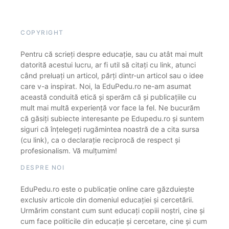
COPYRIGHT
Pentru că scrieți despre educație, sau cu atât mai mult
datorită acestui lucru, ar fi util să citați cu link, atunci
când preluați un articol, părți dintr-un articol sau o idee
care v-a inspirat. Noi, la EduPedu.ro ne-am asumat
această conduită etică și sperăm că și publicațiile cu
mult mai multă experiență vor face la fel. Ne bucurăm
că găsiți subiecte interesante pe Edupedu.ro și suntem
siguri că înțelegeți rugămintea noastră de a cita sursa
(cu link), ca o declarație reciprocă de respect și
profesionalism. Vă mulțumim!
DESPRE NOI
EduPedu.ro este o publicație online care găzduiește
exclusiv articole din domeniul educației și cercetării.
Urmărim constant cum sunt educați copiii noștri, cine și
cum face politicile din educație și cercetare, cine și cum