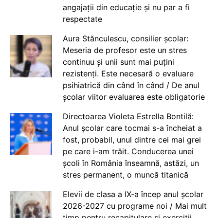
angajații din educație și nu par a fi
respectate
Aura Stănculescu, consilier școlar:
Meseria de profesor este un stres
continuu și unii sunt mai puțini
rezistenți. Este necesară o evaluare
psihiatrică din când în când / De anul
școlar viitor evaluarea este obligatorie
Directoarea Violeta Estrella Bontilă:
Anul școlar care tocmai s-a încheiat a
fost, probabil, unul dintre cei mai grei
pe care i-am trăit. Conducerea unei
școli în România înseamnă, astăzi, un
stres permanent, o muncă titanică
Elevii de clasa a IX-a încep anul școlar
2026-2027 cu programe noi / Mai mult
timp pentru recapitulare și exerciții