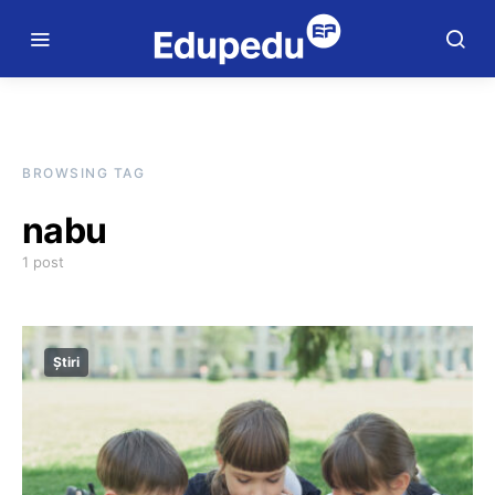
BROWSING TAG
nabu
1 post
Știri