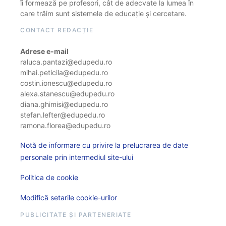
îi formează pe profesori, cât de adecvate la lumea în
care trăim sunt sistemele de educație și cercetare.
CONTACT REDACȚIE
Adrese e-mail
raluca.pantazi@edupedu.ro
mihai.peticila@edupedu.ro
costin.ionescu@edupedu.ro
alexa.stanescu@edupedu.ro
diana.ghimisi@edupedu.ro
stefan.lefter@edupedu.ro
ramona.florea@edupedu.ro
Notă de informare cu privire la prelucrarea de date
personale prin intermediul site-ului
Politica de cookie
Modifică setarile cookie-urilor
PUBLICITATE ȘI PARTENERIATE