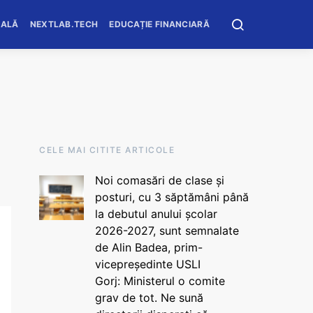
OALĂ
NEXTLAB.TECH
EDUCAȚIE FINANCIARĂ
CELE MAI CITITE ARTICOLE
Noi comasări de clase și
posturi, cu 3 săptămâni până
la debutul anului școlar
2026-2027, sunt semnalate
de Alin Badea, prim-
vicepreședinte USLI
Gorj: Ministerul o comite
grav de tot. Ne sună