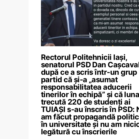
Rectorul Politehnicii Iași,
senatorul PSD Dan Cașcaval
după ce a scris într-un grup
partid că și-a „asumat
responsabilitatea aducerii
tinerilor în echipă” și că lun
trecută 220 de studenți ai
TUIAȘI s-au înscris în PSD:
am făcut propagandă politi
în universitate și nu am nici
legătură cu înscrierile