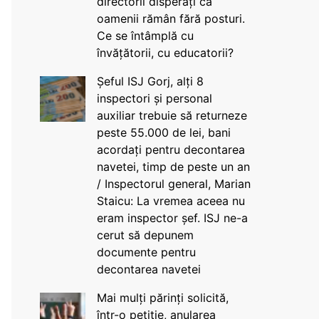
directorii disperați că
oamenii rămân fără posturi.
Ce se întâmplă cu
învățătorii, cu educatorii?
Șeful ISJ Gorj, alți 8
inspectori și personal
auxiliar trebuie să returneze
peste 55.000 de lei, bani
acordați pentru decontarea
navetei, timp de peste un an
/ Inspectorul general, Marian
Staicu: La vremea aceea nu
eram inspector șef. ISJ ne-a
cerut să depunem
documente pentru
decontarea navetei
Mai mulți părinți solicită,
într-o petiție, anularea