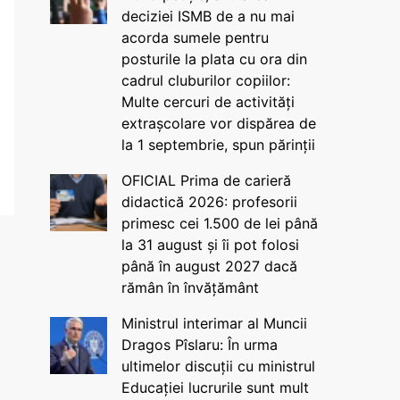
deciziei ISMB de a nu mai
acorda sumele pentru
posturile la plata cu ora din
cadrul cluburilor copiilor:
Multe cercuri de activități
extrașcolare vor dispărea de
la 1 septembrie, spun părinții
OFICIAL Prima de carieră
didactică 2026: profesorii
primesc cei 1.500 de lei până
la 31 august și îi pot folosi
până în august 2027 dacă
rămân în învățământ
Ministrul interimar al Muncii
Dragos Pîslaru: În urma
ultimelor discuții cu ministrul
Educației lucrurile sunt mult