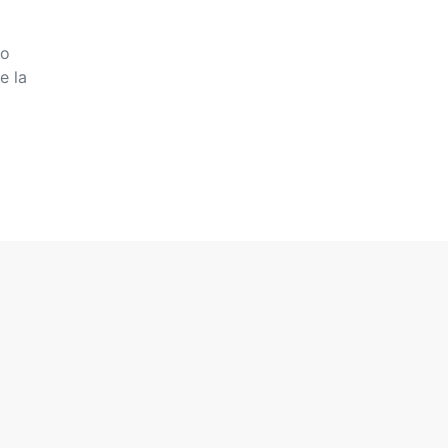
-o
e la