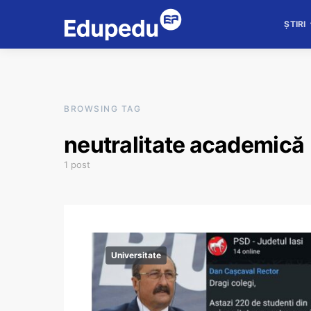
ȘTIRI
BROWSING TAG
neutralitate academică
1 post
Universitate