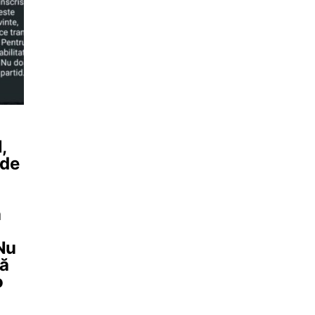
,
 de
a
 Nu
că
o