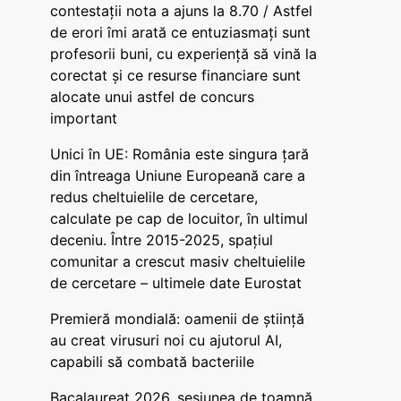
contestații nota a ajuns la 8.70 / Astfel
de erori îmi arată ce entuziasmați sunt
profesorii buni, cu experiență să vină la
corectat și ce resurse financiare sunt
alocate unui astfel de concurs
important
Unici în UE: România este singura țară
din întreaga Uniune Europeană care a
redus cheltuielile de cercetare,
calculate pe cap de locuitor, în ultimul
deceniu. Între 2015-2025, spațiul
comunitar a crescut masiv cheltuielile
de cercetare – ultimele date Eurostat
Premieră mondială: oamenii de știință
au creat virusuri noi cu ajutorul AI,
capabili să combată bacteriile
Bacalaureat 2026, sesiunea de toamnă.