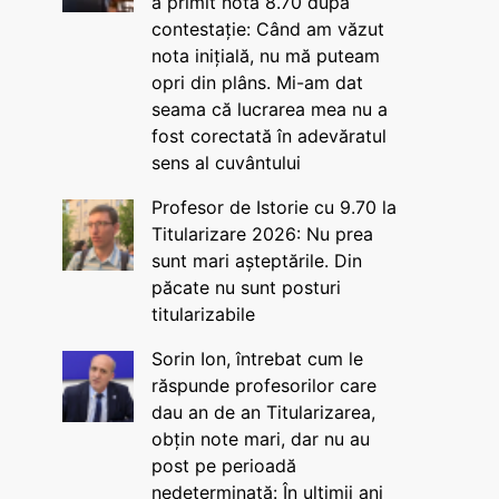
a primit nota 8.70 după
contestație: Când am văzut
nota inițială, nu mă puteam
opri din plâns. Mi-am dat
seama că lucrarea mea nu a
fost corectată în adevăratul
sens al cuvântului
Profesor de Istorie cu 9.70 la
Titularizare 2026: Nu prea
sunt mari așteptările. Din
păcate nu sunt posturi
titularizabile
Sorin Ion, întrebat cum le
răspunde profesorilor care
dau an de an Titularizarea,
obțin note mari, dar nu au
post pe perioadă
nedeterminată: În ultimii ani