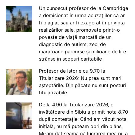
Un cunoscut profesor de la Cambridge
a demisionat în urma acuzațiilor că ar
fi plagiat sau ar fi exagerat în privința
realizărilor sale, promovate printr-o
poveste de viață marcată de un
diagnostic de autism, zeci de
maratoane parcurse și milioane de lire
strânse în scopuri caritabile
Profesor de Istorie cu 9.70 la
Titularizare 2026: Nu prea sunt mari
așteptările. Din păcate nu sunt posturi
titularizabile
De la 4.90 la Titularizare 2026, o
învățătoare din Sibiu a primit nota 8.70
după contestație: Când am văzut nota
inițială, nu mă puteam opri din plâns.
Mi-am dat seama că lucrarea mea nu a