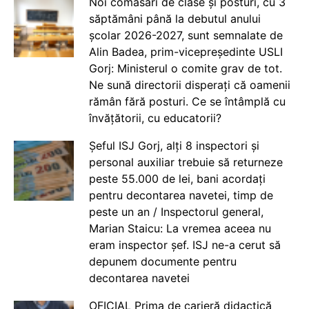
Noi comasări de clase și posturi, cu 3
săptămâni până la debutul anului
școlar 2026-2027, sunt semnalate de
Alin Badea, prim-vicepreședinte USLI
Gorj: Ministerul o comite grav de tot.
Ne sună directorii disperați că oamenii
rămân fără posturi. Ce se întâmplă cu
învățătorii, cu educatorii?
Șeful ISJ Gorj, alți 8 inspectori și
personal auxiliar trebuie să returneze
peste 55.000 de lei, bani acordați
pentru decontarea navetei, timp de
peste un an / Inspectorul general,
Marian Staicu: La vremea aceea nu
eram inspector șef. ISJ ne-a cerut să
depunem documente pentru
decontarea navetei
OFICIAL Prima de carieră didactică