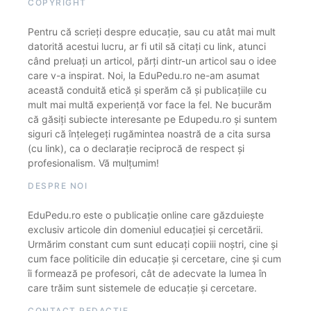
COPYRIGHT
Pentru că scrieți despre educație, sau cu atât mai mult
datorită acestui lucru, ar fi util să citați cu link, atunci
când preluați un articol, părți dintr-un articol sau o idee
care v-a inspirat. Noi, la EduPedu.ro ne-am asumat
această conduită etică și sperăm că și publicațiile cu
mult mai multă experiență vor face la fel. Ne bucurăm
că găsiți subiecte interesante pe Edupedu.ro și suntem
siguri că înțelegeți rugămintea noastră de a cita sursa
(cu link), ca o declarație reciprocă de respect și
profesionalism. Vă mulțumim!
DESPRE NOI
EduPedu.ro este o publicație online care găzduiește
exclusiv articole din domeniul educației și cercetării.
Urmărim constant cum sunt educați copiii noștri, cine și
cum face politicile din educație și cercetare, cine și cum
îi formează pe profesori, cât de adecvate la lumea în
care trăim sunt sistemele de educație și cercetare.
CONTACT REDACȚIE