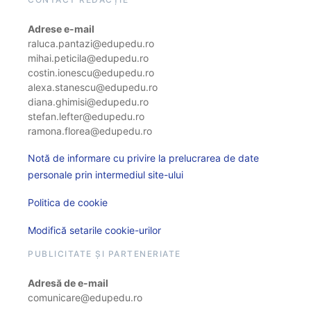
Adrese e-mail
raluca.pantazi@edupedu.ro
mihai.peticila@edupedu.ro
costin.ionescu@edupedu.ro
alexa.stanescu@edupedu.ro
diana.ghimisi@edupedu.ro
stefan.lefter@edupedu.ro
ramona.florea@edupedu.ro
Notă de informare cu privire la prelucrarea de date
personale prin intermediul site-ului
Politica de cookie
Modifică setarile cookie-urilor
PUBLICITATE ȘI PARTENERIATE
Adresă de e-mail
comunicare@edupedu.ro