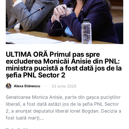
ULTIMA ORĂ Primul pas spre
excluderea Monicăi Anisie din PNL:
ministra pucistă a fost dată jos de la
șefia PNL Sector 2
23 iunie 2026
Alexa Stănescu
Senatoarea Monica Anisie, parte din gașca puciștilor
liberali, a fost dată astăzi jos de la șefia PNL Sector
2, a anunțat deputatul liberal Ionel Bogdan. Decizia a
fost luată marți,…