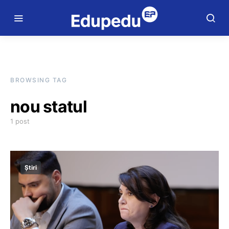
BROWSING TAG
nou statul
1 post
Știri