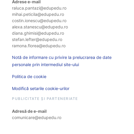
Adrese e-mail
raluca.pantazi@edupedu.ro
mihai.peticila@edupedu.ro
costin.ionescu@edupedu.ro
alexa.stanescu@edupedu.ro
diana.ghimisi@edupedu.ro
stefan.lefter@edupedu.ro
ramona.florea@edupedu.ro
Notă de informare cu privire la prelucrarea de date
personale prin intermediul site-ului
Politica de cookie
Modifică setarile cookie-urilor
PUBLICITATE ȘI PARTENERIATE
Adresă de e-mail
comunicare@edupedu.ro