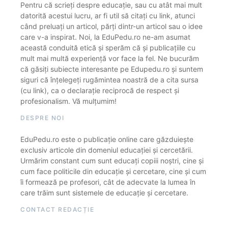
Pentru că scrieți despre educație, sau cu atât mai mult
datorită acestui lucru, ar fi util să citați cu link, atunci
când preluați un articol, părți dintr-un articol sau o idee
care v-a inspirat. Noi, la EduPedu.ro ne-am asumat
această conduită etică și sperăm că și publicațiile cu
mult mai multă experiență vor face la fel. Ne bucurăm
că găsiți subiecte interesante pe Edupedu.ro și suntem
siguri că înțelegeți rugămintea noastră de a cita sursa
(cu link), ca o declarație reciprocă de respect și
profesionalism. Vă mulțumim!
DESPRE NOI
EduPedu.ro este o publicație online care găzduiește
exclusiv articole din domeniul educației și cercetării.
Urmărim constant cum sunt educați copiii noștri, cine și
cum face politicile din educație și cercetare, cine și cum
îi formează pe profesori, cât de adecvate la lumea în
care trăim sunt sistemele de educație și cercetare.
CONTACT REDACȚIE