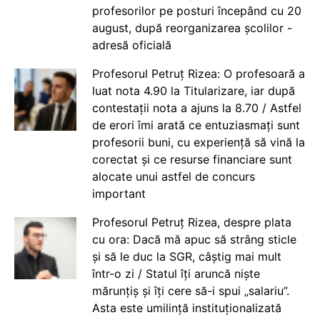
profesorilor pe posturi începând cu 20
august, după reorganizarea școlilor -
adresă oficială
Profesorul Petruț Rizea: O profesoară a
luat nota 4.90 la Titularizare, iar după
contestații nota a ajuns la 8.70 / Astfel
de erori îmi arată ce entuziasmați sunt
profesorii buni, cu experiență să vină la
corectat și ce resurse financiare sunt
alocate unui astfel de concurs
important
Profesorul Petruț Rizea, despre plata
cu ora: Dacă mă apuc să strâng sticle
și să le duc la SGR, câștig mai mult
într-o zi / Statul îți aruncă niște
mărunțiș și îți cere să-i spui „salariu”.
Asta este umilință instituționalizată