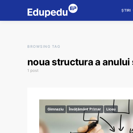
ȘTIRI
BROWSING TAG
noua structura a anului
1 post
Gimnaziu
Învățământ Primar
Liceu