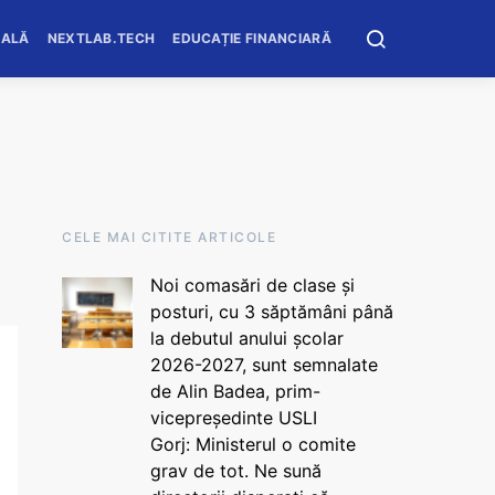
OALĂ
NEXTLAB.TECH
EDUCAȚIE FINANCIARĂ
CELE MAI CITITE ARTICOLE
Noi comasări de clase și
posturi, cu 3 săptămâni până
la debutul anului școlar
2026-2027, sunt semnalate
de Alin Badea, prim-
vicepreședinte USLI
Gorj: Ministerul o comite
grav de tot. Ne sună