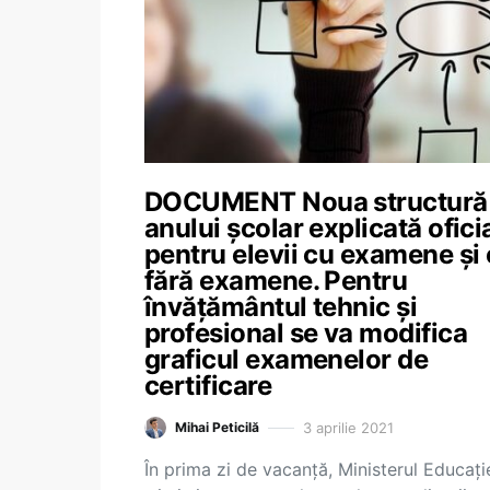
DOCUMENT Noua structură
anului școlar explicată ofici
pentru elevii cu examene și 
fără examene. Pentru
învățământul tehnic și
profesional se va modifica
graficul examenelor de
certificare
3 aprilie 2021
Mihai Peticilă
În prima zi de vacanță, Ministerul Educați