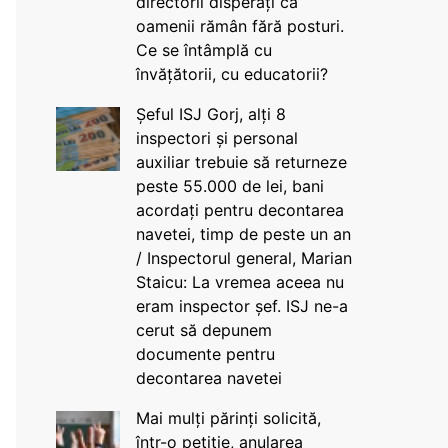
directorii disperați că
oamenii rămân fără posturi.
Ce se întâmplă cu
învățătorii, cu educatorii?
Șeful ISJ Gorj, alți 8
inspectori și personal
auxiliar trebuie să returneze
peste 55.000 de lei, bani
acordați pentru decontarea
navetei, timp de peste un an
/ Inspectorul general, Marian
Staicu: La vremea aceea nu
eram inspector șef. ISJ ne-a
cerut să depunem
documente pentru
decontarea navetei
Mai mulți părinți solicită,
într-o petiție, anularea