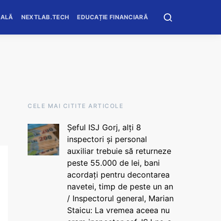
OALĂ
NEXTLAB.TECH
EDUCAȚIE FINANCIARĂ
CELE MAI CITITE ARTICOLE
Șeful ISJ Gorj, alți 8
inspectori și personal
auxiliar trebuie să returneze
peste 55.000 de lei, bani
acordați pentru decontarea
navetei, timp de peste un an
/ Inspectorul general, Marian
Staicu: La vremea aceea nu