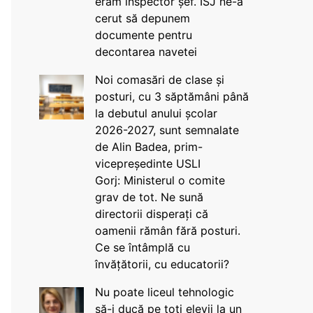
eram inspector șef. ISJ ne-a
cerut să depunem
documente pentru
decontarea navetei
Noi comasări de clase și
posturi, cu 3 săptămâni până
la debutul anului școlar
2026-2027, sunt semnalate
de Alin Badea, prim-
vicepreședinte USLI
Gorj: Ministerul o comite
grav de tot. Ne sună
directorii disperați că
oamenii rămân fără posturi.
Ce se întâmplă cu
învățătorii, cu educatorii?
Nu poate liceul tehnologic
să-i ducă pe toți elevii la un