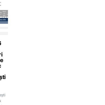
6
ri
ne
c
ști
ești
u