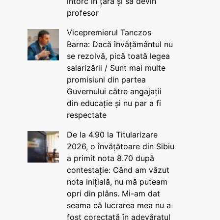
întorc în țară și să devin
profesor
Vicepremierul Tanczos
Barna: Dacă învățământul nu
se rezolvă, pică toată legea
salarizării / Sunt mai multe
promisiuni din partea
Guvernului către angajații
din educație și nu par a fi
respectate
De la 4.90 la Titularizare
2026, o învățătoare din Sibiu
a primit nota 8.70 după
contestație: Când am văzut
nota inițială, nu mă puteam
opri din plâns. Mi-am dat
seama că lucrarea mea nu a
fost corectată în adevăratul