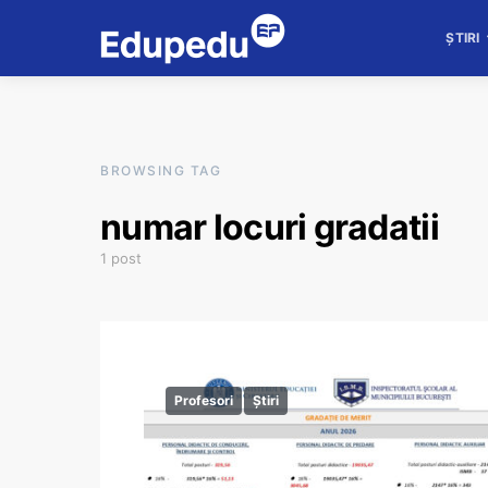
ȘTIRI
BROWSING TAG
numar locuri gradatii
1 post
Profesori
Știri