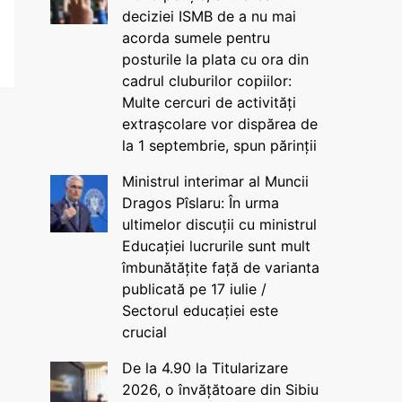
deciziei ISMB de a nu mai
acorda sumele pentru
posturile la plata cu ora din
cadrul cluburilor copiilor:
Multe cercuri de activități
extrașcolare vor dispărea de
la 1 septembrie, spun părinții
Ministrul interimar al Muncii
Dragos Pîslaru: În urma
ultimelor discuții cu ministrul
Educației lucrurile sunt mult
îmbunătățite față de varianta
publicată pe 17 iulie /
Sectorul educației este
crucial
De la 4.90 la Titularizare
2026, o învățătoare din Sibiu