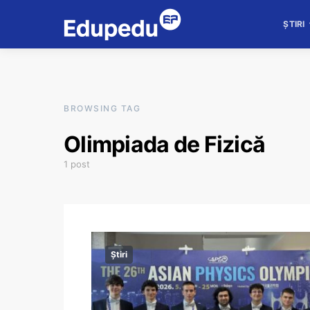
ȘTIRI
BROWSING TAG
Olimpiada de Fizică
1 post
Știri