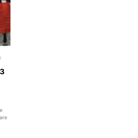
ă
 3
de
oare