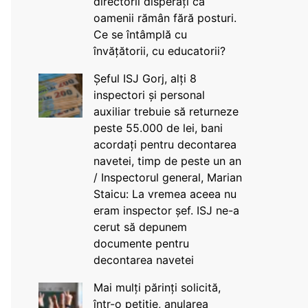
directorii disperați că
oamenii rămân fără posturi.
Ce se întâmplă cu
învățătorii, cu educatorii?
Șeful ISJ Gorj, alți 8
inspectori și personal
auxiliar trebuie să returneze
peste 55.000 de lei, bani
acordați pentru decontarea
navetei, timp de peste un an
/ Inspectorul general, Marian
Staicu: La vremea aceea nu
eram inspector șef. ISJ ne-a
cerut să depunem
documente pentru
decontarea navetei
Mai mulți părinți solicită,
într-o petiție, anularea