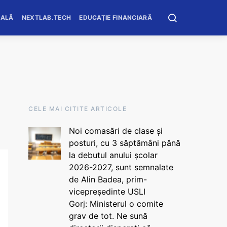
OALĂ
NEXTLAB.TECH
EDUCAȚIE FINANCIARĂ
CELE MAI CITITE ARTICOLE
Noi comasări de clase și
posturi, cu 3 săptămâni până
la debutul anului școlar
2026-2027, sunt semnalate
de Alin Badea, prim-
vicepreședinte USLI
Gorj: Ministerul o comite
grav de tot. Ne sună