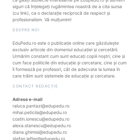
siguri că înțelegeți rugămintea noastră de a cita sursa
(cu link), ca o declarație reciprocă de respect și
profesionalism. Vă mulțumim!
DESPRE NOI
EduPedu.ro este o publicație online care găzduiește
exclusiv articole din domeniul educației și cercetării.
Urmărim constant cum sunt educați copiii noștri, cine și
cum face politicile din educație și cercetare, cine și cum
îi formează pe profesori, cât de adecvate la lumea în
care trăim sunt sistemele de educație și cercetare.
CONTACT REDACȚIE
Adrese e-mail
raluca.pantazi@edupedu.ro
mihai.peticila@edupedu.ro
costin.ionescu@edupedu.ro
alexa.stanescu@edupedu.ro
diana.ghimisi@edupedu.ro
stefan.lefter@edupedu.ro