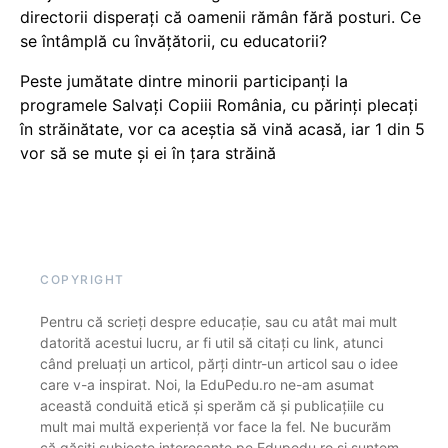
directorii disperați că oamenii rămân fără posturi. Ce
se întâmplă cu învățătorii, cu educatorii?
Peste jumătate dintre minorii participanți la
programele Salvați Copiii România, cu părinți plecați
în străinătate, vor ca aceștia să vină acasă, iar 1 din 5
vor să se mute și ei în țara străină
COPYRIGHT
Pentru că scrieți despre educație, sau cu atât mai mult
datorită acestui lucru, ar fi util să citați cu link, atunci
când preluați un articol, părți dintr-un articol sau o idee
care v-a inspirat. Noi, la EduPedu.ro ne-am asumat
această conduită etică și sperăm că și publicațiile cu
mult mai multă experiență vor face la fel. Ne bucurăm
că găsiți subiecte interesante pe Edupedu.ro și suntem