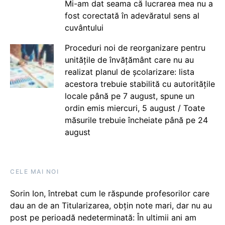
Mi-am dat seama că lucrarea mea nu a
fost corectată în adevăratul sens al
cuvântului
Proceduri noi de reorganizare pentru
unitățile de învățământ care nu au
realizat planul de școlarizare: lista
acestora trebuie stabilită cu autoritățile
locale până pe 7 august, spune un
ordin emis miercuri, 5 august / Toate
măsurile trebuie încheiate până pe 24
august
CELE MAI NOI
Sorin Ion, întrebat cum le răspunde profesorilor care
dau an de an Titularizarea, obțin note mari, dar nu au
post pe perioadă nedeterminată: În ultimii ani am