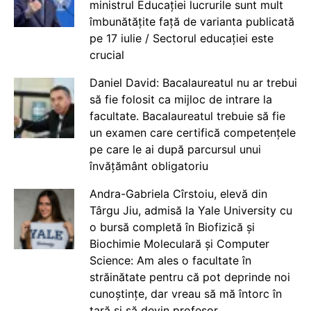
ministrul Educației lucrurile sunt mult
îmbunătățite față de varianta publicată
pe 17 iulie / Sectorul educației este
crucial
Daniel David: Bacalaureatul nu ar trebui
să fie folosit ca mijloc de intrare la
facultate. Bacalaureatul trebuie să fie
un examen care certifică competențele
pe care le ai după parcursul unui
învățământ obligatoriu
Andra-Gabriela Cîrstoiu, elevă din
Târgu Jiu, admisă la Yale University cu
o bursă completă în Biofizică și
Biochimie Moleculară și Computer
Science: Am ales o facultate în
străinătate pentru că pot deprinde noi
cunoștințe, dar vreau să mă întorc în
țară și să devin profesor