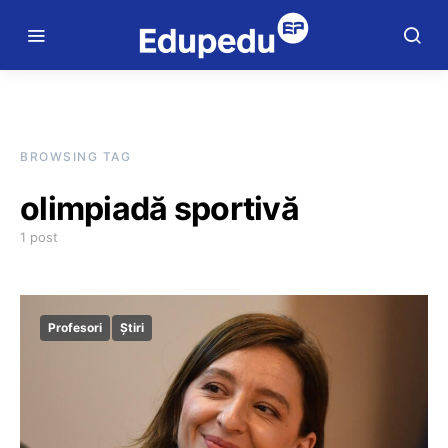
BROWSING TAG
olimpiadă sportivă
1 post
Profesori
Știri