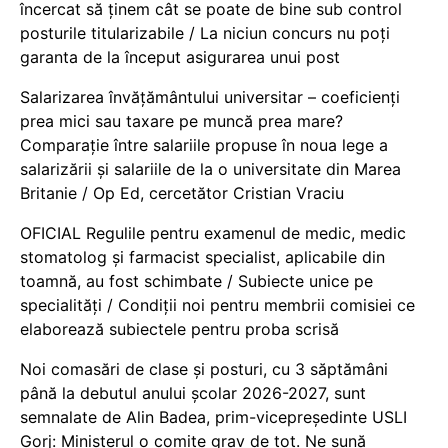
încercat să ținem cât se poate de bine sub control
posturile titularizabile / La niciun concurs nu poți
garanta de la început asigurarea unui post
Salarizarea învățământului universitar – coeficienți
prea mici sau taxare pe muncă prea mare?
Comparație între salariile propuse în noua lege a
salarizării și salariile de la o universitate din Marea
Britanie / Op Ed, cercetător Cristian Vraciu
OFICIAL Regulile pentru examenul de medic, medic
stomatolog și farmacist specialist, aplicabile din
toamnă, au fost schimbate / Subiecte unice pe
specialități / Condiții noi pentru membrii comisiei ce
elaborează subiectele pentru proba scrisă
Noi comasări de clase și posturi, cu 3 săptămâni
până la debutul anului școlar 2026-2027, sunt
semnalate de Alin Badea, prim-vicepreședinte USLI
Gorj: Ministerul o comite grav de tot. Ne sună