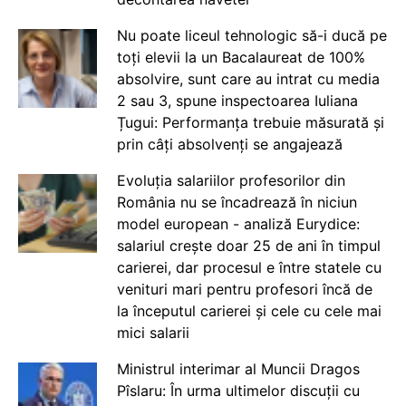
Nu poate liceul tehnologic să-i ducă pe
toți elevii la un Bacalaureat de 100%
absolvire, sunt care au intrat cu media
2 sau 3, spune inspectoarea Iuliana
Țugui: Performanța trebuie măsurată și
prin câți absolvenți se angajează
Evoluția salariilor profesorilor din
România nu se încadrează în niciun
model european - analiză Eurydice:
salariul crește doar 25 de ani în timpul
carierei, dar procesul e între statele cu
venituri mari pentru profesori încă de
la începutul carierei și cele cu cele mai
mici salarii
Ministrul interimar al Muncii Dragos
Pîslaru: În urma ultimelor discuții cu