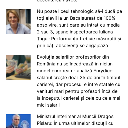
Nu poate liceul tehnologic să-i ducă pe
toți elevii la un Bacalaureat de 100%
absolvire, sunt care au intrat cu media
2 sau 3, spune inspectoarea Iuliana
Țugui: Performanța trebuie măsurată și
prin câți absolvenți se angajează
Evoluția salariilor profesorilor din
România nu se încadrează în niciun
model european - analiză Eurydice:
salariul crește doar 25 de ani în timpul
carierei, dar procesul e între statele cu
venituri mari pentru profesori încă de
la începutul carierei și cele cu cele mai
mici salarii
Ministrul interimar al Muncii Dragos
Pîslaru: În urma ultimelor discuții cu