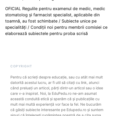
OFICIAL Regulile pentru examenul de medic, medic
stomatolog și farmacist specialist, aplicabile din
toamnă, au fost schimbate / Subiecte unice pe
specialități / Condiții noi pentru membrii comisiei ce
elaborează subiectele pentru proba scrisă
COPYRIGHT
Pentru că scrieți despre educație, sau cu atât mai mult
datorită acestui lucru, ar fi util să citați cu link, atunci
când preluați un articol, părți dintr-un articol sau o idee
care v-a inspirat. Noi, la EduPedu.ro ne-am asumat
această conduită etică și sperăm că și publicațiile cu
mult mai multă experiență vor face la fel. Ne bucurăm
că găsiți subiecte interesante pe Edupedu.ro și suntem
siguri că înțelegeți rugămintea noastră de a cita sursa