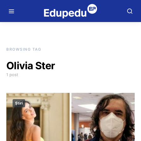
BROWSING TAG
Olivia Ster
1 post
Știri