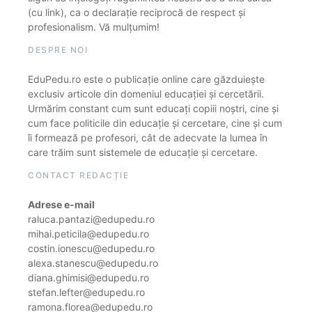
(cu link), ca o declarație reciprocă de respect și
profesionalism. Vă mulțumim!
DESPRE NOI
EduPedu.ro este o publicație online care găzduiește
exclusiv articole din domeniul educației și cercetării.
Urmărim constant cum sunt educați copiii noștri, cine și
cum face politicile din educație și cercetare, cine și cum
îi formează pe profesori, cât de adecvate la lumea în
care trăim sunt sistemele de educație și cercetare.
CONTACT REDACȚIE
Adrese e-mail
raluca.pantazi@edupedu.ro
mihai.peticila@edupedu.ro
costin.ionescu@edupedu.ro
alexa.stanescu@edupedu.ro
diana.ghimisi@edupedu.ro
stefan.lefter@edupedu.ro
ramona.florea@edupedu.ro