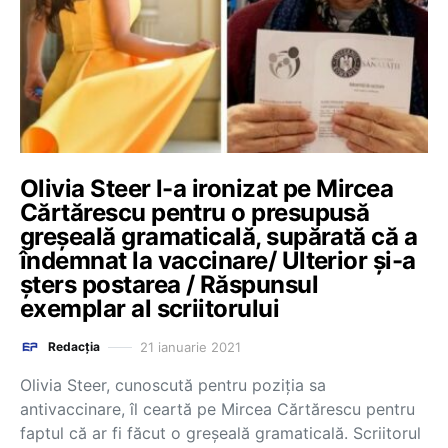
Olivia Steer l-a ironizat pe Mircea
Cărtărescu pentru o presupusă
greșeală gramaticală, supărată că a
îndemnat la vaccinare/ Ulterior și-a
șters postarea / Răspunsul
exemplar al scriitorului
21 ianuarie 2021
Redacția
Olivia Steer, cunoscută pentru poziţia sa
antivaccinare, îl ceartă pe Mircea Cărtărescu pentru
faptul că ar fi făcut o greşeală gramaticală. Scriitorul