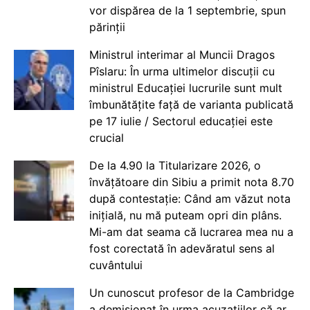
vor dispărea de la 1 septembrie, spun
părinții
Ministrul interimar al Muncii Dragos
Pîslaru: În urma ultimelor discuții cu
ministrul Educației lucrurile sunt mult
îmbunătățite față de varianta publicată
pe 17 iulie / Sectorul educației este
crucial
De la 4.90 la Titularizare 2026, o
învățătoare din Sibiu a primit nota 8.70
după contestație: Când am văzut nota
inițială, nu mă puteam opri din plâns.
Mi-am dat seama că lucrarea mea nu a
fost corectată în adevăratul sens al
cuvântului
Un cunoscut profesor de la Cambridge
a demisionat în urma acuzațiilor că ar