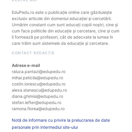
EduPedu.ro este o publicație online care găzduiește
exclusiv articole din domeniul educației și cercetării.
Urmărim constant cum sunt educați copiii noștri, cine și
cum face politicile din educație și cercetare, cine și cum
îi formează pe profesori, cât de adecvate la lumea în
care trăim sunt sistemele de educație și cercetare.
CONTACT REDACȚIE
Adrese e-mail
raluca.pantazi@edupedu.ro
mihai.peticila@edupedu.ro
costin.ionescu@edupedu.ro
alexa.stanescu@edupedu.ro
diana.ghimisi@edupedu.ro
stefan.lefter@edupedu.ro
ramona.florea@edupedu.ro
Notă de informare cu privire la prelucrarea de date
personale prin intermediul site-ului