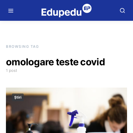
BROWSING TAG
omologare teste covid
1 post
Știri