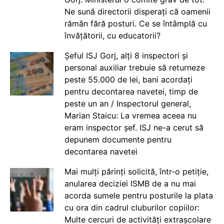
Ne sună directorii disperați că oamenii
rămân fără posturi. Ce se întâmplă cu
învățătorii, cu educatorii?
Șeful ISJ Gorj, alți 8 inspectori și
personal auxiliar trebuie să returneze
peste 55.000 de lei, bani acordați
pentru decontarea navetei, timp de
peste un an / Inspectorul general,
Marian Staicu: La vremea aceea nu
eram inspector șef. ISJ ne-a cerut să
depunem documente pentru
decontarea navetei
Mai mulți părinți solicită, într-o petiție,
anularea deciziei ISMB de a nu mai
acorda sumele pentru posturile la plata
cu ora din cadrul cluburilor copiilor:
Multe cercuri de activități extrașcolare