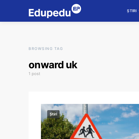
ȘTIRI
BROWSING TAG
onward uk
1 post
Știri