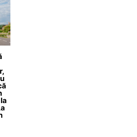
ă
r,
ru
că
n
la
„a
n