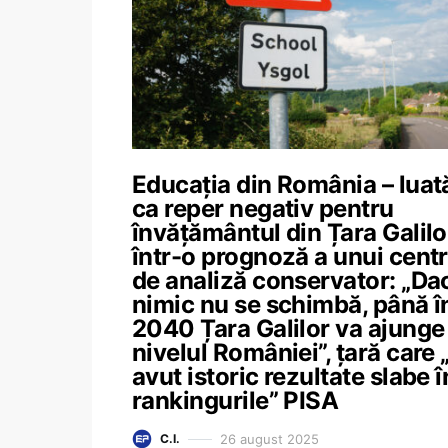
Educația din România – luat
ca reper negativ pentru
învățământul din Țara Galilo
într-o prognoză a unui cent
de analiză conservator: „Da
nimic nu se schimbă, până î
2040 Țara Galilor va ajunge 
nivelul României”, țară care 
avut istoric rezultate slabe î
rankingurile” PISA
26 august 2025
C.I.