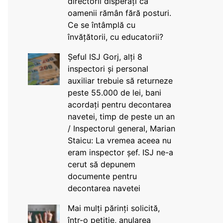
directorii disperați că
oamenii rămân fără posturi.
Ce se întâmplă cu
învățătorii, cu educatorii?
Șeful ISJ Gorj, alți 8
inspectori și personal
auxiliar trebuie să returneze
peste 55.000 de lei, bani
acordați pentru decontarea
navetei, timp de peste un an
/ Inspectorul general, Marian
Staicu: La vremea aceea nu
eram inspector șef. ISJ ne-a
cerut să depunem
documente pentru
decontarea navetei
Mai mulți părinți solicită,
într-o petiție, anularea