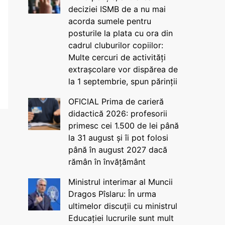
deciziei ISMB de a nu mai
acorda sumele pentru
posturile la plata cu ora din
cadrul cluburilor copiilor:
Multe cercuri de activități
extrașcolare vor dispărea de
la 1 septembrie, spun părinții
OFICIAL Prima de carieră
didactică 2026: profesorii
primesc cei 1.500 de lei până
la 31 august și îi pot folosi
până în august 2027 dacă
rămân în învățământ
Ministrul interimar al Muncii
Dragos Pîslaru: În urma
ultimelor discuții cu ministrul
Educației lucrurile sunt mult