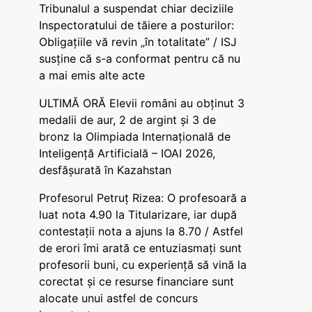
Tribunalul a suspendat chiar deciziile
Inspectoratului de tăiere a posturilor:
Obligațiile vă revin „în totalitate” / ISJ
susține că s-a conformat pentru că nu
a mai emis alte acte
ULTIMĂ ORĂ Elevii români au obținut 3
medalii de aur, 2 de argint și 3 de
bronz la Olimpiada Internațională de
Inteligență Artificială – IOAI 2026,
desfășurată în Kazahstan
Profesorul Petruț Rizea: O profesoară a
luat nota 4.90 la Titularizare, iar după
contestații nota a ajuns la 8.70 / Astfel
de erori îmi arată ce entuziasmați sunt
profesorii buni, cu experiență să vină la
corectat și ce resurse financiare sunt
alocate unui astfel de concurs