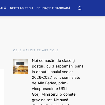
OALĂ
NEXTLAB.TECH
EDUCAȚIE FINANCIARĂ
CELE MAI CITITE ARTICOLE
Noi comasări de clase și
posturi, cu 3 săptămâni până
la debutul anului școlar
2026-2027, sunt semnalate
de Alin Badea, prim-
vicepreședinte USLI
Gorj: Ministerul o comite
grav de tot. Ne sună