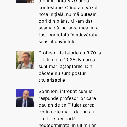
a primit nota 8.70 după
contestație: Când am văzut
nota inițială, nu mă puteam
opri din plâns. Mi-am dat
seama că lucrarea mea nu a
fost corectată în adevăratul
sens al cuvântului
Profesor de Istorie cu 9.70 la
Titularizare 2026: Nu prea
sunt mari așteptările. Din
păcate nu sunt posturi
titularizabile
Sorin Ion, întrebat cum le
răspunde profesorilor care
dau an de an Titularizarea,
obțin note mari, dar nu au
post pe perioadă
nedeterminată: În ultimii ani