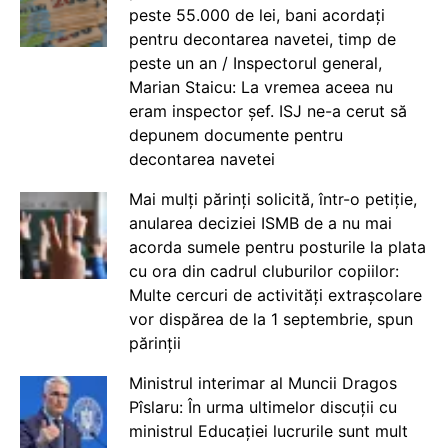
peste 55.000 de lei, bani acordați
pentru decontarea navetei, timp de
peste un an / Inspectorul general,
Marian Staicu: La vremea aceea nu
eram inspector șef. ISJ ne-a cerut să
depunem documente pentru
decontarea navetei
Mai mulți părinți solicită, într-o petiție,
anularea deciziei ISMB de a nu mai
acorda sumele pentru posturile la plata
cu ora din cadrul cluburilor copiilor:
Multe cercuri de activități extrașcolare
vor dispărea de la 1 septembrie, spun
părinții
Ministrul interimar al Muncii Dragos
Pîslaru: În urma ultimelor discuții cu
ministrul Educației lucrurile sunt mult