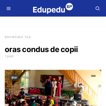
BROWSING TAG
oras condus de copii
1 post
Știri