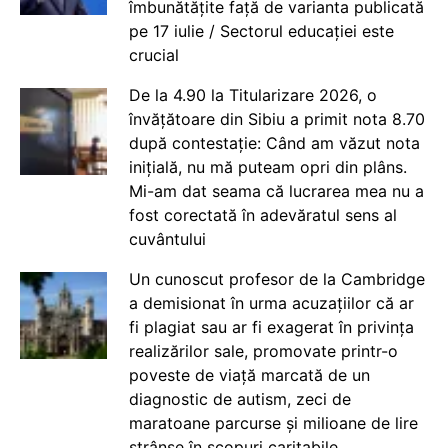
îmbunătățite față de varianta publicată
pe 17 iulie / Sectorul educației este
crucial
De la 4.90 la Titularizare 2026, o
învățătoare din Sibiu a primit nota 8.70
după contestație: Când am văzut nota
inițială, nu mă puteam opri din plâns.
Mi-am dat seama că lucrarea mea nu a
fost corectată în adevăratul sens al
cuvântului
Un cunoscut profesor de la Cambridge
a demisionat în urma acuzațiilor că ar
fi plagiat sau ar fi exagerat în privința
realizărilor sale, promovate printr-o
poveste de viață marcată de un
diagnostic de autism, zeci de
maratoane parcurse și milioane de lire
strânse în scopuri caritabile