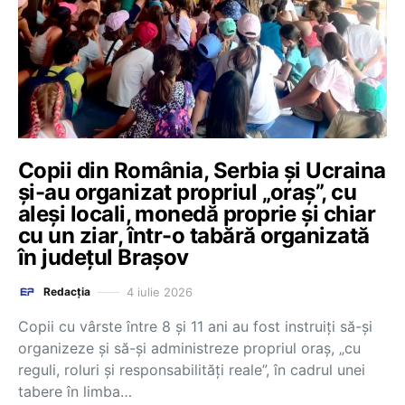
Copii din România, Serbia și Ucraina
și-au organizat propriul „oraș”, cu
aleși locali, monedă proprie și chiar
cu un ziar, într-o tabără organizată
în județul Brașov
4 iulie 2026
Redacția
Copii cu vârste între 8 și 11 ani au fost instruiți să-și
organizeze și să-și administreze propriul oraș, „cu
reguli, roluri și responsabilități reale”, în cadrul unei
tabere în limba…