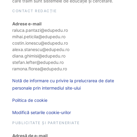
care trăim sunt sistemele de educație și cercetare.
CONTACT REDACȚIE
Adrese e-mail
raluca.pantazi@edupedu.ro
mihai.peticila@edupedu.ro
costin.ionescu@edupedu.ro
alexa.stanescu@edupedu.ro
diana.ghimisi@edupedu.ro
stefan.lefter@edupedu.ro
ramona.florea@edupedu.ro
Notă de informare cu privire la prelucrarea de date
personale prin intermediul site-ului
Politica de cookie
Modifică setarile cookie-urilor
PUBLICITATE ȘI PARTENERIATE
Adresă de e-mail