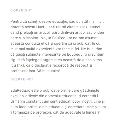
COPYRIGHT
Pentru că scrieți despre educație, sau cu atât mai mult
datorită acestui lucru, ar fi util să citați cu link, atunci
când preluați un articol, părți dintr-un articol sau o idee
care v-a inspirat. Noi, la EduPedu.ro ne-am asumat
această conduită etică și sperăm că și publicațiile cu
mult mai multă experiență vor face la fel. Ne bucurăm
că găsiți subiecte interesante pe Edupedu.ro și suntem
siguri că înțelegeți rugămintea noastră de a cita sursa
(cu link), ca o declarație reciprocă de respect și
profesionalism. Vă mulțumim!
DESPRE NOI
EduPedu.ro este o publicație online care găzduiește
exclusiv articole din domeniul educației și cercetării.
Urmărim constant cum sunt educați copiii noștri, cine și
cum face politicile din educație și cercetare, cine și cum
îi formează pe profesori, cât de adecvate la lumea în