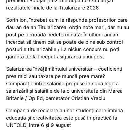
premierul Bolojan, la 2 zile după ce s-au afișat
rezultatele finale de la Titularizare 2026
Sorin Ion, întrebat cum le răspunde profesorilor care
dau an de an Titularizarea, obțin note mari, dar nu au
post pe perioadă nedeterminată: În ultimii ani am
încercat să ținem cât se poate de bine sub control
posturile titularizabile / La niciun concurs nu poți
garanta de la început asigurarea unui post
Salarizarea învățământului universitar – coeficienți
prea mici sau taxare pe muncă prea mare?
Comparație între salariile propuse în noua lege a
salarizării și salariile de la o universitate din Marea
Britanie / Op Ed, cercetător Cristian Vraciu
Campania de reciclare a unor studenți care îmbină
educația și creativitatea este pusă în practică la
UNTOLD, între 6 și 9 august