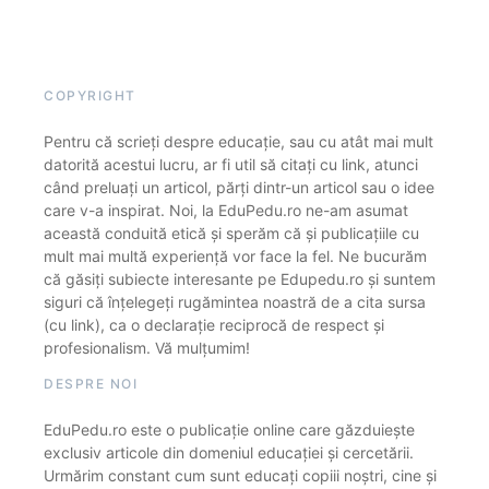
COPYRIGHT
Pentru că scrieți despre educație, sau cu atât mai mult
datorită acestui lucru, ar fi util să citați cu link, atunci
când preluați un articol, părți dintr-un articol sau o idee
care v-a inspirat. Noi, la EduPedu.ro ne-am asumat
această conduită etică și sperăm că și publicațiile cu
mult mai multă experiență vor face la fel. Ne bucurăm
că găsiți subiecte interesante pe Edupedu.ro și suntem
siguri că înțelegeți rugămintea noastră de a cita sursa
(cu link), ca o declarație reciprocă de respect și
profesionalism. Vă mulțumim!
DESPRE NOI
EduPedu.ro este o publicație online care găzduiește
exclusiv articole din domeniul educației și cercetării.
Urmărim constant cum sunt educați copiii noștri, cine și