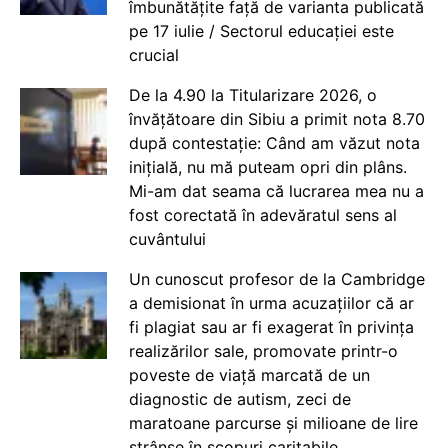
îmbunătățite față de varianta publicată
pe 17 iulie / Sectorul educației este
crucial
De la 4.90 la Titularizare 2026, o
învățătoare din Sibiu a primit nota 8.70
după contestație: Când am văzut nota
inițială, nu mă puteam opri din plâns.
Mi-am dat seama că lucrarea mea nu a
fost corectată în adevăratul sens al
cuvântului
Un cunoscut profesor de la Cambridge
a demisionat în urma acuzațiilor că ar
fi plagiat sau ar fi exagerat în privința
realizărilor sale, promovate printr-o
poveste de viață marcată de un
diagnostic de autism, zeci de
maratoane parcurse și milioane de lire
strânse în scopuri caritabile