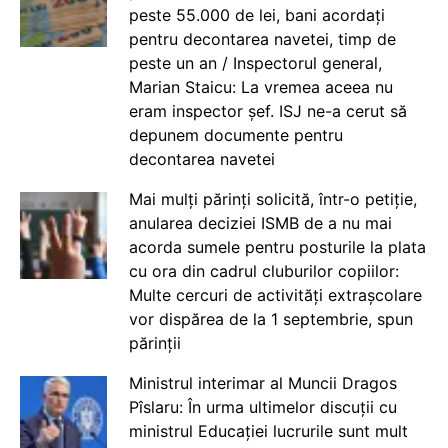
peste 55.000 de lei, bani acordați
pentru decontarea navetei, timp de
peste un an / Inspectorul general,
Marian Staicu: La vremea aceea nu
eram inspector șef. ISJ ne-a cerut să
depunem documente pentru
decontarea navetei
Mai mulți părinți solicită, într-o petiție,
anularea deciziei ISMB de a nu mai
acorda sumele pentru posturile la plata
cu ora din cadrul cluburilor copiilor:
Multe cercuri de activități extrașcolare
vor dispărea de la 1 septembrie, spun
părinții
Ministrul interimar al Muncii Dragos
Pîslaru: În urma ultimelor discuții cu
ministrul Educației lucrurile sunt mult