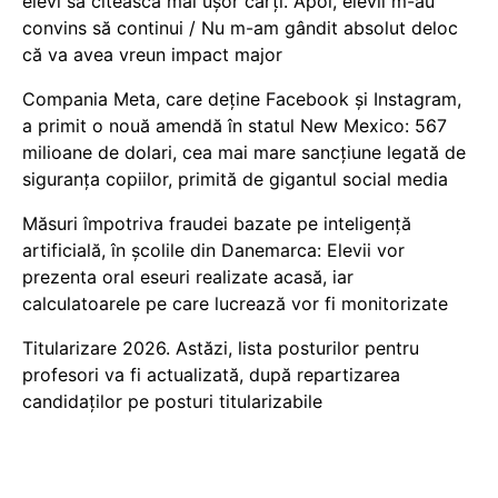
elevi să citească mai ușor cărți. Apoi, elevii m-au
convins să continui / Nu m-am gândit absolut deloc
că va avea vreun impact major
Compania Meta, care deține Facebook și Instagram,
a primit o nouă amendă în statul New Mexico: 567
milioane de dolari, cea mai mare sancțiune legată de
siguranța copiilor, primită de gigantul social media
Măsuri împotriva fraudei bazate pe inteligență
artificială, în școlile din Danemarca: Elevii vor
prezenta oral eseuri realizate acasă, iar
calculatoarele pe care lucrează vor fi monitorizate
Titularizare 2026. Astăzi, lista posturilor pentru
profesori va fi actualizată, după repartizarea
candidaților pe posturi titularizabile