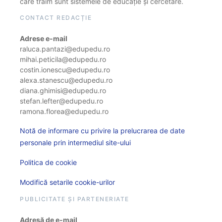
care trăim sunt sistemele de educație și cercetare.
CONTACT REDACȚIE
Adrese e-mail
raluca.pantazi@edupedu.ro
mihai.peticila@edupedu.ro
costin.ionescu@edupedu.ro
alexa.stanescu@edupedu.ro
diana.ghimisi@edupedu.ro
stefan.lefter@edupedu.ro
ramona.florea@edupedu.ro
Notă de informare cu privire la prelucrarea de date
personale prin intermediul site-ului
Politica de cookie
Modifică setarile cookie-urilor
PUBLICITATE ȘI PARTENERIATE
Adresă de e-mail