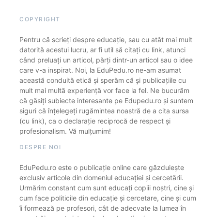
COPYRIGHT
Pentru că scrieți despre educație, sau cu atât mai mult
datorită acestui lucru, ar fi util să citați cu link, atunci
când preluați un articol, părți dintr-un articol sau o idee
care v-a inspirat. Noi, la EduPedu.ro ne-am asumat
această conduită etică și sperăm că și publicațiile cu
mult mai multă experiență vor face la fel. Ne bucurăm
că găsiți subiecte interesante pe Edupedu.ro și suntem
siguri că înțelegeți rugămintea noastră de a cita sursa
(cu link), ca o declarație reciprocă de respect și
profesionalism. Vă mulțumim!
DESPRE NOI
EduPedu.ro este o publicație online care găzduiește
exclusiv articole din domeniul educației și cercetării.
Urmărim constant cum sunt educați copiii noștri, cine și
cum face politicile din educație și cercetare, cine și cum
îi formează pe profesori, cât de adecvate la lumea în