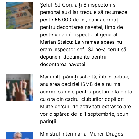
Șeful ISJ Gorj, alți 8 inspectori și
personal auxiliar trebuie să returneze
peste 55.000 de lei, bani acordați
pentru decontarea navetei, timp de
peste un an / Inspectorul general,
Marian Staicu: La vremea aceea nu
eram inspector șef. ISJ ne-a cerut să
depunem documente pentru
decontarea navetei
Mai mulți părinți solicită, într-o petiție,
anularea deciziei ISMB de a nu mai
acorda sumele pentru posturile la plata
cu ora din cadrul cluburilor copiilor:
Multe cercuri de activități extrașcolare
vor dispărea de la 1 septembrie, spun
părinții
Ministrul interimar al Muncii Dragos