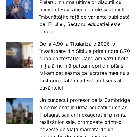
Pîslaru: În urma ultimelor discuții cu
ministrul Educației lucrurile sunt mult
îmbunătățite față de varianta publicată
pe 17 iulie / Sectorul educației este
crucial
De la 4.90 la Titularizare 2026, o
învățătoare din Sibiu a primit nota 8.70
după contestație: Când am văzut nota
inițială, nu mă puteam opri din plâns.
Mi-am dat seama că lucrarea mea nu a
fost corectată în adevăratul sens al
cuvântului
Un cunoscut profesor de la Cambridge
a demisionat în urma acuzațiilor că ar
fi plagiat sau ar fi exagerat în privința
realizărilor sale, promovate printr-o
poveste de viață marcată de un
diagnostic de autism, zeci de