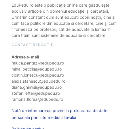
EduPedu.ro este o publicație online care găzduiește
exclusiv articole din domeniul educației și cercetării.
Urmărim constant cum sunt educați copiii noștri, cine și
cum face politicile din educație și cercetare, cine și cum
îi formează pe profesori, cât de adecvate la lumea în
care trăim sunt sistemele de educație și cercetare.
CONTACT REDACȚIE
Adrese e-mail
raluca.pantazi@edupedu.ro
mihai.peticila@edupedu.ro
costin.ionescu@edupedu.ro
alexa.stanescu@edupedu.ro
diana.ghimisi@edupedu.ro
stefan.lefter@edupedu.ro
ramona.florea@edupedu.ro
Notă de informare cu privire la prelucrarea de date
personale prin intermediul site-ului
Politica de cookie