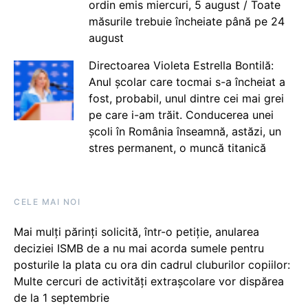
ordin emis miercuri, 5 august / Toate
măsurile trebuie încheiate până pe 24
august
Directoarea Violeta Estrella Bontilă:
Anul școlar care tocmai s-a încheiat a
fost, probabil, unul dintre cei mai grei
pe care i-am trăit. Conducerea unei
școli în România înseamnă, astăzi, un
stres permanent, o muncă titanică
CELE MAI NOI
Mai mulți părinți solicită, într-o petiție, anularea
deciziei ISMB de a nu mai acorda sumele pentru
posturile la plata cu ora din cadrul cluburilor copiilor:
Multe cercuri de activități extrașcolare vor dispărea
de la 1 septembrie