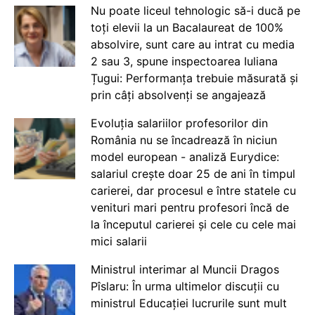
Nu poate liceul tehnologic să-i ducă pe
toți elevii la un Bacalaureat de 100%
absolvire, sunt care au intrat cu media
2 sau 3, spune inspectoarea Iuliana
Țugui: Performanța trebuie măsurată și
prin câți absolvenți se angajează
Evoluția salariilor profesorilor din
România nu se încadrează în niciun
model european - analiză Eurydice:
salariul crește doar 25 de ani în timpul
carierei, dar procesul e între statele cu
venituri mari pentru profesori încă de
la începutul carierei și cele cu cele mai
mici salarii
Ministrul interimar al Muncii Dragos
Pîslaru: În urma ultimelor discuții cu
ministrul Educației lucrurile sunt mult