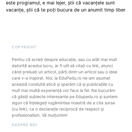
este programul, e mai lejer, știi că vacanțele sunt
vacanţe, știi că te poți bucura de un anumit timp liber
COPYRIGHT
Pentru că scrieți despre educație, sau cu atât mai mult
datorită acestui lucru, ar fi util să citați cu link, atunci
când preluați un articol, părți dintr-un articol sau o idee
care v-a inspirat. Noi, la EduPedu.ro ne-am asumat
această conduită etică și sperăm că și publicațiile cu
mult mai multă experiență vor face la fel. Ne bucurăm
că găsiți subiecte interesante pe Edupedu.ro și suntem
siguri că înțelegeți rugămintea noastră de a cita sursa
(cu link), ca o declarație reciprocă de respect și
profesionalism. Vă mulțumim!
DESPRE NOI