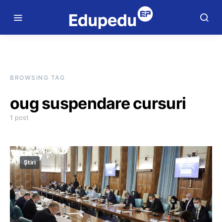
BROWSING TAG
oug suspendare cursuri
1 post
Știri