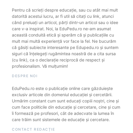
Pentru că scrieți despre educație, sau cu atât mai mult
datorită acestui lucru, ar fi util să citați cu link, atunci
când preluați un articol, părți dintr-un articol sau o idee
care v-a inspirat. Noi, la EduPedu.ro ne-am asumat
această conduită etică și sperăm că și publicațiile cu
mult mai multă experiență vor face la fel. Ne bucurăm
că găsiți subiecte interesante pe Edupedu.ro și suntem
siguri că înțelegeți rugămintea noastră de a cita sursa
(cu link), ca o declarație reciprocă de respect și
profesionalism. Vă mulțumim!
DESPRE NOI
EduPedu.ro este o publicație online care găzduiește
exclusiv articole din domeniul educației și cercetării.
Urmărim constant cum sunt educați copiii noștri, cine și
cum face politicile din educație și cercetare, cine și cum
îi formează pe profesori, cât de adecvate la lumea în
care trăim sunt sistemele de educație și cercetare.
CONTACT REDACȚIE