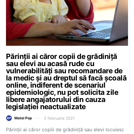
Părinții ai căror copii de grădiniță
sau elevi au acasă rude cu
vulnerabilități sau recomandare de
la medic și au dreptul să facă școală
online, indiferent de scenariul
epidemiologic, nu pot solicita zile
libere angajatorului din cauza
legislației neactualizate
5 februarie 2021
Matei Pop
Părinții ai căror copiii de grădiniță sau elevi locuiesc