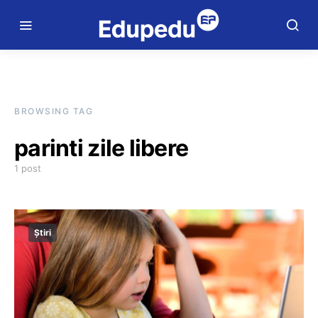
BROWSING TAG
parinti zile libere
1 post
Știri