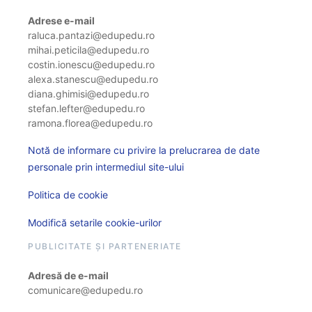
Adrese e-mail
raluca.pantazi@edupedu.ro
mihai.peticila@edupedu.ro
costin.ionescu@edupedu.ro
alexa.stanescu@edupedu.ro
diana.ghimisi@edupedu.ro
stefan.lefter@edupedu.ro
ramona.florea@edupedu.ro
Notă de informare cu privire la prelucrarea de date
personale prin intermediul site-ului
Politica de cookie
Modifică setarile cookie-urilor
PUBLICITATE ȘI PARTENERIATE
Adresă de e-mail
comunicare@edupedu.ro