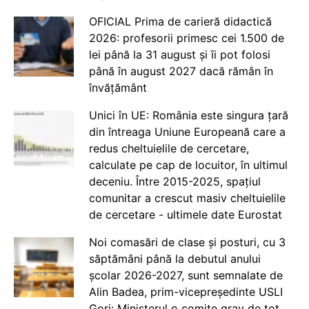
OFICIAL Prima de carieră didactică
2026: profesorii primesc cei 1.500 de
lei până la 31 august și îi pot folosi
până în august 2027 dacă rămân în
învățământ
Unici în UE: România este singura țară
din întreaga Uniune Europeană care a
redus cheltuielile de cercetare,
calculate pe cap de locuitor, în ultimul
deceniu. Între 2015-2025, spațiul
comunitar a crescut masiv cheltuielile
de cercetare - ultimele date Eurostat
Noi comasări de clase și posturi, cu 3
săptămâni până la debutul anului
școlar 2026-2027, sunt semnalate de
Alin Badea, prim-vicepreședinte USLI
Gorj: Ministerul o comite grav de tot.