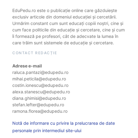
EduPedu.ro este o publicație online care găzduiește
exclusiv articole din domeniul educației și cercetării.
Urmărim constant cum sunt educați copiii noștri, cine și
cum face politicile din educație și cercetare, cine și cum
îi formează pe profesori, cât de adecvate la lumea în
care trăim sunt sistemele de educație și cercetare.
CONTACT REDACȚIE
Adrese e-mail
raluca.pantazi@edupedu.ro
mihai.peticila@edupedu.ro
costin.ionescu@edupedu.ro
alexa.stanescu@edupedu.ro
diana.ghimisi@edupedu.ro
stefan.lefter@edupedu.ro
ramona.florea@edupedu.ro
Notă de informare cu privire la prelucrarea de date
personale prin intermediul site-ului