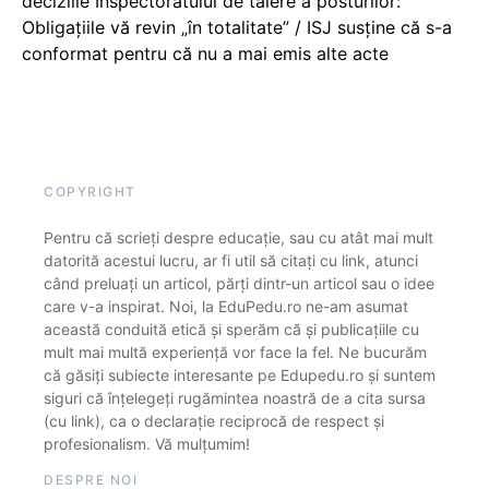
deciziile Inspectoratului de tăiere a posturilor:
Obligațiile vă revin „în totalitate” / ISJ susține că s-a
conformat pentru că nu a mai emis alte acte
COPYRIGHT
Pentru că scrieți despre educație, sau cu atât mai mult
datorită acestui lucru, ar fi util să citați cu link, atunci
când preluați un articol, părți dintr-un articol sau o idee
care v-a inspirat. Noi, la EduPedu.ro ne-am asumat
această conduită etică și sperăm că și publicațiile cu
mult mai multă experiență vor face la fel. Ne bucurăm
că găsiți subiecte interesante pe Edupedu.ro și suntem
siguri că înțelegeți rugămintea noastră de a cita sursa
(cu link), ca o declarație reciprocă de respect și
profesionalism. Vă mulțumim!
DESPRE NOI