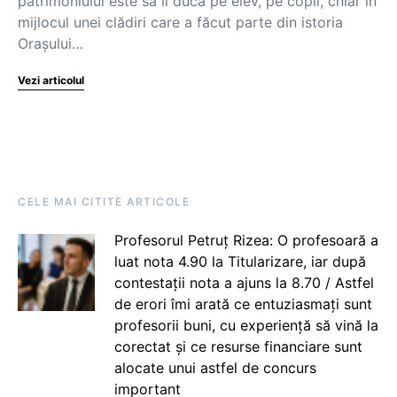
patrimoniului este să îl ducă pe elev, pe copil, chiar în
mijlocul unei clădiri care a făcut parte din istoria
Orașului…
Vezi articolul
CELE MAI CITITE ARTICOLE
Profesorul Petruț Rizea: O profesoară a
luat nota 4.90 la Titularizare, iar după
contestații nota a ajuns la 8.70 / Astfel
de erori îmi arată ce entuziasmați sunt
profesorii buni, cu experiență să vină la
corectat și ce resurse financiare sunt
alocate unui astfel de concurs
important