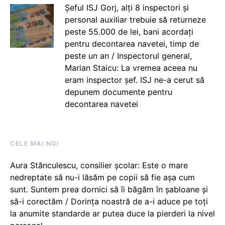
Șeful ISJ Gorj, alți 8 inspectori și
personal auxiliar trebuie să returneze
peste 55.000 de lei, bani acordați
pentru decontarea navetei, timp de
peste un an / Inspectorul general,
Marian Staicu: La vremea aceea nu
eram inspector șef. ISJ ne-a cerut să
depunem documente pentru
decontarea navetei
CELE MAI NOI
Aura Stănculescu, consilier școlar: Este o mare
nedreptate să nu-i lăsăm pe copii să fie așa cum
sunt. Suntem prea dornici să îi băgăm în șabloane și
să-i corectăm / Dorința noastră de a-i aduce pe toți
la anumite standarde ar putea duce la pierderi la nivel