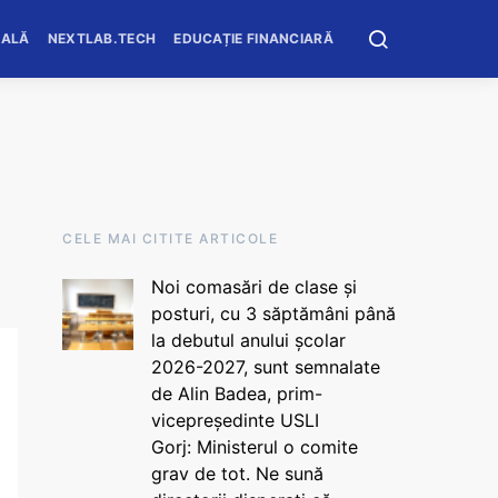
OALĂ
NEXTLAB.TECH
EDUCAȚIE FINANCIARĂ
CELE MAI CITITE ARTICOLE
Noi comasări de clase și
posturi, cu 3 săptămâni până
la debutul anului școlar
2026-2027, sunt semnalate
de Alin Badea, prim-
vicepreședinte USLI
Gorj: Ministerul o comite
grav de tot. Ne sună