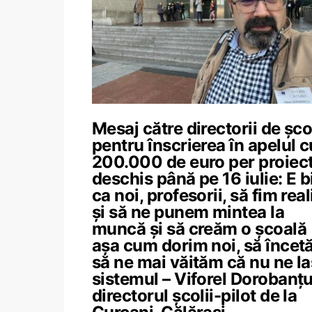
Mesaj către directorii de școl
pentru înscrierea în apelul c
200.000 de euro per proiect
deschis până pe 16 iulie: E b
ca noi, profesorii, să fim real
și să ne punem mintea la
muncă și să creăm o școală
așa cum dorim noi, să înce
să ne mai văităm că nu ne l
sistemul – Viforel Dorobanțu
directorul școlii-pilot de la