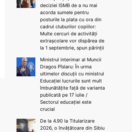
deciziei ISMB de a nu mai
acorda sumele pentru
posturile la plata cu ora din
cadrul cluburilor copiilor:
Multe cercuri de activități
extrașcolare vor dispărea de
la 1 septembrie, spun părinții
Ministrul interimar al Muncii
Dragos Pîslaru: În urma
ultimelor discuții cu ministrul
Educației lucrurile sunt mult
îmbunătățite față de varianta
publicată pe 17 iulie /
Sectorul educației este
crucial
De la 4.90 la Titularizare
2026, o învățătoare din Sibiu