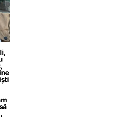
i,
u
,
ine
iști
tăm
asă
,