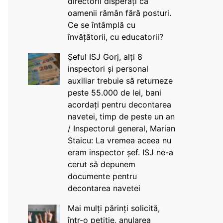
directorii disperați că
oamenii rămân fără posturi.
Ce se întâmplă cu
învățătorii, cu educatorii?
Șeful ISJ Gorj, alți 8
inspectori și personal
auxiliar trebuie să returneze
peste 55.000 de lei, bani
acordați pentru decontarea
navetei, timp de peste un an
/ Inspectorul general, Marian
Staicu: La vremea aceea nu
eram inspector șef. ISJ ne-a
cerut să depunem
documente pentru
decontarea navetei
Mai mulți părinți solicită,
într-o petiție, anularea