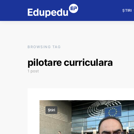
ȘTIRI
BROWSING TAG
pilotare curriculara
1 post
Știri