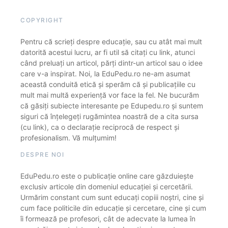
COPYRIGHT
Pentru că scrieți despre educație, sau cu atât mai mult
datorită acestui lucru, ar fi util să citați cu link, atunci
când preluați un articol, părți dintr-un articol sau o idee
care v-a inspirat. Noi, la EduPedu.ro ne-am asumat
această conduită etică și sperăm că și publicațiile cu
mult mai multă experiență vor face la fel. Ne bucurăm
că găsiți subiecte interesante pe Edupedu.ro și suntem
siguri că înțelegeți rugămintea noastră de a cita sursa
(cu link), ca o declarație reciprocă de respect și
profesionalism. Vă mulțumim!
DESPRE NOI
EduPedu.ro este o publicație online care găzduiește
exclusiv articole din domeniul educației și cercetării.
Urmărim constant cum sunt educați copiii noștri, cine și
cum face politicile din educație și cercetare, cine și cum
îi formează pe profesori, cât de adecvate la lumea în