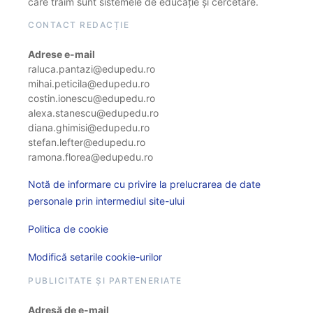
care trăim sunt sistemele de educație și cercetare.
CONTACT REDACȚIE
Adrese e-mail
raluca.pantazi@edupedu.ro
mihai.peticila@edupedu.ro
costin.ionescu@edupedu.ro
alexa.stanescu@edupedu.ro
diana.ghimisi@edupedu.ro
stefan.lefter@edupedu.ro
ramona.florea@edupedu.ro
Notă de informare cu privire la prelucrarea de date
personale prin intermediul site-ului
Politica de cookie
Modifică setarile cookie-urilor
PUBLICITATE ȘI PARTENERIATE
Adresă de e-mail