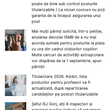
poate de bine sub control posturile
titularizabile / La niciun concurs nu poți
garanta de la început asigurarea unui
post
Mai mulți părinți solicită, într-o petiție,
anularea deciziei ISMB de a nu mai
acorda sumele pentru posturile la plata
cu ora din cadrul cluburilor copiilor:
Multe cercuri de activități extrașcolare
vor dispărea de la 1 septembrie, spun
părinții
Titularizare 2026. Astăzi, lista
posturilor pentru profesori va fi
actualizată, după repartizarea
candidaților pe posturi titularizabile
Șeful ISJ Gorj, alți 8 inspectori și
personal auxiliar trebuie să returneze