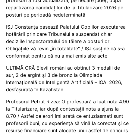
profesori a fost actualizată, pe fiecare județ, după
repartizarea candidaților de la Titularizare 2026 pe
posturi pe perioadă nedeterminată
ISJ Constanța pasează Palatului Copiilor executarea
hotărârii prin care Tribunalul a suspendat chiar
deciziile Inspectoratului de tăiere a posturilor:
Obligațiile vă revin „în totalitate” / ISJ susține că s-a
conformat pentru că nu a mai emis alte acte
ULTIMĂ ORĂ Elevii români au obținut 3 medalii de
aur, 2 de argint și 3 de bronz la Olimpiada
Internațională de Inteligență Artificială – IOAI 2026,
desfășurată în Kazahstan
Profesorul Petruț Rizea: O profesoară a luat nota 4.90
la Titularizare, iar după contestații nota a ajuns la
8.70 / Astfel de erori îmi arată ce entuziasmați sunt
profesorii buni, cu experiență să vină la corectat și ce
resurse financiare sunt alocate unui astfel de concurs