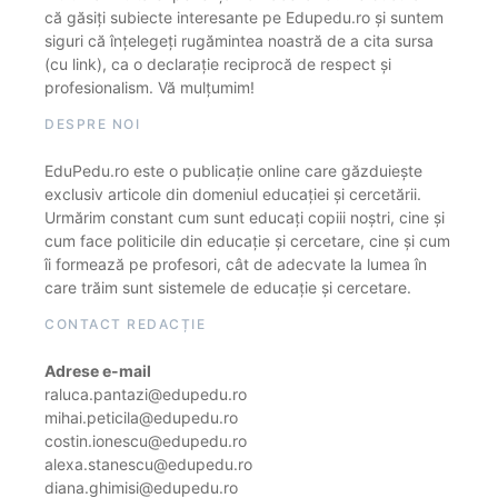
că găsiți subiecte interesante pe Edupedu.ro și suntem
siguri că înțelegeți rugămintea noastră de a cita sursa
(cu link), ca o declarație reciprocă de respect și
profesionalism. Vă mulțumim!
DESPRE NOI
EduPedu.ro este o publicație online care găzduiește
exclusiv articole din domeniul educației și cercetării.
Urmărim constant cum sunt educați copiii noștri, cine și
cum face politicile din educație și cercetare, cine și cum
îi formează pe profesori, cât de adecvate la lumea în
care trăim sunt sistemele de educație și cercetare.
CONTACT REDACȚIE
Adrese e-mail
raluca.pantazi@edupedu.ro
mihai.peticila@edupedu.ro
costin.ionescu@edupedu.ro
alexa.stanescu@edupedu.ro
diana.ghimisi@edupedu.ro