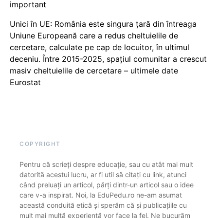
important
Unici în UE: România este singura țară din întreaga
Uniune Europeană care a redus cheltuielile de
cercetare, calculate pe cap de locuitor, în ultimul
deceniu. Între 2015-2025, spațiul comunitar a crescut
masiv cheltuielile de cercetare – ultimele date
Eurostat
COPYRIGHT
Pentru că scrieți despre educație, sau cu atât mai mult
datorită acestui lucru, ar fi util să citați cu link, atunci
când preluați un articol, părți dintr-un articol sau o idee
care v-a inspirat. Noi, la EduPedu.ro ne-am asumat
această conduită etică și sperăm că și publicațiile cu
mult mai multă experiență vor face la fel. Ne bucurăm