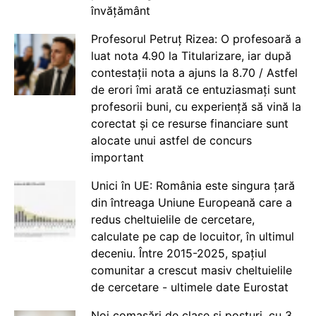
învățământ
Profesorul Petruț Rizea: O profesoară a
luat nota 4.90 la Titularizare, iar după
contestații nota a ajuns la 8.70 / Astfel
de erori îmi arată ce entuziasmați sunt
profesorii buni, cu experiență să vină la
corectat și ce resurse financiare sunt
alocate unui astfel de concurs
important
Unici în UE: România este singura țară
din întreaga Uniune Europeană care a
redus cheltuielile de cercetare,
calculate pe cap de locuitor, în ultimul
deceniu. Între 2015-2025, spațiul
comunitar a crescut masiv cheltuielile
de cercetare - ultimele date Eurostat
Noi comasări de clase și posturi, cu 3