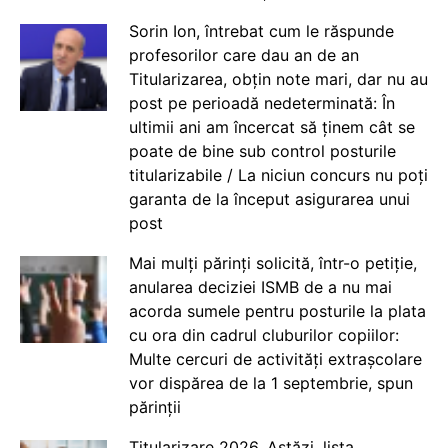
Sorin Ion, întrebat cum le răspunde
profesorilor care dau an de an
Titularizarea, obțin note mari, dar nu au
post pe perioadă nedeterminată: În
ultimii ani am încercat să ținem cât se
poate de bine sub control posturile
titularizabile / La niciun concurs nu poți
garanta de la început asigurarea unui
post
Mai mulți părinți solicită, într-o petiție,
anularea deciziei ISMB de a nu mai
acorda sumele pentru posturile la plata
cu ora din cadrul cluburilor copiilor:
Multe cercuri de activități extrașcolare
vor dispărea de la 1 septembrie, spun
părinții
Titularizare 2026. Astăzi, lista