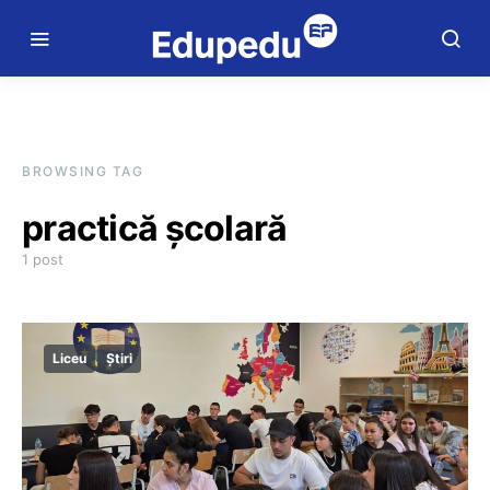
BROWSING TAG
practică școlară
1 post
Liceu
Știri