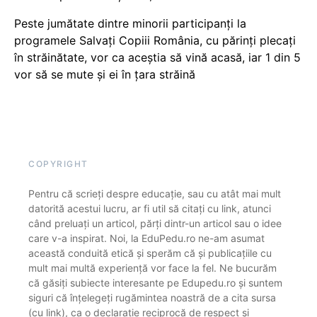
Peste jumătate dintre minorii participanți la
programele Salvați Copiii România, cu părinți plecați
în străinătate, vor ca aceștia să vină acasă, iar 1 din 5
vor să se mute și ei în țara străină
COPYRIGHT
Pentru că scrieți despre educație, sau cu atât mai mult
datorită acestui lucru, ar fi util să citați cu link, atunci
când preluați un articol, părți dintr-un articol sau o idee
care v-a inspirat. Noi, la EduPedu.ro ne-am asumat
această conduită etică și sperăm că și publicațiile cu
mult mai multă experiență vor face la fel. Ne bucurăm
că găsiți subiecte interesante pe Edupedu.ro și suntem
siguri că înțelegeți rugămintea noastră de a cita sursa
(cu link), ca o declarație reciprocă de respect și