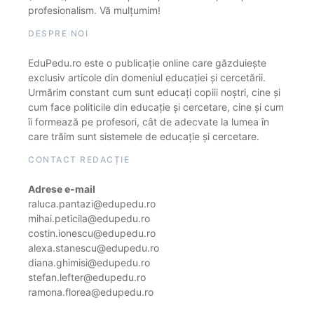
profesionalism. Vă mulțumim!
DESPRE NOI
EduPedu.ro este o publicație online care găzduiește
exclusiv articole din domeniul educației și cercetării.
Urmărim constant cum sunt educați copiii noștri, cine și
cum face politicile din educație și cercetare, cine și cum
îi formează pe profesori, cât de adecvate la lumea în
care trăim sunt sistemele de educație și cercetare.
CONTACT REDACȚIE
Adrese e-mail
raluca.pantazi@edupedu.ro
mihai.peticila@edupedu.ro
costin.ionescu@edupedu.ro
alexa.stanescu@edupedu.ro
diana.ghimisi@edupedu.ro
stefan.lefter@edupedu.ro
ramona.florea@edupedu.ro