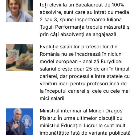
toți elevii la un Bacalaureat de 100%
absolvire, sunt care au intrat cu media
2 sau 3, spune inspectoarea Iuliana
Țugui: Performanța trebuie măsurată și
prin câți absolvenți se angajează
Evoluția salariilor profesorilor din
România nu se încadrează în niciun
model european - analiză Eurydice:
salariul crește doar 25 de ani în timpul
carierei, dar procesul e între statele cu
venituri mari pentru profesori încă de
la începutul carierei și cele cu cele mai
mici salarii
Ministrul interimar al Muncii Dragos
Pîslaru: În urma ultimelor discuții cu
ministrul Educației lucrurile sunt mult
îmbunătățite față de varianta publicată