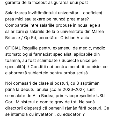
garanta de la început asigurarea unui post
Salarizarea învățământului universitar – coeficienți
prea mici sau taxare pe muncă prea mare?
Comparație între salariile propuse în noua lege a
salarizării și salariile de la o universitate din Marea
Britanie / Op Ed, cercetător Cristian Vraciu
OFICIAL Regulile pentru examenul de medic, medic
stomatolog și farmacist specialist, aplicabile din
toamnă, au fost schimbate / Subiecte unice pe
specialități / Condiții noi pentru membrii comisiei ce
elaborează subiectele pentru proba scrisă
Noi comasări de clase și posturi, cu 3 săptămâni
până la debutul anului școlar 2026-2027, sunt
semnalate de Alin Badea, prim-vicepreședinte USLI
Gorj: Ministerul o comite grav de tot. Ne sună
directorii disperați că oamenii rămân fără posturi. Ce
se întâmplă cu învățătorii, cu educatorii?